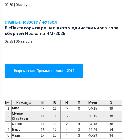
09:30
|
06 августа
/
ГЛАВНЫЕ НОВОСТИ
ФУТБОЛ
В «Пахтакор» перешел автор единственного гола
сборной Ирака на ЧМ-2026
09:25
|
06 августа
Кыргызская Премьер - лига - 2019
№
Команда
И
В
Н
П
Мячи
О
Алга
17
6
1
11
0
34-15
39
Мурас
2
17
11
5
1
36-15
38
Юнайтед
Озгон
11
4
35
3
17
2
34-18
Барс
10
34
4
17
4
3
44-26
5
Азия
17
10
4
3
40-29
34