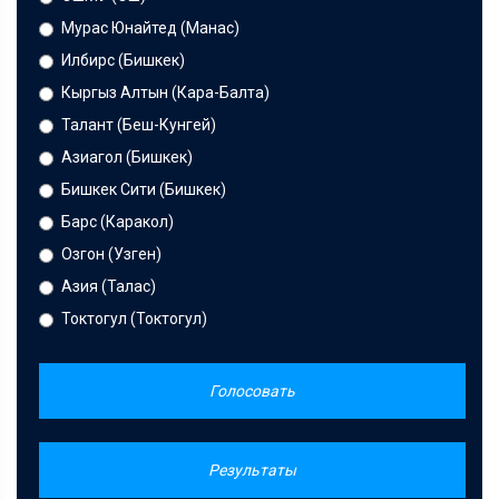
Мурас Юнайтед (Манас)
Илбирс (Бишкек)
Кыргыз Алтын (Кара-Балта)
Талант (Беш-Кунгей)
Азиагол (Бишкек)
Бишкек Сити (Бишкек)
Барс (Каракол)
Озгон (Узген)
Азия (Талас)
Токтогул (Токтогул)
Голосовать
Результаты