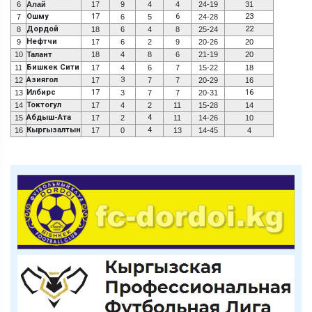
6
Алай
17
9
4
4
24-19
31
Ошму
17
6
23
7
6
5
24-28
Дордой
22
8
18
6
4
8
25-24
Нефтчи
9
17
6
2
9
20-26
20
10
Талант
18
4
8
6
21-19
20
Бишкек Сити
11
17
4
6
7
15-22
18
Азиягол
3
12
17
7
7
20-29
16
Илбирс
17
16
13
3
7
7
20-31
Токтогул
14
17
4
2
11
15-28
14
Абдыш-Ата
4
15
17
2
11
14-26
10
Кыргызалтын
4
16
17
0
13
14-45
4