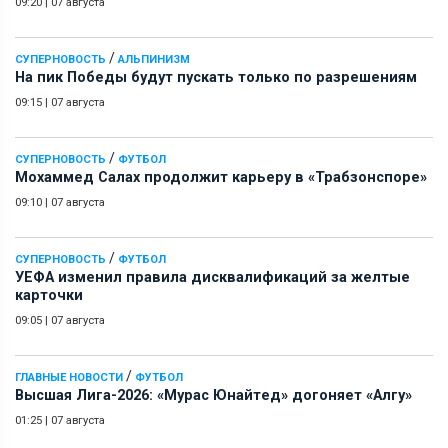
09:20
|
07 августа
/
СУПЕРНОВОСТЬ
АЛЬПИНИЗМ
На пик Победы будут пускать только по разрешениям
09:15
|
07 августа
/
СУПЕРНОВОСТЬ
ФУТБОЛ
Мохаммед Салах продолжит карьеру в «Трабзонспоре»
09:10
|
07 августа
/
СУПЕРНОВОСТЬ
ФУТБОЛ
УЕФА изменил правила дисквалификаций за желтые
карточки
09:05
|
07 августа
/
ГЛАВНЫЕ НОВОСТИ
ФУТБОЛ
Высшая Лига-2026: «Мурас Юнайтед» догоняет «Алгу»
01:25
|
07 августа