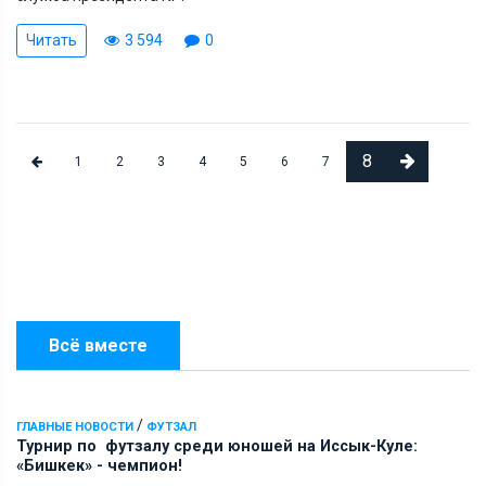
Читать
3 594
0
8
1
2
3
4
5
6
7
Всё вместе
/
ГЛАВНЫЕ НОВОСТИ
ФУТЗАЛ
Турнир по футзалу среди юношей на Иссык-Куле:
«Бишкек» - чемпион!