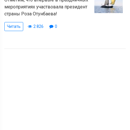
мероприятиях участвовала президент
страны Роза Отунбаева!
Читать
2 826
0