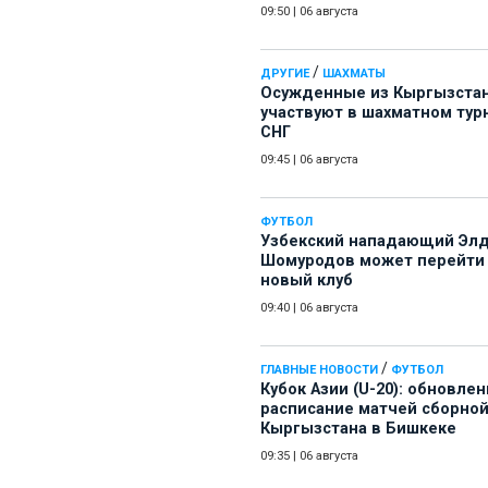
09:50
|
06 августа
/
ДРУГИЕ
ШАХМАТЫ
Осужденные из Кыргызста
участвуют в шахматном тур
СНГ
09:45
|
06 августа
ФУТБОЛ
Узбекский нападающий Эл
Шомуродов может перейти
новый клуб
09:40
|
06 августа
/
ГЛАВНЫЕ НОВОСТИ
ФУТБОЛ
Кубок Азии (U-20): обновле
расписание матчей сборно
Кыргызстана в Бишкеке
09:35
|
06 августа