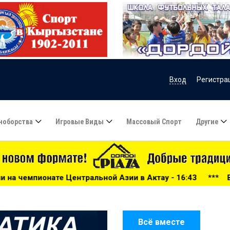
Вход
Регистра
ноборства
Игровые Виды
Массовый Спорт
Другие
ральной Азии в Актау - 16:43
***
Велосипедная гонка Ap
Всё вместе