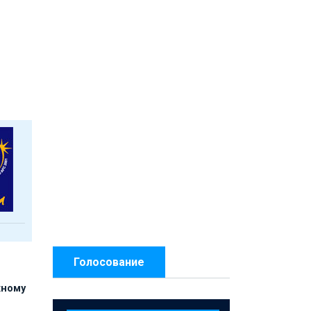
Голосование
жному