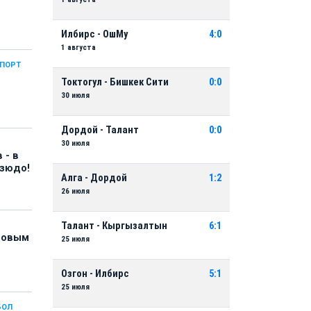
Илбирс - ОшМу
4:0
1 августа
СПОРТ
Токтогул - Бишкек Сити
0:0
30 июля
Дордой - Талант
0:0
30 июля
 - в
дзюдо!
Алга - Дордой
1:2
26 июля
Талант - Кыргызалтын
6:1
 новым
25 июля
Озгон - Илбирс
5:1
25 июля
БОЛ