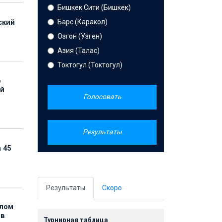
Бишкек Сити (Бишкек)
Барс (Каракол)
ский
Озгон (Узген)
Азия (Талас)
Токтогул (Токтогул)
р
ой
Голосовать
Результаты
 45
Результаты
Скоро
елом
ов
Турнирная таблица