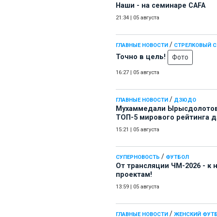
Наши - на семинаре СAFA
21:34
|
05 августа
/
ГЛАВНЫЕ НОВОСТИ
СТРЕЛКОВЫЙ 
Точно в цель!
Фото
16:27
|
05 августа
/
ГЛАВНЫЕ НОВОСТИ
ДЗЮДО
Мухаммедали Ырысдолотов
ТОП-5 мирового рейтинга 
15:21
|
05 августа
/
СУПЕРНОВОСТЬ
ФУТБОЛ
От трансляции ЧМ-2026 - к
проектам!
13:59
|
05 августа
/
ГЛАВНЫЕ НОВОСТИ
ЖЕНСКИЙ ФУТ