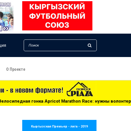
ция
О Проекте
ricot Marathon Race: нужны волонтеры! - 14:25
***
Чем
Кыргызская Премьер - лига - 2019