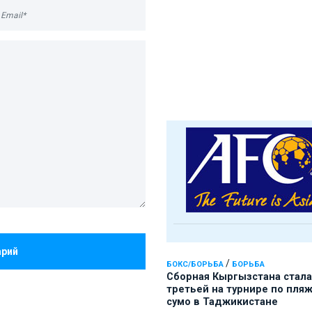
арий
/
БОКС/БОРЬБА
БОРЬБА
Сборная Кыргызстана стала
третьей на турнире по пля
сумо в Таджикистане