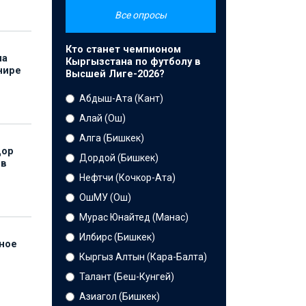
Все опросы
Кто станет чемпионом
на
Кыргызстана по футболу в
нире
Высшей Лиге-2026?
Абдыш-Ата (Кант)
Алай (Ош)
Алга (Бишкек)
дор
Дордой (Бишкек)
 в
Нефтчи (Кочкор-Ата)
ОшМУ (Ош)
Мурас Юнайтед (Манас)
Илбирс (Бишкек)
нное
й
Кыргыз Алтын (Кара-Балта)
Талант (Беш-Кунгей)
Азиагол (Бишкек)