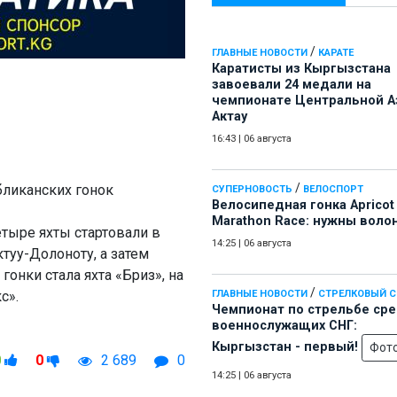
/
ГЛАВНЫЕ НОВОСТИ
КАРАТЕ
Каратисты из Кыргызстана
завоевали 24 медали на
чемпионате Центральной А
Актау
16:43
|
06 августа
/
бликанских гонок
СУПЕРНОВОСТЬ
ВЕЛОСПОРТ
Велосипедная гонка Apricot
Marathon Race: нужны воло
четыре яхты стартовали в
14:25
|
06 августа
туу-Долоноту, а затем
онки стала яхта «Бриз», на
/
с».
ГЛАВНЫЕ НОВОСТИ
СТРЕЛКОВЫЙ 
Чемпионат по стрельбе ср
военнослужащих СНГ:
Кыргызстан - первый!
Фот
0
0
2 689
0
14:25
|
06 августа