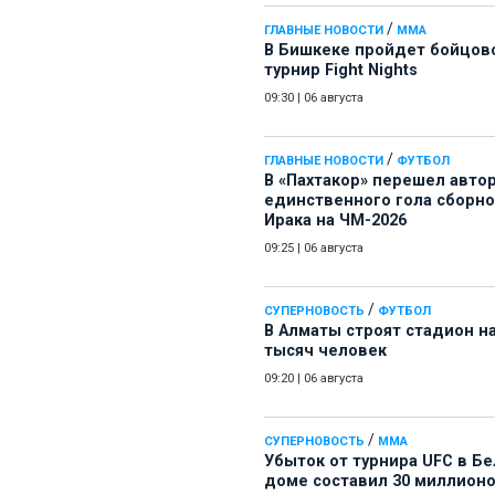
/
ГЛАВНЫЕ НОВОСТИ
ММА
В Бишкеке пройдет бойцов
турнир Fight Nights
09:30
|
06 августа
/
ГЛАВНЫЕ НОВОСТИ
ФУТБОЛ
В «Пахтакор» перешел авто
единственного гола сборн
Ирака на ЧМ-2026
09:25
|
06 августа
/
СУПЕРНОВОСТЬ
ФУТБОЛ
В Алматы строят стадион на
тысяч человек
09:20
|
06 августа
/
СУПЕРНОВОСТЬ
ММА
Убыток от турнира UFC в Б
доме составил 30 миллион