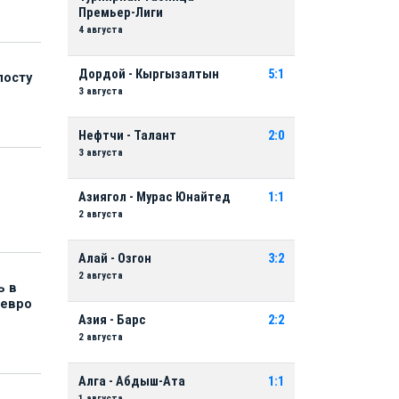
Премьер-Лиги
4 августа
Дордой - Кыргызалтын
5:1
посту
3 августа
Нефтчи - Талант
2:0
3 августа
Азиягол - Мурас Юнайтед
1:1
2 августа
Алай - Озгон
3:2
2 августа
ь в
 евро
Азия - Барс
2:2
2 августа
Алга - Абдыш-Ата
1:1
1 августа