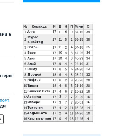
№
Команда
И
В
Н
П
Мячи
О
Алга
17
6
1
11
0
34-15
39
зии в
Мурас
2
17
11
5
1
36-15
38
Юнайтед
Озгон
11
4
35
3
17
2
34-18
Барс
10
34
4
17
4
3
44-26
5
Азия
17
10
4
3
40-29
34
6
Алай
17
9
4
4
24-19
31
Ошму
17
6
23
7
6
5
24-28
Дордой
22
8
18
6
4
8
25-24
нтеры!
Нефтчи
9
17
6
2
9
20-26
20
10
Талант
18
4
8
6
21-19
20
Бишкек Сити
11
17
4
6
7
15-22
18
Азиягол
3
12
17
7
7
20-29
16
СПОРТ
Илбирс
17
16
13
3
7
7
20-31
еди
Токтогул
14
17
4
2
11
15-28
14
Абдыш-Ата
4
15
17
2
11
14-26
10
о
Кыргызалтын
4
16
17
0
13
14-45
4