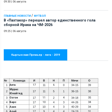
09:30
|
06 августа
/
ГЛАВНЫЕ НОВОСТИ
ФУТБОЛ
В «Пахтакор» перешел автор единственного гола
сборной Ирака на ЧМ-2026
09:25
|
06 августа
Кыргызская Премьер - лига - 2019
№
Команда
И
В
Н
П
Мячи
О
Алга
17
6
1
11
0
34-15
39
Мурас
2
17
11
5
1
36-15
38
Юнайтед
Озгон
11
4
35
3
17
2
34-18
Барс
10
34
4
17
4
3
44-26
5
Азия
17
10
4
3
40-29
34
6
Алай
17
9
4
4
24-19
31