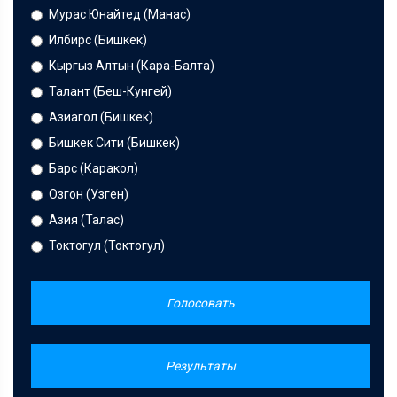
Мурас Юнайтед (Манас)
Илбирс (Бишкек)
Кыргыз Алтын (Кара-Балта)
Талант (Беш-Кунгей)
Азиагол (Бишкек)
Бишкек Сити (Бишкек)
Барс (Каракол)
Озгон (Узген)
Азия (Талас)
Токтогул (Токтогул)
Голосовать
Результаты