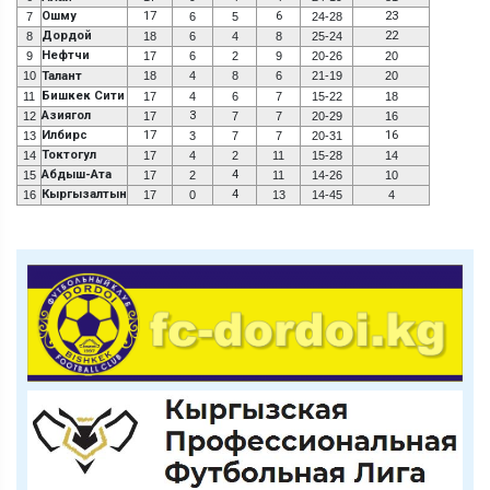
Ошму
17
6
23
7
6
5
24-28
Дордой
22
8
18
6
4
8
25-24
Нефтчи
9
17
6
2
9
20-26
20
10
Талант
18
4
8
6
21-19
20
Бишкек Сити
11
17
4
6
7
15-22
18
Азиягол
3
12
17
7
7
20-29
16
Илбирс
17
16
13
3
7
7
20-31
Токтогул
14
17
4
2
11
15-28
14
Абдыш-Ата
4
15
17
2
11
14-26
10
Кыргызалтын
4
16
17
0
13
14-45
4