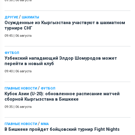
09:50
|
06 августа
/
ДРУГИЕ
ШАХМАТЫ
Осужденные из Кыргызстана участвуют в шахматном
турнире СНГ
09:45
|
06 августа
ФУТБОЛ
Узбекский нападающий Элдор Шомуродов может
перейти в новый клуб
09:40
|
06 августа
/
ГЛАВНЫЕ НОВОСТИ
ФУТБОЛ
Кубок Азии (U-20): обновленное расписание матчей
сборной Кыргызстана в Бишкеке
09:35
|
06 августа
/
ГЛАВНЫЕ НОВОСТИ
ММА
В Бишкеке пройдет бойцовский турнир Fight Nights