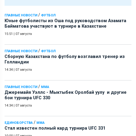
/
ГЛАВНЫЕ НОВОСТИ
ФУТБОЛ
Юные футболисты из Оша под руководством Азамата
Байматова участвуют в турнире в Казахстане
15:51
|
07 августа
/
ГЛАВНЫЕ НОВОСТИ
ФУТБОЛ
Сборную Казахстана по футболу возглавил тренер из
Голландии
14:34
|
07 августа
/
ГЛАВНЫЕ НОВОСТИ
ММА
Джеремайя Уэллс - Мыктыбек Оролбай уулу и другие
бои турнира UFC 330
14:34
|
07 августа
/
ЕДИНОБОРСТВА
ММА
Стал известен полный кард турнира UFC 331
10:00
|
07 августа