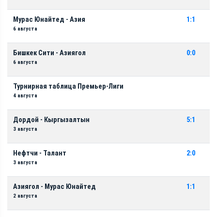
Мурас Юнайтед - Азия
1:1
6 августа
Бишкек Сити - Азиягол
0:0
6 августа
Турнирная таблица Премьер-Лиги
4 августа
Дордой - Кыргызалтын
5:1
3 августа
Нефтчи - Талант
2:0
3 августа
Азиягол - Мурас Юнайтед
1:1
2 августа