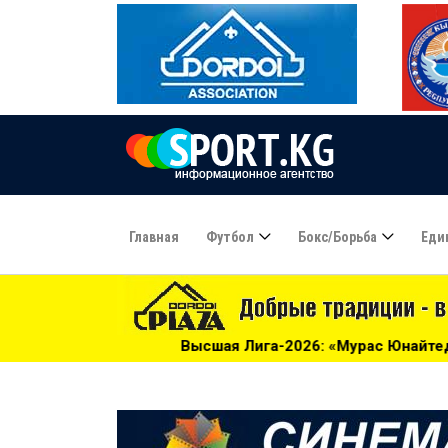
Главная
Футбол
Бокс/борьба
Еди
Высшая Лига-2026: «Мурас Юнайтед» догоняет «Алгу» - 