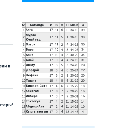
№
Команда
И
В
Н
П
Мячи
О
Алга
17
6
1
11
0
34-15
39
Мурас
2
17
11
5
1
36-15
38
Юнайтед
Озгон
11
4
35
3
17
2
34-18
Барс
10
34
4
17
4
3
44-26
5
Азия
17
10
4
3
40-29
34
6
Алай
17
9
4
4
24-19
31
Ошму
17
6
23
7
6
5
24-28
зии в
Дордой
22
8
18
6
4
8
25-24
Нефтчи
9
17
6
2
9
20-26
20
10
Талант
18
4
8
6
21-19
20
Бишкек Сити
11
17
4
6
7
15-22
18
Азиягол
3
12
17
7
7
20-29
16
Илбирс
17
16
13
3
7
7
20-31
Токтогул
14
17
4
2
11
15-28
14
нтеры!
Абдыш-Ата
4
15
17
2
11
14-26
10
Кыргызалтын
4
16
17
0
13
14-45
4