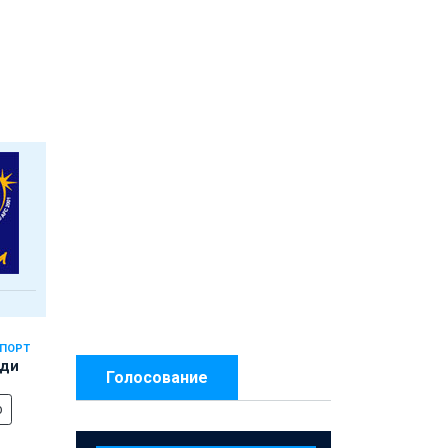
СПОРТ
еди
Голосование
о