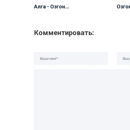
Алга - Озгон...
Озгон
Комментировать: