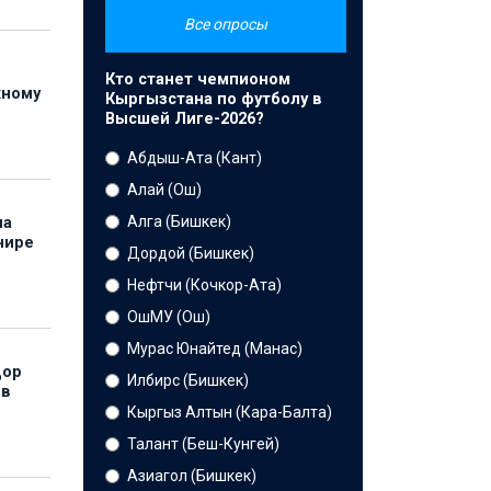
Все опросы
Кто станет чемпионом
жному
Кыргызстана по футболу в
Высшей Лиге-2026?
Абдыш-Ата (Кант)
Алай (Ош)
Алга (Бишкек)
на
нире
Дордой (Бишкек)
Нефтчи (Кочкор-Ата)
ОшМУ (Ош)
Мурас Юнайтед (Манас)
дор
Илбирс (Бишкек)
 в
Кыргыз Алтын (Кара-Балта)
Талант (Беш-Кунгей)
Азиагол (Бишкек)