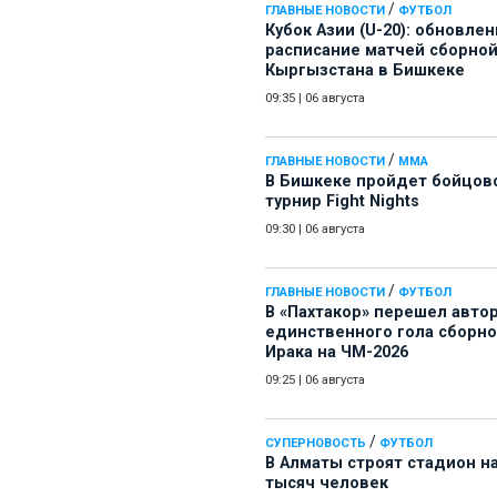
/
ГЛАВНЫЕ НОВОСТИ
ФУТБОЛ
Кубок Азии (U-20): обновле
расписание матчей сборно
Кыргызстана в Бишкеке
09:35
|
06 августа
/
ГЛАВНЫЕ НОВОСТИ
ММА
В Бишкеке пройдет бойцов
турнир Fight Nights
09:30
|
06 августа
/
ГЛАВНЫЕ НОВОСТИ
ФУТБОЛ
В «Пахтакор» перешел авто
единственного гола сборн
Ирака на ЧМ-2026
09:25
|
06 августа
/
СУПЕРНОВОСТЬ
ФУТБОЛ
В Алматы строят стадион на
тысяч человек