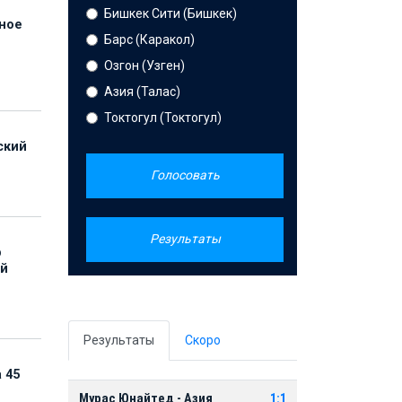
Бишкек Сити (Бишкек)
нное
Барс (Каракол)
й
Озгон (Узген)
Азия (Талас)
Токтогул (Токтогул)
ский
Голосовать
Результаты
р
ой
Результаты
Скоро
 45
Мурас Юнайтед - Азия
1:1