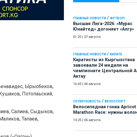
/
ГЛАВНЫЕ НОВОСТИ
ФУТБОЛ
Высшая Лига-2026: «Мурас
Юнайтед» догоняет «Алгу»
01:25
|
07 августа
/
ГЛАВНЫЕ НОВОСТИ
КАРАТЕ
Каратисты из Кыргызстана
завоевали 24 медали на
чемпионате Центральной А
Актау
16:43
|
06 августа
Бенавидес, Ырысбеков,
 Кушаков, Потопаьский,
/
СУПЕРНОВОСТЬ
ВЕЛОСПОРТ
Велосипедная гонка Apricot
иев, Салиев, Сыдыков,
Marathon Race: нужны воло
аликов, Тапаев,
14:25
|
06 августа
ков («Озгон»).