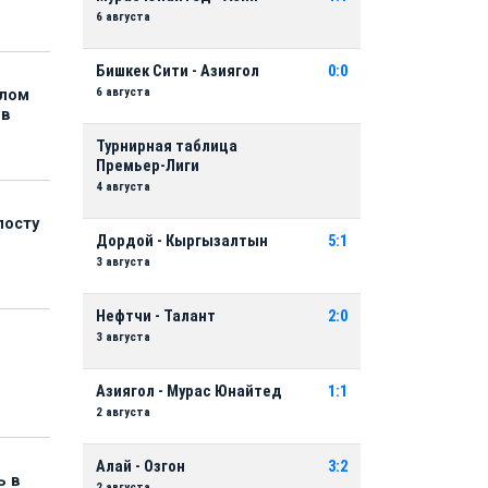
6 августа
Бишкек Сити - Азиягол
0:0
6 августа
елом
ов
Турнирная таблица
Премьер-Лиги
4 августа
посту
Дордой - Кыргызалтын
5:1
3 августа
Нефтчи - Талант
2:0
3 августа
Азиягол - Мурас Юнайтед
1:1
2 августа
Алай - Озгон
3:2
ь в
2 августа