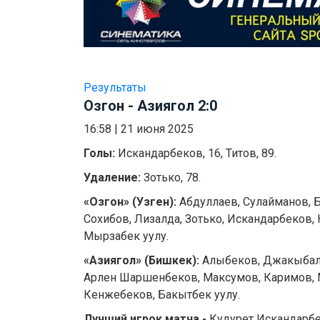
Результаты
Озгон - Азиягол 2:0
16:58
|
21 июня 2025
Голы:
Искандарбеков, 16, Титов, 89.
Удаление:
Зотько, 78.
«Озгон» (Узген):
Абдуллаев, Сулайманов, 
Сохибов, Лизалда, Зотько, Искандарбеков,
Мырзабек уулу.
«Азиягол» (Бишкек):
Алыбеков, Джакыбал
Арлен Шаршенбеков, Максумов, Каримов, М
Кенжебеков, Бакытбек уулу.
Лучший игрок матча -
Кудурет Искандарбе