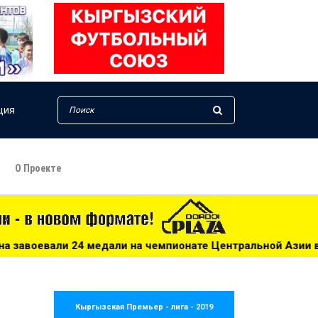
ция
О Проекте
и на чемпионате Центральной Азии в Актау - 16:43
**
Кыргызская Премьер - лига - 2019