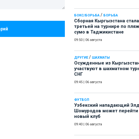
/
БОКС/БОРЬБА
БОРЬБА
Сборная Кыргызстана стала
третьей на турнире по пля
арий
сумо в Таджикистане
09:50
|
06 августа
/
ДРУГИЕ
ШАХМАТЫ
Осужденные из Кыргызста
участвуют в шахматном тур
СНГ
09:45
|
06 августа
ФУТБОЛ
Узбекский нападающий Эл
Шомуродов может перейти
новый клуб
09:40
|
06 августа