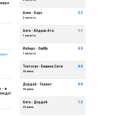
 евро
Азия - Барс
2:2
2 августа
Алга - Абдыш-Ата
1:1
1 августа
Илбирс - ОшМу
4:0
1 августа
СПОРТ
Токтогул - Бишкек Сити
0:0
30 июля
Дордой - Талант
0:0
 - в
30 июля
дзюдо!
Алга - Дордой
1:2
26 июля