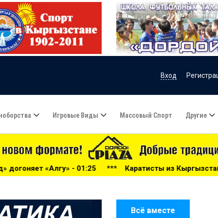
Вход
Регистра
ноборства
Игровые Виды
Массовый Спорт
Другие
01:25
***
Каратисты из Кыргызстана завоевали 24 медал
Всё вместе