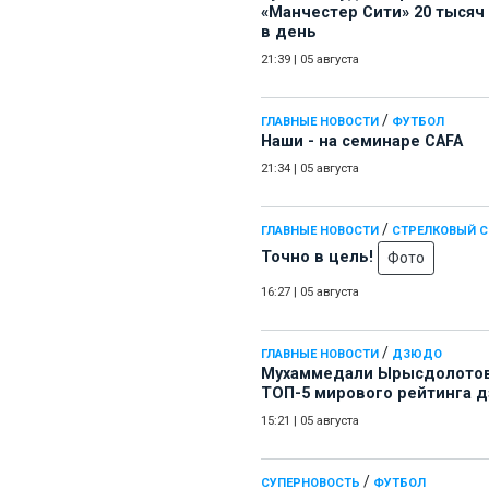
«Манчестер Сити» 20 тысяч
в день
21:39
|
05 августа
/
ГЛАВНЫЕ НОВОСТИ
ФУТБОЛ
Наши - на семинаре СAFA
21:34
|
05 августа
/
ГЛАВНЫЕ НОВОСТИ
СТРЕЛКОВЫЙ 
Точно в цель!
Фото
16:27
|
05 августа
/
ГЛАВНЫЕ НОВОСТИ
ДЗЮДО
Мухаммедали Ырысдолотов
ТОП-5 мирового рейтинга 
15:21
|
05 августа
/
СУПЕРНОВОСТЬ
ФУТБОЛ