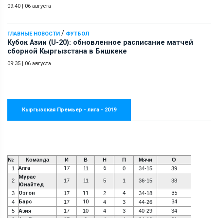
09:40
|
06 августа
/
ГЛАВНЫЕ НОВОСТИ
ФУТБОЛ
Кубок Азии (U-20): обновленное расписание матчей
сборной Кыргызстана в Бишкеке
09:35
|
06 августа
Кыргызская Премьер - лига - 2019
№
Команда
И
В
Н
П
Мячи
О
Алга
17
6
1
11
0
34-15
39
Мурас
2
17
11
5
1
36-15
38
Юнайтед
Озгон
11
4
35
3
17
2
34-18
Барс
10
34
4
17
4
3
44-26
5
Азия
17
10
4
3
40-29
34