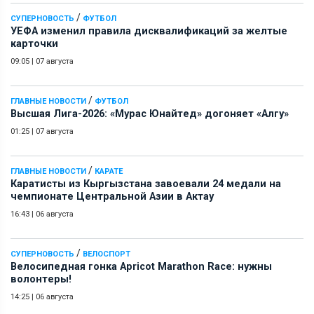
/
СУПЕРНОВОСТЬ
ФУТБОЛ
УЕФА изменил правила дисквалификаций за желтые
карточки
09:05
|
07 августа
/
ГЛАВНЫЕ НОВОСТИ
ФУТБОЛ
Высшая Лига-2026: «Мурас Юнайтед» догоняет «Алгу»
01:25
|
07 августа
/
ГЛАВНЫЕ НОВОСТИ
КАРАТЕ
Каратисты из Кыргызстана завоевали 24 медали на
чемпионате Центральной Азии в Актау
16:43
|
06 августа
/
СУПЕРНОВОСТЬ
ВЕЛОСПОРТ
Велосипедная гонка Apricot Marathon Race: нужны
волонтеры!
14:25
|
06 августа