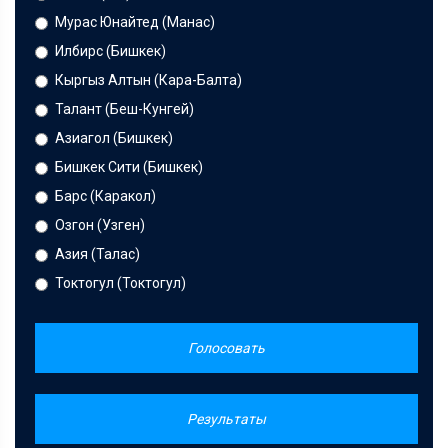
Мурас Юнайтед (Манас)
Илбирс (Бишкек)
Кыргыз Алтын (Кара-Балта)
Талант (Беш-Кунгей)
Азиагол (Бишкек)
Бишкек Сити (Бишкек)
Барс (Каракол)
Озгон (Узген)
Азия (Талас)
Токтогул (Токтогул)
Голосовать
Результаты