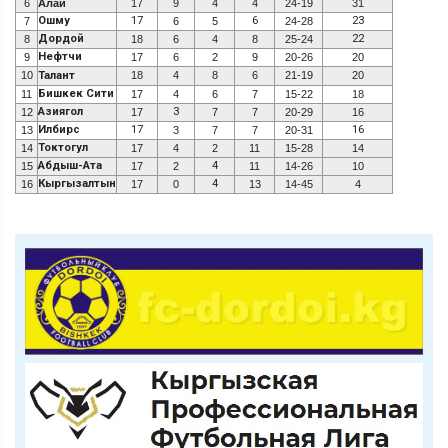
6
Алай
17
9
4
4
24-19
31
Ошму
17
6
23
7
6
5
24-28
Дордой
22
8
18
6
4
8
25-24
Нефтчи
9
17
6
2
9
20-26
20
10
Талант
18
4
8
6
21-19
20
Бишкек Сити
11
17
4
6
7
15-22
18
Азиягол
3
12
17
7
7
20-29
16
Илбирс
17
16
13
3
7
7
20-31
Токтогул
14
17
4
2
11
15-28
14
Абдыш-Ата
4
15
17
2
11
14-26
10
Кыргызалтын
4
16
17
0
13
14-45
4