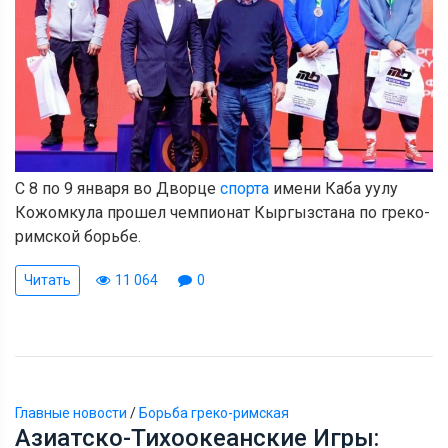
С 8 по 9 января во Дворце
спорта
имени Каба уулу
Кожомкула прошел чемпионат Кыргызстана по греко-
римской борьбе.
Читать
11 064
0
Главные новости
/
Борьба греко-римская
Азиатско-Тихоокеанские Игры: