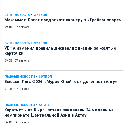
/
СУПЕРНОВОСТЬ
ФУТБОЛ
Мохаммед Салах продолжит карьеру в «Трабзонспоре»
09:10
|
07 августа
/
СУПЕРНОВОСТЬ
ФУТБОЛ
УЕФА изменил правила дисквалификаций за желтые
карточки
09:05
|
07 августа
/
ГЛАВНЫЕ НОВОСТИ
ФУТБОЛ
Высшая Лига-2026: «Мурас Юнайтед» догоняет «Алгу»
01:25
|
07 августа
/
ГЛАВНЫЕ НОВОСТИ
КАРАТЕ
Каратисты из Кыргызстана завоевали 24 медали на
чемпионате Центральной Азии в Актау
16:43
|
06 августа