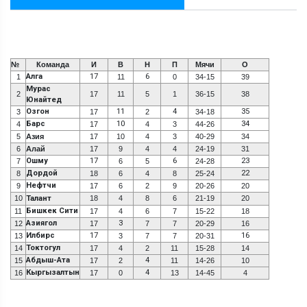
№
Команда
И
В
Н
П
Мячи
О
Алга
17
6
1
11
0
34-15
39
Мурас
2
17
11
5
1
36-15
38
Юнайтед
Озгон
11
4
35
3
17
2
34-18
Барс
10
34
4
17
4
3
44-26
5
Азия
17
10
4
3
40-29
34
6
Алай
17
9
4
4
24-19
31
Ошму
17
6
23
7
6
5
24-28
Дордой
22
8
18
6
4
8
25-24
Нефтчи
9
17
6
2
9
20-26
20
10
Талант
18
4
8
6
21-19
20
Бишкек Сити
11
17
4
6
7
15-22
18
Азиягол
3
12
17
7
7
20-29
16
Илбирс
17
16
13
3
7
7
20-31
Токтогул
14
17
4
2
11
15-28
14
Абдыш-Ата
4
15
17
2
11
14-26
10
Кыргызалтын
4
16
17
0
13
14-45
4