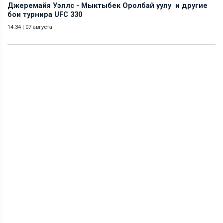
Джеремайя Уэллс - Мыктыбек Оролбай уулу и другие
бои турнира UFC 330
14:34
|
07 августа