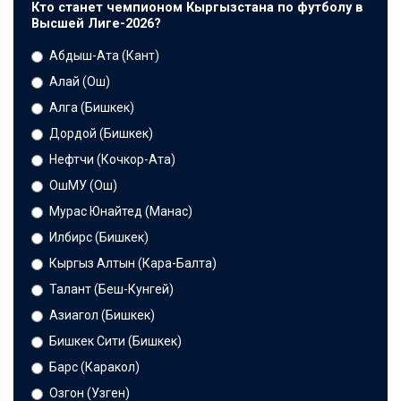
Кто станет чемпионом Кыргызстана по футболу в
Высшей Лиге-2026?
Абдыш-Ата (Кант)
Алай (Ош)
Алга (Бишкек)
Дордой (Бишкек)
Нефтчи (Кочкор-Ата)
ОшМУ (Ош)
Мурас Юнайтед (Манас)
Илбирс (Бишкек)
Кыргыз Алтын (Кара-Балта)
Талант (Беш-Кунгей)
Азиагол (Бишкек)
Бишкек Сити (Бишкек)
Барс (Каракол)
Озгон (Узген)