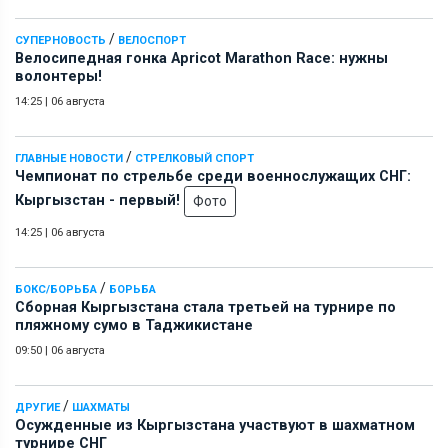
/
СУПЕРНОВОСТЬ
ВЕЛОСПОРТ
Велосипедная гонка Apricot Marathon Race: нужны
волонтеры!
14:25
|
06 августа
/
ГЛАВНЫЕ НОВОСТИ
СТРЕЛКОВЫЙ СПОРТ
Чемпионат по стрельбе среди военнослужащих СНГ:
Кыргызстан - первый!
Фото
14:25
|
06 августа
/
БОКС/БОРЬБА
БОРЬБА
Сборная Кыргызстана стала третьей на турнире по
пляжному сумо в Таджикистане
09:50
|
06 августа
/
ДРУГИЕ
ШАХМАТЫ
Осужденные из Кыргызстана участвуют в шахматном
турнире СНГ