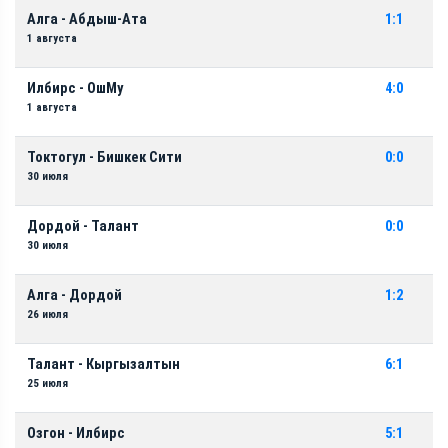
Алга - Абдыш-Ата
1:1
1 августа
Илбирс - ОшМу
4:0
1 августа
Токтогул - Бишкек Сити
0:0
30 июля
Дордой - Талант
0:0
30 июля
Алга - Дордой
1:2
26 июля
Талант - Кыргызалтын
6:1
25 июля
Озгон - Илбирс
5:1