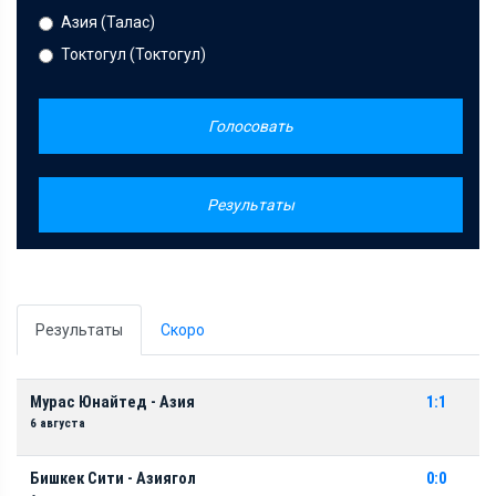
Азия (Талас)
Токтогул (Токтогул)
Голосовать
Результаты
Результаты
Скоро
Мурас Юнайтед - Азия
1:1
6 августа
Бишкек Сити - Азиягол
0:0