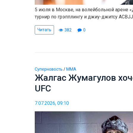
5 июля в Москве, на волейбольной арене 
турнир по грэпплингу и джиу-джитсу ACBJJ
Читать
382
0
Суперновость
/
ММА
Жалгас Жумагулов хоч
UFC
7.07.2026, 09:10