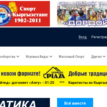
Вход
Регистра
ноборства
Игровые Виды
Массовый Спорт
Другие
5
***
Каратисты из Кыргызстана завоевали 24 медали на
Всё вместе