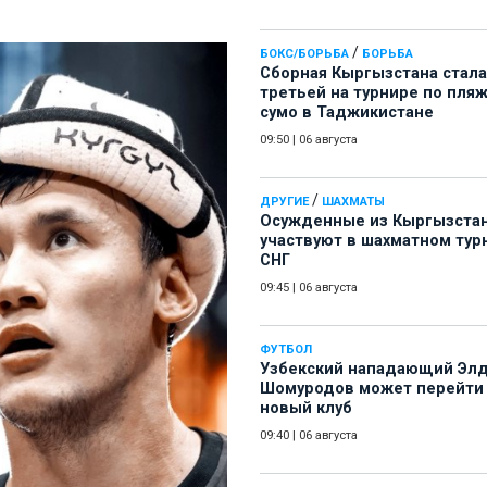
/
БОКС/БОРЬБА
БОРЬБА
Сборная Кыргызстана стала
третьей на турнире по пля
сумо в Таджикистане
09:50
|
06 августа
/
ДРУГИЕ
ШАХМАТЫ
Осужденные из Кыргызста
участвуют в шахматном тур
СНГ
09:45
|
06 августа
ФУТБОЛ
Узбекский нападающий Эл
Шомуродов может перейти
новый клуб
09:40
|
06 августа