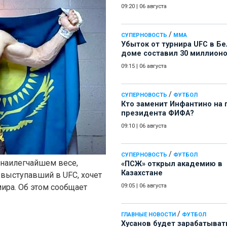
09:20
|
06 августа
/
СУПЕРНОВОСТЬ
ММА
Убыток от турнира UFC в Б
доме составил 30 миллион
09:15
|
06 августа
/
СУПЕРНОВОСТЬ
ФУТБОЛ
Кто заменит Инфантино на 
президента ФИФА?
09:10
|
06 августа
/
СУПЕРНОВОСТЬ
ФУТБОЛ
 наилегчайшем весе,
«ПСЖ» открыл академию в
Казахстане
 выступавший в UFC, хочет
09:05
|
06 августа
ира. Об этом сообщает
/
ГЛАВНЫЕ НОВОСТИ
ФУТБОЛ
Хусанов будет зарабатыват