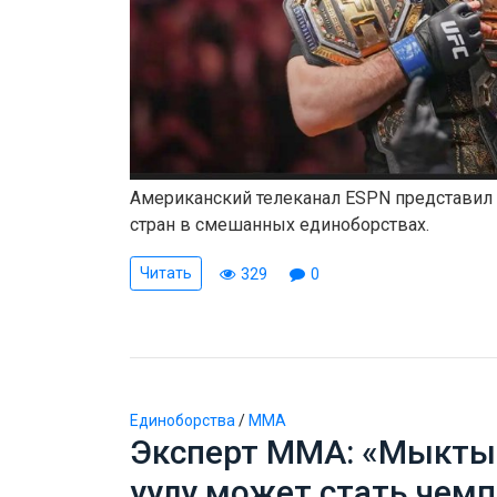
Американский телеканал ESPN представил
стран в смешанных единоборствах.
Читать
329
0
Единоборства
/
ММА
Эксперт ММА: «Мыкты
уулу может стать чем