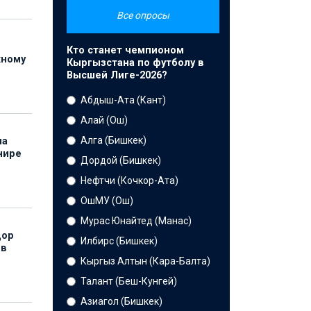
Все опросы
Кто станет чемпионом
жному
Кыргызстана по футболу в
Высшей Лиге-2026?
Абдыш-Ата (Кант)
Алай (Ош)
Алга (Бишкек)
на
нире
Дордой (Бишкек)
Нефтчи (Кочкор-Ата)
ОшМУ (Ош)
Мурас Юнайтед (Манас)
дор
Илбирс (Бишкек)
 в
Кыргыз Алтын (Кара-Балта)
Талант (Беш-Кунгей)
Азиагол (Бишкек)