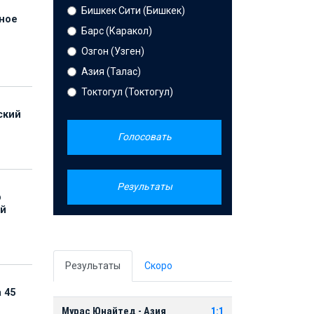
Бишкек Сити (Бишкек)
нное
Барс (Каракол)
й
Озгон (Узген)
Азия (Талас)
Токтогул (Токтогул)
ский
Голосовать
Результаты
р
ой
Результаты
Скоро
 45
Мурас Юнайтед - Азия
1:1