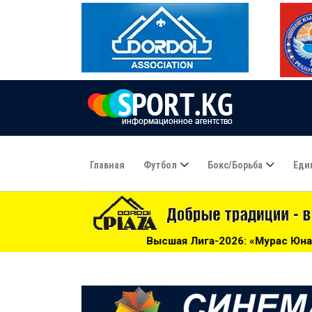
Главная
Футбол
Бокс/борьба
Еди
ысшая Лига-2026: «Мурас Юнайтед» догоняет «Алгу» - 01:2