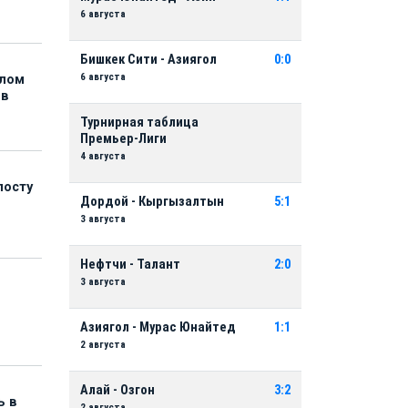
6 августа
Бишкек Сити - Азиягол
0:0
6 августа
елом
ов
Турнирная таблица
Премьер-Лиги
4 августа
посту
Дордой - Кыргызалтын
5:1
3 августа
Нефтчи - Талант
2:0
3 августа
Азиягол - Мурас Юнайтед
1:1
2 августа
Алай - Озгон
3:2
ь в
2 августа