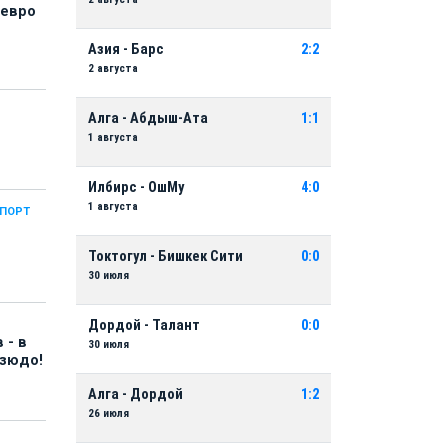
 евро
Азия - Барс
2:2
2 августа
Алга - Абдыш-Ата
1:1
1 августа
Илбирс - ОшМу
4:0
1 августа
СПОРТ
Токтогул - Бишкек Сити
0:0
30 июля
Дордой - Талант
0:0
 - в
30 июля
дзюдо!
Алга - Дордой
1:2
26 июля