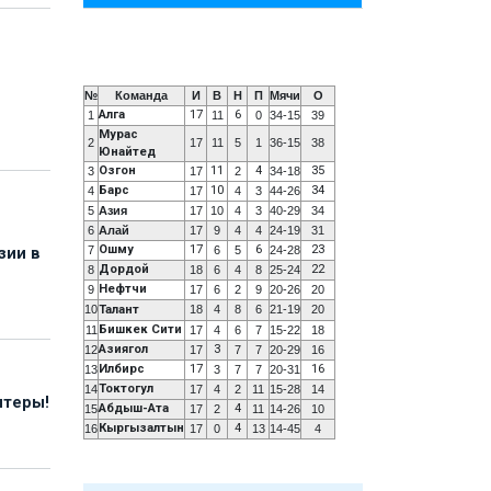
№
Команда
И
В
Н
П
Мячи
О
Алга
17
6
1
11
0
34-15
39
Мурас
2
17
11
5
1
36-15
38
Юнайтед
Озгон
11
4
35
3
17
2
34-18
Барс
10
34
4
17
4
3
44-26
5
Азия
17
10
4
3
40-29
34
6
Алай
17
9
4
4
24-19
31
Ошму
17
6
23
7
6
5
24-28
зии в
Дордой
22
8
18
6
4
8
25-24
Нефтчи
9
17
6
2
9
20-26
20
10
Талант
18
4
8
6
21-19
20
Бишкек Сити
11
17
4
6
7
15-22
18
Азиягол
3
12
17
7
7
20-29
16
Илбирс
17
16
13
3
7
7
20-31
Токтогул
14
17
4
2
11
15-28
14
нтеры!
Абдыш-Ата
4
15
17
2
11
14-26
10
Кыргызалтын
4
16
17
0
13
14-45
4