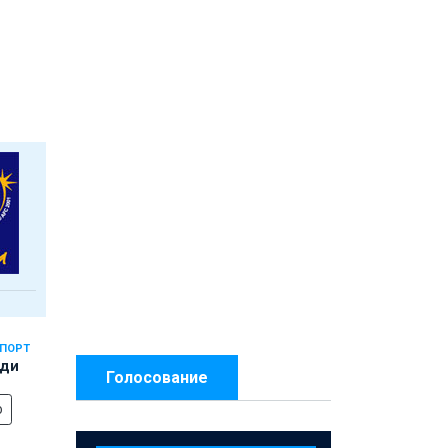
СПОРТ
еди
Голосование
о