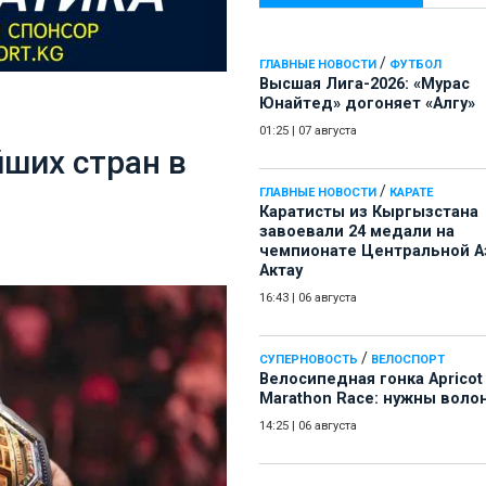
/
ГЛАВНЫЕ НОВОСТИ
ФУТБОЛ
Высшая Лига-2026: «Мурас
Юнайтед» догоняет «Алгу»
01:25
|
07 августа
ших стран в
/
ГЛАВНЫЕ НОВОСТИ
КАРАТЕ
Каратисты из Кыргызстана
завоевали 24 медали на
чемпионате Центральной А
Актау
16:43
|
06 августа
/
СУПЕРНОВОСТЬ
ВЕЛОСПОРТ
Велосипедная гонка Apricot
Marathon Race: нужны воло
14:25
|
06 августа