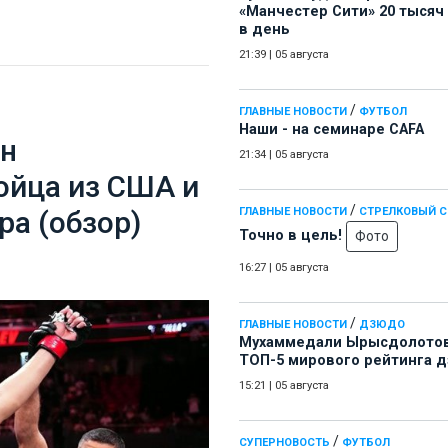
«Манчестер Сити» 20 тысяч
в день
21:39
|
05 августа
/
ГЛАВНЫЕ НОВОСТИ
ФУТБОЛ
Наши - на семинаре СAFA
ан
21:34
|
05 августа
ойца из США и
/
ГЛАВНЫЕ НОВОСТИ
СТРЕЛКОВЫЙ 
ра (обзор)
Точно в цель!
Фото
16:27
|
05 августа
/
ГЛАВНЫЕ НОВОСТИ
ДЗЮДО
Мухаммедали Ырысдолотов
ТОП-5 мирового рейтинга 
15:21
|
05 августа
/
СУПЕРНОВОСТЬ
ФУТБОЛ