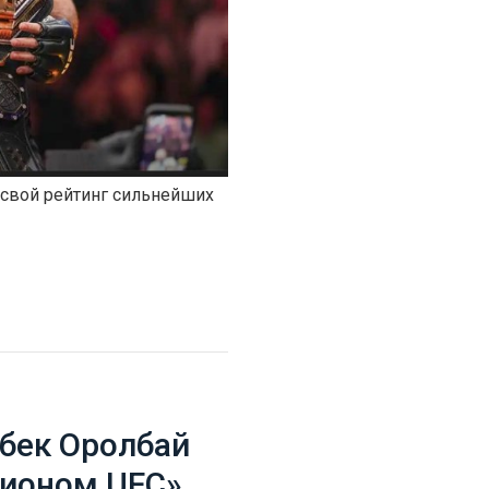
 свой рейтинг сильнейших
бек Оролбай
пионом UFC»