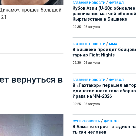
/
ГЛАВНЫЕ НОВОСТИ
ФУТБОЛ
Кубок Азии (U-20): обновле
«Динамо», прошел большой
расписание матчей сборно
 21.
Кыргызстана в Бишкеке
09:35
|
06 августа
/
ГЛАВНЫЕ НОВОСТИ
ММА
В Бишкеке пройдет бойцов
турнир Fight Nights
09:30
|
06 августа
ет вернуться в
/
ГЛАВНЫЕ НОВОСТИ
ФУТБОЛ
В «Пахтакор» перешел авто
единственного гола сборн
Ирака на ЧМ-2026
09:25
|
06 августа
/
СУПЕРНОВОСТЬ
ФУТБОЛ
В Алматы строят стадион на
тысяч человек