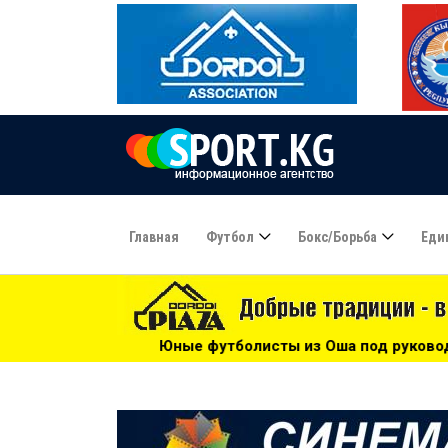
Главная
Футбол
Бокс/борьба
Еди
исты из Оша под руководством Азамата Байматова участву