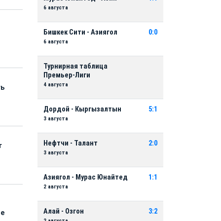
6 августа
Бишкек Сити - Азиягол
0:0
6 августа
Турнирная таблица
Премьер-Лиги
4 августа
ть
Дордой - Кыргызалтын
5:1
3 августа
Нефтчи - Талант
2:0
т
3 августа
Азиягол - Мурас Юнайтед
1:1
2 августа
Алай - Озгон
3:2
ые
2 августа