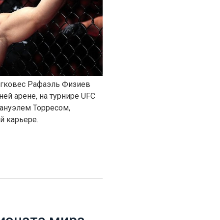
легковес Рафаэль Физиев
ей арене, на турнире UFC
 Мануэлем Торресом,
й карьере.