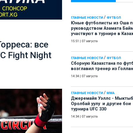
/
ГЛАВНЫЕ НОВОСТИ
ФУТБОЛ
Юные футболисты из Оша 
руководством Азамата Бай
участвуют в турнире в Каза
орреса: все
15:51
|
07 августа
 Fight Night
/
ГЛАВНЫЕ НОВОСТИ
ФУТБОЛ
Сборную Казахстана по фут
возглавил тренер из Голла
14:34
|
07 августа
/
ГЛАВНЫЕ НОВОСТИ
ММА
Джеремайя Уэллс - Мыкты
Оролбай уулу и другие бои
турнира UFC 330
14:34
|
07 августа