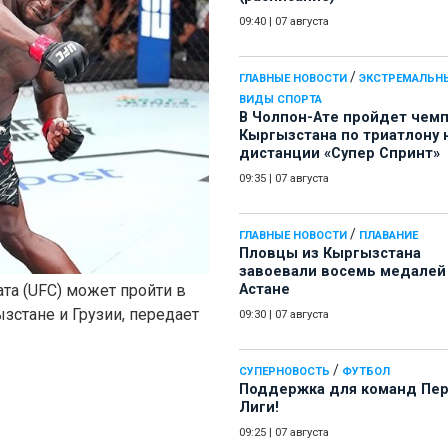
09:40
|
07 августа
/
ГЛАВНЫЕ НОВОСТИ
ЭКСТРЕМАЛЬН
ВИДЫ СПОРТА
В Чолпон-Ате пройдет чем
Кыргызстана по триатлону 
дистанции «Супер Спринт»
09:35
|
07 августа
/
ГЛАВНЫЕ НОВОСТИ
ПЛАВАНИЕ
Пловцы из Кыргызстана
завоевали восемь медалей
та (UFC) может пройти в
Астане
ызстане и Грузии, передает
09:30
|
07 августа
/
СУПЕРНОВОСТЬ
ФУТБОЛ
Поддержка для команд Пе
Лиги!
09:25
|
07 августа