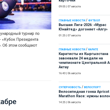
карточки
09:05
|
07 августа
/
ГЛАВНЫЕ НОВОСТИ
ФУТБОЛ
Высшая Лига-2026: «Мурас
Юнайтед» догоняет «Алгу»
дународный турнир по
01:25
|
07 августа
 «Кубок Президента
. Об этом сообщают
/
ГЛАВНЫЕ НОВОСТИ
КАРАТЕ
Каратисты из Кыргызстана
завоевали 24 медали на
чемпионате Центральной А
Актау
16:43
|
06 августа
/
СУПЕРНОВОСТЬ
ВЕЛОСПОРТ
Велосипедная гонка Apricot
Marathon Race: нужны воло
кабре
14:25
|
06 августа