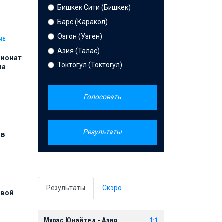
Бишкек Сити (Бишкек)
Барс (Каракол)
Озгон (Узген)
ЫЕ
Азия (Талас)
пионат
Токтогул (Токтогул)
на
Голосовать
Результаты
 в
Результаты
Скоро
рвой
Мурас Юнайтед - Азия
1:1