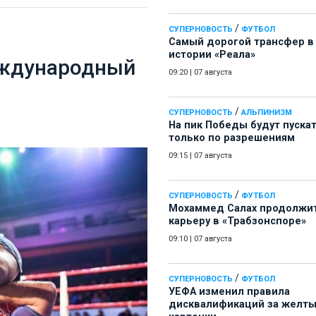
/
СУПЕРНОВОСТЬ
ФУТБОЛ
Самый дорогой трансфер в
истории «Реала»
еждународный
09:20
|
07 августа
/
СУПЕРНОВОСТЬ
АЛЬПИНИЗМ
На пик Победы будут пуска
только по разрешениям
09:15
|
07 августа
/
СУПЕРНОВОСТЬ
ФУТБОЛ
Мохаммед Салах продолжи
карьеру в «Трабзонспоре»
09:10
|
07 августа
/
СУПЕРНОВОСТЬ
ФУТБОЛ
УЕФА изменил правила
дисквалификаций за желт