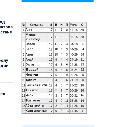
под
№
Команда
И
В
Н
П
Мячи
О
матова
Алга
17
6
1
11
0
34-15
39
хстане
Мурас
2
17
11
5
1
36-15
38
Юнайтед
Озгон
11
4
35
3
17
2
34-18
Барс
10
34
4
17
4
3
44-26
5
Азия
17
10
4
3
40-29
34
6
Алай
17
9
4
4
24-19
31
болу
Ошму
17
6
23
7
6
5
24-28
ндии
Дордой
22
8
18
6
4
8
25-24
Нефтчи
9
17
6
2
9
20-26
20
10
Талант
18
4
8
6
21-19
20
Бишкек Сити
11
17
4
6
7
15-22
18
Азиягол
3
12
17
7
7
20-29
16
бек
Илбирс
17
16
13
3
7
7
20-31
Токтогул
14
17
4
2
11
15-28
14
Абдыш-Ата
4
15
17
2
11
14-26
10
Кыргызалтын
4
16
17
0
13
14-45
4