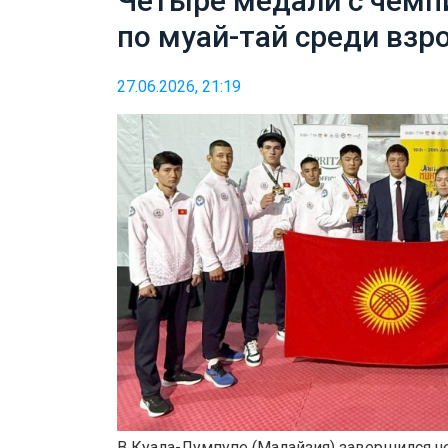
Четыре медали с чемп
по муай-тай среди взр
27.06.2026, 21:19
В Куала-Лумпупе (Малайзия) завершился ч