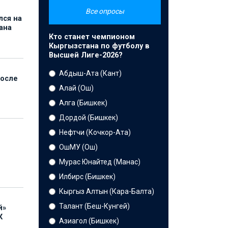
Все опросы
лся на
ана
Кто станет чемпионом
Кыргызстана по футболу в
Высшей Лиге-2026?
Абдыш-Ата (Кант)
после
Алай (Ош)
Алга (Бишкек)
Дордой (Бишкек)
Нефтчи (Кочкор-Ата)
ОшМУ (Ош)
Мурас Юнайтед (Манас)
Илбирс (Бишкек)
Кыргыз Алтын (Кара-Балта)
Талант (Беш-Кунгей)
й»
К
Азиагол (Бишкек)