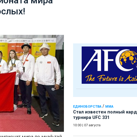
ионата мира
ослых!
/
ЕДИНОБОРСТВА
ММА
Стал известен полный кард
турнира UFC 331
10:00
|
07 августа
емпионат мира по муай-тай