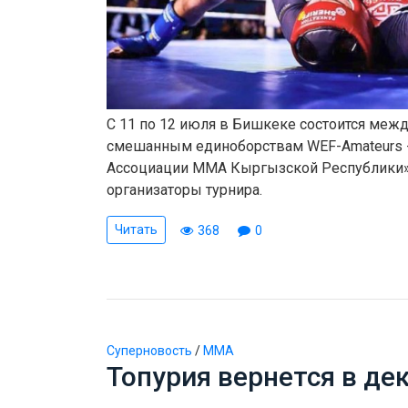
С 11 по 12 июля в Бишкеке состоится меж
смешанным единоборствам WEF-Amateurs -
Ассоциации ММА Кыргызской Республики»
организаторы турнира.
Читать
368
0
Суперновость
/
ММА
Топурия вернется в де