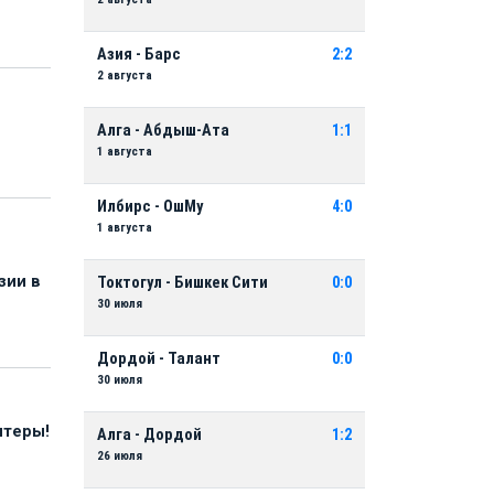
Азия - Барс
2:2
2 августа
Алга - Абдыш-Ата
1:1
1 августа
Илбирс - ОшМу
4:0
1 августа
зии в
Токтогул - Бишкек Сити
0:0
30 июля
Дордой - Талант
0:0
30 июля
нтеры!
Алга - Дордой
1:2
26 июля