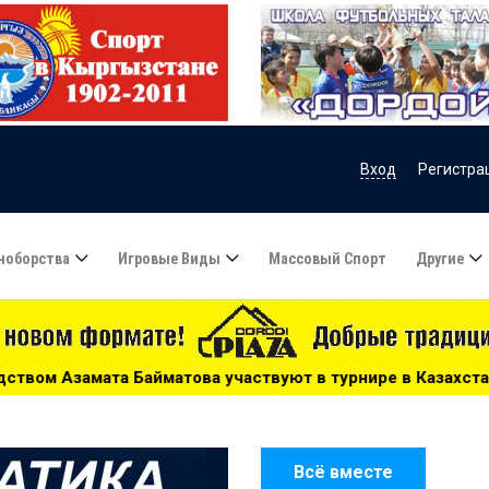
Вход
Регистра
ноборства
Игровые Виды
Массовый Спорт
Другие
ют в турнире в Казахстане - 15:51
***
Сборную Казахс
Всё вместе