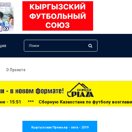
ция
О Проекте
тана по футболу возглавил тренер из Голландии - 14:34
Кыргызская Премьер - лига - 2019