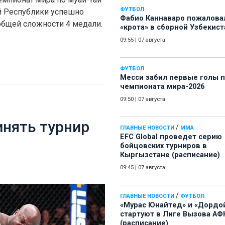
ФУТБОЛ
й Республики успешно
Фабио Каннаваро пожалова
 общей сложности 4 медали.
«крота» в сборной Узбекист
09:55
|
07 августа
ФУТБОЛ
Месси забил первые голы 
чемпионата мира-2026
09:50
|
07 августа
нять турнир
/
ГЛАВНЫЕ НОВОСТИ
ММА
EFC Global проведет серию
бойцовских турниров в
Кыргызстане (расписание)
09:45
|
07 августа
/
ГЛАВНЫЕ НОВОСТИ
ФУТБОЛ
«Мурас Юнайтед» и «Дордо
стартуют в Лиге Вызова АФ
(расписание)