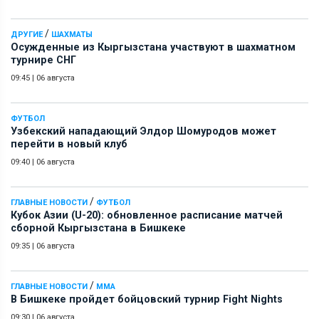
/
ДРУГИЕ
ШАХМАТЫ
Осужденные из Кыргызстана участвуют в шахматном
турнире СНГ
09:45
|
06 августа
ФУТБОЛ
Узбекский нападающий Элдор Шомуродов может
перейти в новый клуб
09:40
|
06 августа
/
ГЛАВНЫЕ НОВОСТИ
ФУТБОЛ
Кубок Азии (U-20): обновленное расписание матчей
сборной Кыргызстана в Бишкеке
09:35
|
06 августа
/
ГЛАВНЫЕ НОВОСТИ
ММА
В Бишкеке пройдет бойцовский турнир Fight Nights
09:30
|
06 августа