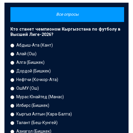
Все опросы
Кто станет чемпионом Кыргызстана по футболу в
Высшей Лиге-2026?
Абдыш-Ата (Кант)
Алай (Ош)
Алга (Бишкек)
Дордой (Бишкек)
Нефтчи (Кочкор-Ата)
ОшМУ (Ош)
Мурас Юнайтед (Манас)
Илбирс (Бишкек)
Кыргыз Алтын (Кара-Балта)
Талант (Беш-Кунгей)
Азиагол (Бишкек)