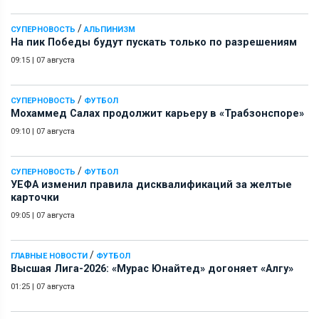
/
СУПЕРНОВОСТЬ
АЛЬПИНИЗМ
На пик Победы будут пускать только по разрешениям
09:15
|
07 августа
/
СУПЕРНОВОСТЬ
ФУТБОЛ
Мохаммед Салах продолжит карьеру в «Трабзонспоре»
09:10
|
07 августа
/
СУПЕРНОВОСТЬ
ФУТБОЛ
УЕФА изменил правила дисквалификаций за желтые
карточки
09:05
|
07 августа
/
ГЛАВНЫЕ НОВОСТИ
ФУТБОЛ
Высшая Лига-2026: «Мурас Юнайтед» догоняет «Алгу»
01:25
|
07 августа