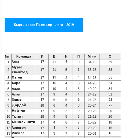
Кыргызская Премьер - лига - 2019
№
Команда
И
В
Н
П
Мячи
О
Алга
17
6
1
11
0
34-15
39
Мурас
2
17
11
5
1
36-15
38
Юнайтед
Озгон
11
4
35
3
17
2
34-18
Барс
10
34
4
17
4
3
44-26
5
Азия
17
10
4
3
40-29
34
6
Алай
17
9
4
4
24-19
31
Ошму
17
6
23
7
6
5
24-28
Дордой
22
8
18
6
4
8
25-24
Нефтчи
9
17
6
2
9
20-26
20
10
Талант
18
4
8
6
21-19
20
Бишкек Сити
11
17
4
6
7
15-22
18
Азиягол
3
12
17
7
7
20-29
16
Илбирс
17
16
13
3
7
7
20-31