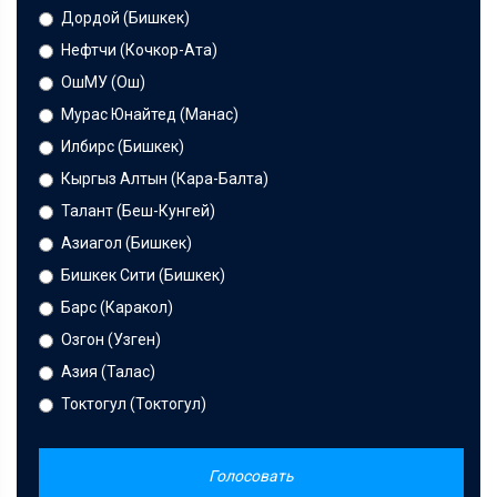
Дордой (Бишкек)
Нефтчи (Кочкор-Ата)
ОшМУ (Ош)
Мурас Юнайтед (Манас)
Илбирс (Бишкек)
Кыргыз Алтын (Кара-Балта)
Талант (Беш-Кунгей)
Азиагол (Бишкек)
Бишкек Сити (Бишкек)
Барс (Каракол)
Озгон (Узген)
Азия (Талас)
Токтогул (Токтогул)
Голосовать