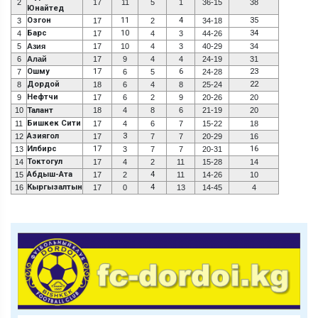
2
17
11
5
1
36-15
38
Юнайтед
Озгон
11
4
35
3
17
2
34-18
Барс
10
34
4
17
4
3
44-26
5
Азия
17
10
4
3
40-29
34
6
Алай
17
9
4
4
24-19
31
Ошму
17
6
23
7
6
5
24-28
Дордой
22
8
18
6
4
8
25-24
Нефтчи
9
17
6
2
9
20-26
20
10
Талант
18
4
8
6
21-19
20
Бишкек Сити
11
17
4
6
7
15-22
18
Азиягол
3
12
17
7
7
20-29
16
Илбирс
17
16
13
3
7
7
20-31
Токтогул
14
17
4
2
11
15-28
14
Абдыш-Ата
4
15
17
2
11
14-26
10
Кыргызалтын
4
16
17
0
13
14-45
4