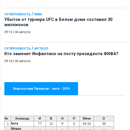
/
СУПЕРНОВОСТЬ
ММА
Убыток от турнира UFC в Белом доме составил 30
миллионов
09:15
|
06 августа
/
СУПЕРНОВОСТЬ
ФУТБОЛ
Кто заменит Инфантино на посту президента ФИФА?
09:10
|
06 августа
Кыргызская Премьер - лига - 2019
№
Команда
И
В
Н
П
Мячи
О
Алга
17
6
1
11
0
34-15
39
Мурас