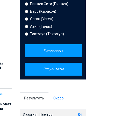
Бишкек Сити (Бишкек)
Барс (Каракол)
Озгон (Узген)
Азия (Талас)
Токтогул (Токтогул)
Голосовать
й»
К
Результаты
ЫЕ
Результаты
Скоро
пионат
на
Дордой - Нефтчи
5:1