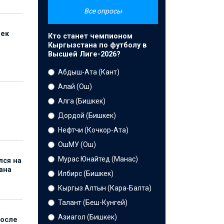
Все опросы
бек
Кто станет чемпионом
Кыргызстана по футболу в
Высшей Лиге-2026?
Абдыш-Ата (Кант)
Алай (Ош)
Алга (Бишкек)
Дордой (Бишкек)
Нефтчи (Кочкор-Ата)
ОшМУ (Ош)
Мурас Юнайтед (Манас)
лся на
ана
Илбирс (Бишкек)
Кыргыз Алтын (Кара-Балта)
Талант (Беш-Кунгей)
Азиагол (Бишкек)
после