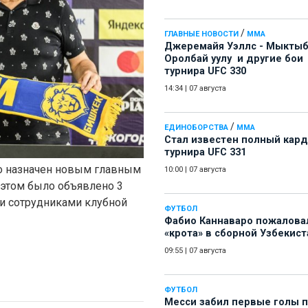
/
ГЛАВНЫЕ НОВОСТИ
ММА
Джеремайя Уэллс - Мыкты
Оролбай уулу и другие бои
турнира UFC 330
14:34
|
07 августа
/
ЕДИНОБОРСТВА
ММА
Стал известен полный кард
турнира UFC 331
о назначен новым главным
10:00
|
07 августа
 этом было объявлено 3
 и сотрудниками клубной
ФУТБОЛ
Фабио Каннаваро пожалова
«крота» в сборной Узбекист
09:55
|
07 августа
ФУТБОЛ
Месси забил первые голы 