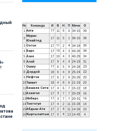
адный
№
Команда
И
В
Н
П
Мячи
О
Алга
17
6
1
11
0
34-15
39
Мурас
2
17
11
5
1
36-15
38
Юнайтед
Озгон
11
4
35
3
17
2
34-18
Барс
10
34
4
17
4
3
44-26
5
Азия
17
10
4
3
40-29
34
6
Алай
17
9
4
4
24-19
31
й»
Ошму
17
6
23
7
6
5
24-28
!
Дордой
22
8
18
6
4
8
25-24
Нефтчи
9
17
6
2
9
20-26
20
10
Талант
18
4
8
6
21-19
20
Бишкек Сити
11
17
4
6
7
15-22
18
Азиягол
3
12
17
7
7
20-29
16
Илбирс
17
16
13
3
7
7
20-31
Токтогул
14
17
4
2
11
15-28
14
под
Абдыш-Ата
4
15
17
2
11
14-26
10
матова
Кыргызалтын
4
16
17
0
13
14-45
4
хстане