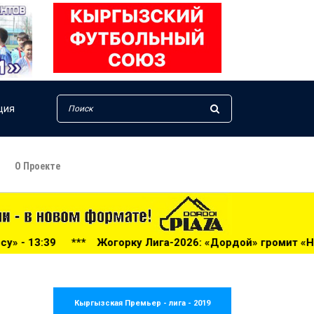
ция
О Проекте
026: «Дордой» громит «Нефтчи» в Бишкеке! - 13:38
***
Кыргызская Премьер - лига - 2019