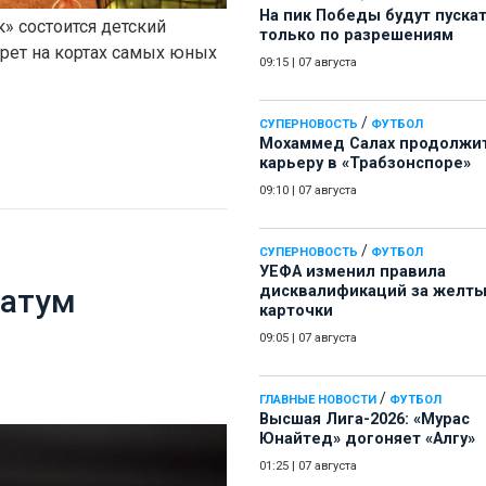
На пик Победы будут пуска
» состоится детский
только по разрешениям
ерет на кортах самых юных
09:15
|
07 августа
/
СУПЕРНОВОСТЬ
ФУТБОЛ
Мохаммед Салах продолжи
карьеру в «Трабзонспоре»
09:10
|
07 августа
/
СУПЕРНОВОСТЬ
ФУТБОЛ
УЕФА изменил правила
дисквалификаций за желт
матум
карточки
09:05
|
07 августа
/
ГЛАВНЫЕ НОВОСТИ
ФУТБОЛ
Высшая Лига-2026: «Мурас
Юнайтед» догоняет «Алгу»
01:25
|
07 августа