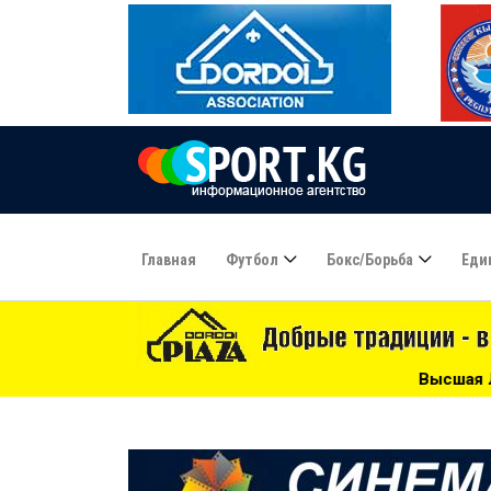
Главная
Футбол
Бокс/борьба
Еди
Высшая Лига-2026: беспощадный «Дордой»,