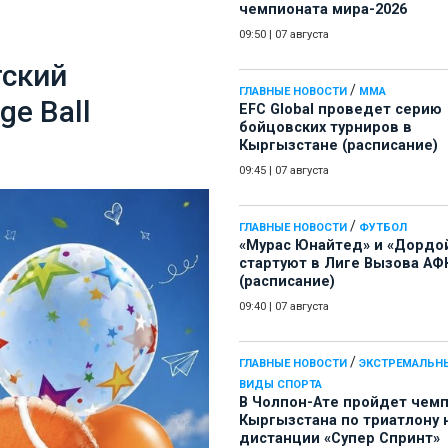
чемпионата мира-2026
09:50
|
07 августа
тский
/
ГЛАВНЫЕ НОВОСТИ
ММА
ge Ball
EFC Global проведет серию
бойцовских турниров в
Кыргызстане (расписание)
09:45
|
07 августа
/
ГЛАВНЫЕ НОВОСТИ
ФУТБОЛ
«Мурас Юнайтед» и «Дордо
стартуют в Лиге Вызова АФ
(расписание)
09:40
|
07 августа
/
ГЛАВНЫЕ НОВОСТИ
ЭКСТРЕМАЛЬН
ВИДЫ СПОРТА
В Чолпон-Ате пройдет чем
Кыргызстана по триатлону 
дистанции «Супер Спринт»