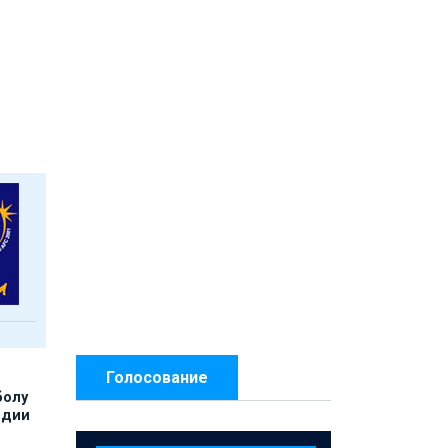
Голосование
болу
ндии