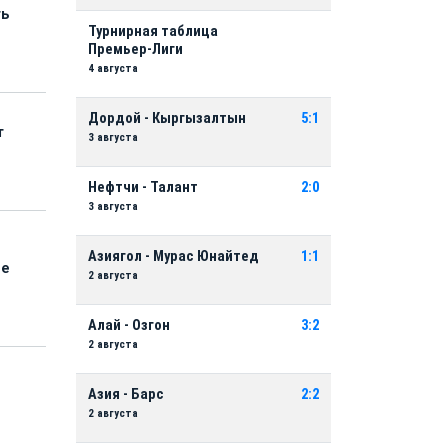
ть
Турнирная таблица
Премьер-Лиги
4 августа
Дордой - Кыргызалтын
5:1
т
3 августа
Нефтчи - Талант
2:0
3 августа
Азиягол - Мурас Юнайтед
1:1
ые
2 августа
Алай - Озгон
3:2
2 августа
Азия - Барс
2:2
2 августа