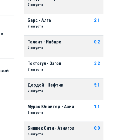
7 августа
Барс - Алга
2:1
7 августа
 в
Талант - Илбирс
0:2
7 августа
Токтогул - Озгон
3:2
7 августа
рвой
Дордой - Нефтчи
5:1
7 августа
Мурас Юнайтед - Азия
1:1
6 августа
Бишкек Сити - Азиягол
0:0
6 августа