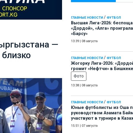
/
ГЛАВНЫЕ НОВОСТИ
ФУТБОЛ
Высшая Лига-2026: беспощ
«Дордой», «Алга» проиграла
«Барсу»
Кыргызстана —
13:39
|
08 августа
 близко
/
ГЛАВНЫЕ НОВОСТИ
ФУТБОЛ
Жогорку Лига-2026: «Дордо
громит «Нефтчи» в Бишкеке
Фото
13:38
|
08 августа
/
ГЛАВНЫЕ НОВОСТИ
ФУТБОЛ
Юные футболисты из Оша 
руководством Азамата Бай
участвуют в турнире в Каза
15:51
|
07 августа