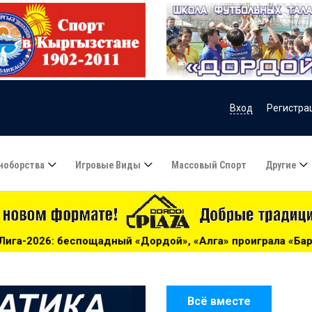
Вход
Регистра
ноборства
Игровые Виды
Массовый Спорт
Другие
 «Алга» проиграла «Барсу» - 13:39
***
Жогорку Лига-2
Всё вместе