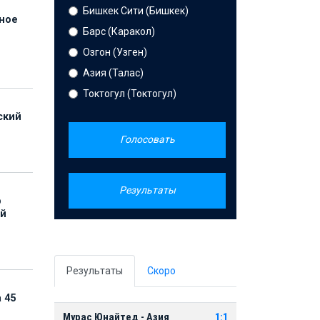
Бишкек Сити (Бишкек)
нное
Барс (Каракол)
й
Озгон (Узген)
Азия (Талас)
Токтогул (Токтогул)
ский
Голосовать
Результаты
р
ой
Результаты
Скоро
 45
Мурас Юнайтед - Азия
1:1