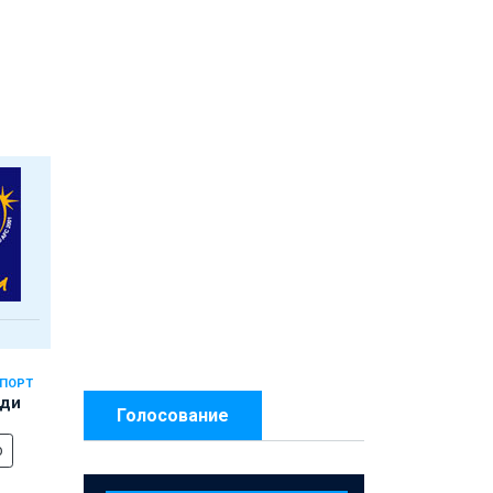
СПОРТ
еди
Голосование
о