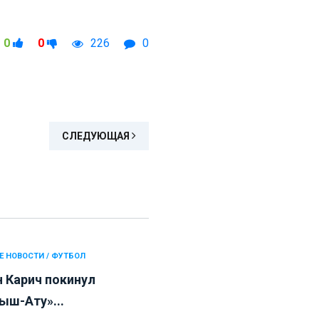
0
0
226
0
СЛЕДУЮЩАЯ
Е НОВОСТИ / ФУТБОЛ
н Карич покинул
ыш-Ату»...