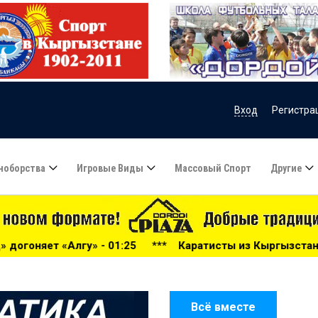
Вход
Регистра
ноборства
Игровые Виды
Массовый Спорт
Другие
:25
***
Каратисты из Кыргызстана завоевали 24 медали 
Всё вместе