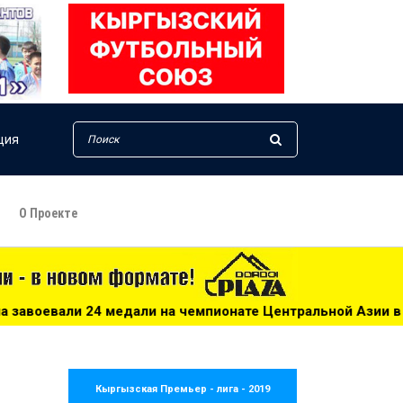
ция
О Проекте
на чемпионате Центральной Азии в Актау - 16:43
***
Ве
Кыргызская Премьер - лига - 2019