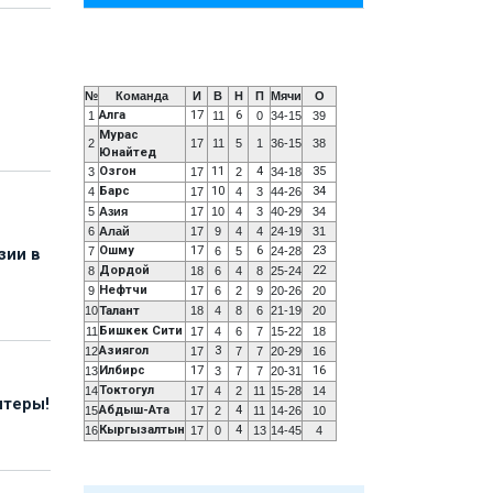
№
Команда
И
В
Н
П
Мячи
О
Алга
17
6
1
11
0
34-15
39
Мурас
2
17
11
5
1
36-15
38
Юнайтед
Озгон
11
4
35
3
17
2
34-18
Барс
10
34
4
17
4
3
44-26
5
Азия
17
10
4
3
40-29
34
6
Алай
17
9
4
4
24-19
31
Ошму
17
6
23
7
6
5
24-28
зии в
Дордой
22
8
18
6
4
8
25-24
Нефтчи
9
17
6
2
9
20-26
20
10
Талант
18
4
8
6
21-19
20
Бишкек Сити
11
17
4
6
7
15-22
18
Азиягол
3
12
17
7
7
20-29
16
Илбирс
17
16
13
3
7
7
20-31
Токтогул
14
17
4
2
11
15-28
14
нтеры!
Абдыш-Ата
4
15
17
2
11
14-26
10
Кыргызалтын
4
16
17
0
13
14-45
4