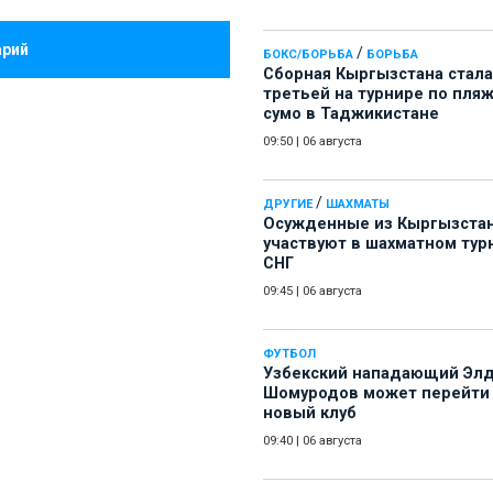
арий
/
БОКС/БОРЬБА
БОРЬБА
Сборная Кыргызстана стала
третьей на турнире по пля
сумо в Таджикистане
09:50
|
06 августа
/
ДРУГИЕ
ШАХМАТЫ
Осужденные из Кыргызста
участвуют в шахматном тур
СНГ
09:45
|
06 августа
ФУТБОЛ
Узбекский нападающий Эл
Шомуродов может перейти
новый клуб
09:40
|
06 августа