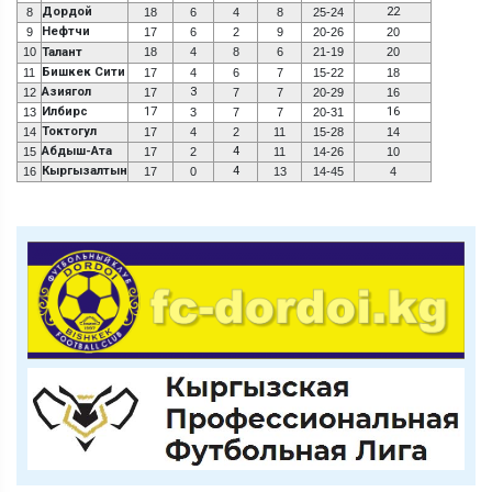
Дордой
22
8
18
6
4
8
25-24
Нефтчи
9
17
6
2
9
20-26
20
10
Талант
18
4
8
6
21-19
20
Бишкек Сити
11
17
4
6
7
15-22
18
Азиягол
3
12
17
7
7
20-29
16
Илбирс
17
16
13
3
7
7
20-31
Токтогул
14
17
4
2
11
15-28
14
Абдыш-Ата
4
15
17
2
11
14-26
10
Кыргызалтын
4
16
17
0
13
14-45
4