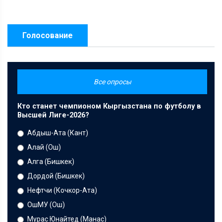
Голосование
Все опросы
Кто станет чемпионом Кыргызстана по футболу в
Высшей Лиге-2026?
Абдыш-Ата (Кант)
Алай (Ош)
Алга (Бишкек)
Дордой (Бишкек)
Нефтчи (Кочкор-Ата)
ОшМУ (Ош)
Мурас Юнайтед (Манас)