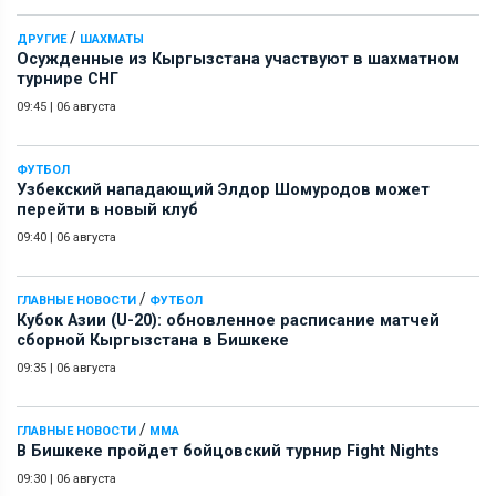
/
ДРУГИЕ
ШАХМАТЫ
Осужденные из Кыргызстана участвуют в шахматном
турнире СНГ
09:45
|
06 августа
ФУТБОЛ
Узбекский нападающий Элдор Шомуродов может
перейти в новый клуб
09:40
|
06 августа
/
ГЛАВНЫЕ НОВОСТИ
ФУТБОЛ
Кубок Азии (U-20): обновленное расписание матчей
сборной Кыргызстана в Бишкеке
09:35
|
06 августа
/
ГЛАВНЫЕ НОВОСТИ
ММА
В Бишкеке пройдет бойцовский турнир Fight Nights
09:30
|
06 августа