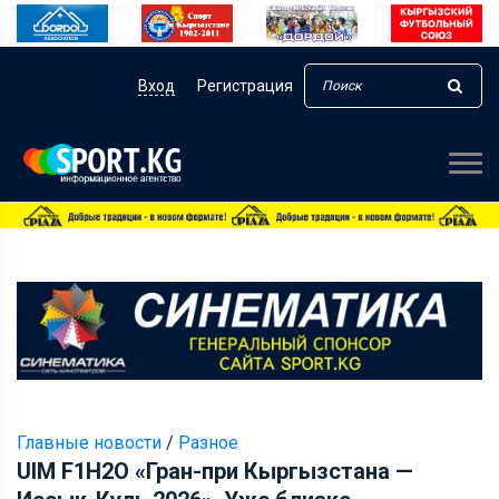
Вход
Регистрация
Главные новости
/
Разное
UIM F1H2O «Гран-при Кыргызстана —