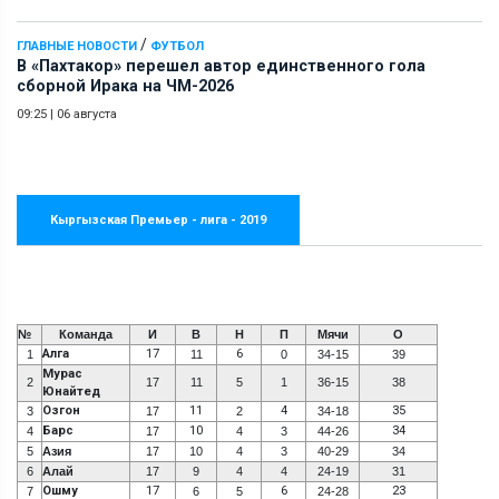
/
ГЛАВНЫЕ НОВОСТИ
ФУТБОЛ
В «Пахтакор» перешел автор единственного гола
сборной Ирака на ЧМ-2026
09:25
|
06 августа
Кыргызская Премьер - лига - 2019
№
Команда
И
В
Н
П
Мячи
О
Алга
17
6
1
11
0
34-15
39
Мурас
2
17
11
5
1
36-15
38
Юнайтед
Озгон
11
4
35
3
17
2
34-18
Барс
10
34
4
17
4
3
44-26
5
Азия
17
10
4
3
40-29
34
6
Алай
17
9
4
4
24-19
31
Ошму
17
6
23
7
6
5
24-28