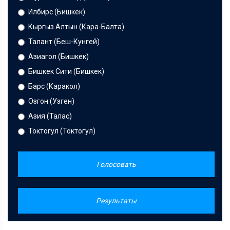
Илбирс (Бишкек)
Кыргыз Алтын (Кара-Балта)
Талант (Беш-Кунгей)
Азиагол (Бишкек)
Бишкек Сити (Бишкек)
Барс (Каракол)
Озгон (Узген)
Азия (Талас)
Токтогул (Токтогул)
Голосовать
Результаты