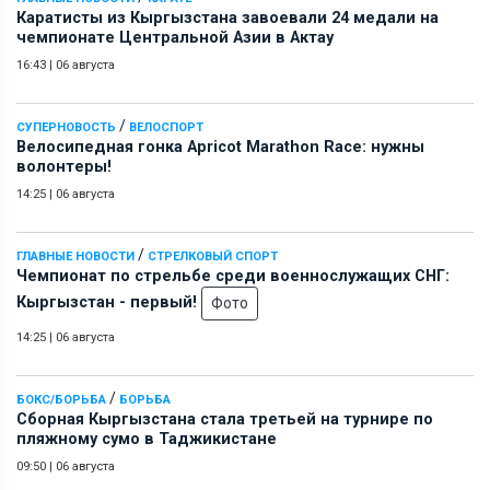
Каратисты из Кыргызстана завоевали 24 медали на
чемпионате Центральной Азии в Актау
16:43
|
06 августа
/
СУПЕРНОВОСТЬ
ВЕЛОСПОРТ
Велосипедная гонка Apricot Marathon Race: нужны
волонтеры!
14:25
|
06 августа
/
ГЛАВНЫЕ НОВОСТИ
СТРЕЛКОВЫЙ СПОРТ
Чемпионат по стрельбе среди военнослужащих СНГ:
Кыргызстан - первый!
Фото
14:25
|
06 августа
/
БОКС/БОРЬБА
БОРЬБА
Сборная Кыргызстана стала третьей на турнире по
пляжному сумо в Таджикистане
09:50
|
06 августа