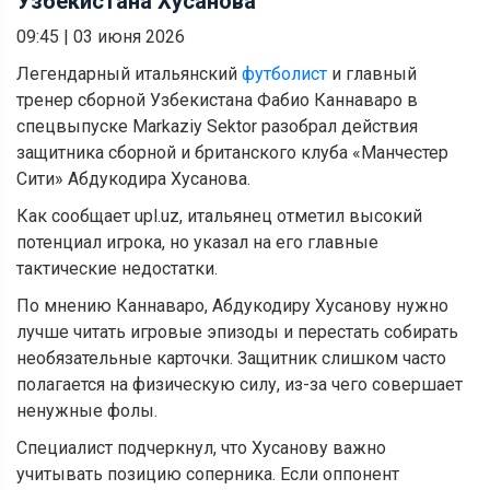
Узбекистана Хусанова
09:45
|
03 июня 2026
Легендарный итальянский
футболист
и главный
тренер сборной Узбекистана Фабио Каннаваро в
спецвыпуске Markaziy Sektor разобрал действия
защитника сборной и британского клуба «Манчестер
Сити» Абдукодира Хусанова.
Как сообщает upl.uz, итальянец отметил высокий
потенциал игрока, но указал на его главные
тактические недостатки.
По мнению Каннаваро, Абдукодиру Хусанову нужно
лучше читать игровые эпизоды и перестать собирать
необязательные карточки. Защитник слишком часто
полагается на физическую силу, из-за чего совершает
ненужные фолы.
Специалист подчеркнул, что Хусанову важно
учитывать позицию соперника. Если оппонент