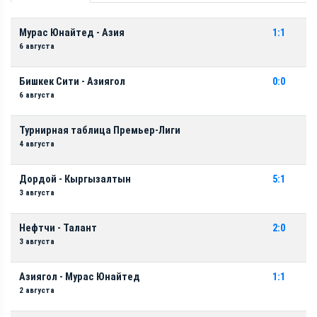
Мурас Юнайтед - Азия
1:1
6 августа
Бишкек Сити - Азиягол
0:0
6 августа
Турнирная таблица Премьер-Лиги
4 августа
Дордой - Кыргызалтын
5:1
3 августа
Нефтчи - Талант
2:0
3 августа
Азиягол - Мурас Юнайтед
1:1
2 августа