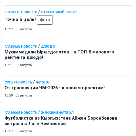
/
ГЛАВНЫЕ НОВОСТИ
СТРЕЛКОВЫЙ СПОРТ
Точно в цель!
Фото
16:27
|
05 августа
/
ГЛАВНЫЕ НОВОСТИ
ДЗЮДО
Мухаммедали Ырысдолотов - в ТОП-5 мирового
рейтинга дзюдо!
15:21
|
05 августа
/
СУПЕРНОВОСТЬ
ФУТБОЛ
От трансляции ЧМ-2026 - к новым проектам!
13:59
|
05 августа
/
ГЛАВНЫЕ НОВОСТИ
ЖЕНСКИЙ ФУТБОЛ
Футболистка из Кыргызстана Айжан Боронбекова
сыграла в Лиге Чемпионов
13:57
|
05 августа