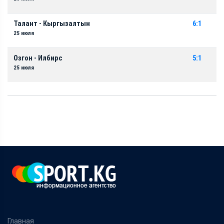
Талант - Кыргызалтын
6:1
25 июля
Озгон - Илбирс
5:1
25 июля
Главная