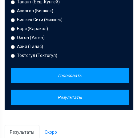
Талант (Беш-Кунгей)
Азиагол (Бишкек)
Бишкек Сити (Бишкек)
Барс (Каракол)
Озгон (Узген)
Азия (Талас)
Токтогул (Токтогул)
Голосовать
Результаты
Результаты
Скоро