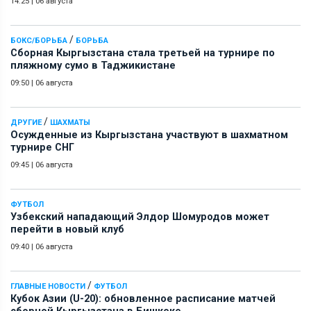
14:25
|
06 августа
/
БОКС/БОРЬБА
БОРЬБА
Сборная Кыргызстана стала третьей на турнире по
пляжному сумо в Таджикистане
09:50
|
06 августа
/
ДРУГИЕ
ШАХМАТЫ
Осужденные из Кыргызстана участвуют в шахматном
турнире СНГ
09:45
|
06 августа
ФУТБОЛ
Узбекский нападающий Элдор Шомуродов может
перейти в новый клуб
09:40
|
06 августа
/
ГЛАВНЫЕ НОВОСТИ
ФУТБОЛ
Кубок Азии (U-20): обновленное расписание матчей