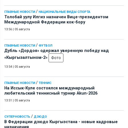
/
ГЛАВНЫЕ НОВОСТИ
НАЦИОНАЛЬНЫЕ ВИДЫ СПОРТА
Толобай уулу Илгиз назначен Вице-президентом
Международной Федерации кок-бору
13:56
|
05 августа
/
ГЛАВНЫЕ НОВОСТИ
ФУТБОЛ
Дубль «Дордоя» одержал уверенную победу над
«Кыргызалтыном-2»
Фото
13:54
|
05 августа
/
ГЛАВНЫЕ НОВОСТИ
ТЕННИС
На Иссык-Куле состоялся международный
любительский теннисный турнир Akun-2026
13:51
|
05 августа
/
СУПЕРНОВОСТЬ
ДЗЮДО
В Федерации дзюдо Кыргызстана - новые кадровые
назначения