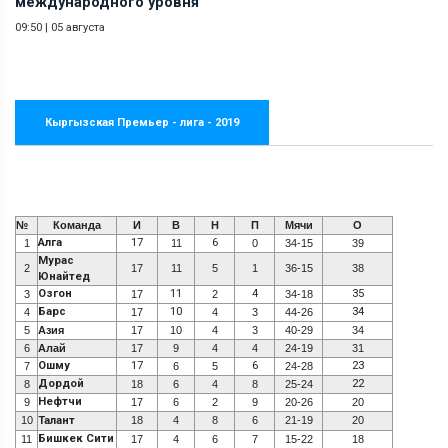
международного уровня
09:50
|
05 августа
Кыргызская Премьер - лига - 2019
№
Команда
И
В
Н
П
Мячи
О
Алга
17
6
1
11
0
34-15
39
Мурас
2
17
11
5
1
36-15
38
Юнайтед
Озгон
11
4
35
3
17
2
34-18
Барс
10
34
4
17
4
3
44-26
5
Азия
17
10
4
3
40-29
34
6
Алай
17
9
4
4
24-19
31
Ошму
17
6
23
7
6
5
24-28
Дордой
22
8
18
6
4
8
25-24
Нефтчи
9
17
6
2
9
20-26
20
10
Талант
18
4
8
6
21-19
20
Бишкек Сити
11
17
4
6
7
15-22
18