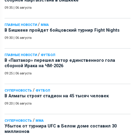
сборной Кыргызстана в Бишкеке
09:35
|
06 августа
/
ГЛАВНЫЕ НОВОСТИ
ММА
В Бишкеке пройдет бойцовский турнир Fight Nights
09:30
|
06 августа
/
ГЛАВНЫЕ НОВОСТИ
ФУТБОЛ
В «Пахтакор» перешел автор единственного гола
сборной Ирака на ЧМ-2026
09:25
|
06 августа
/
СУПЕРНОВОСТЬ
ФУТБОЛ
В Алматы строят стадион на 45 тысяч человек
09:20
|
06 августа
/
СУПЕРНОВОСТЬ
ММА
Убыток от турнира UFC в Белом доме составил 30
миллионов