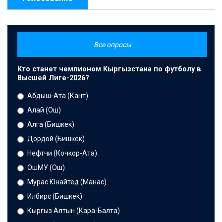
Все опросы
Кто станет чемпионом Кыргызстана по футболу в
Высшей Лиге-2026?
Абдыш-Ата (Кант)
Алай (Ош)
Алга (Бишкек)
Дордой (Бишкек)
Нефтчи (Кочкор-Ата)
ОшМУ (Ош)
Мурас Юнайтед (Манас)
Илбирс (Бишкек)
Кыргыз Алтын (Кара-Балта)