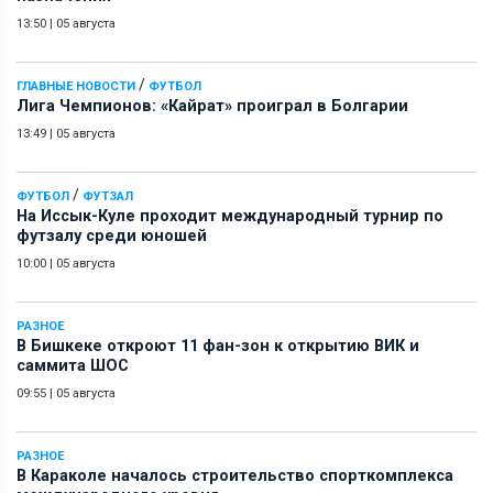
13:50
|
05 августа
/
ГЛАВНЫЕ НОВОСТИ
ФУТБОЛ
Лига Чемпионов: «Кайрат» проиграл в Болгарии
13:49
|
05 августа
/
ФУТБОЛ
ФУТЗАЛ
На Иссык-Куле проходит международный турнир по
футзалу среди юношей
10:00
|
05 августа
РАЗНОЕ
В Бишкеке откроют 11 фан-зон к открытию ВИК и
саммита ШОС
09:55
|
05 августа
РАЗНОЕ
В Караколе началось строительство спорткомплекса