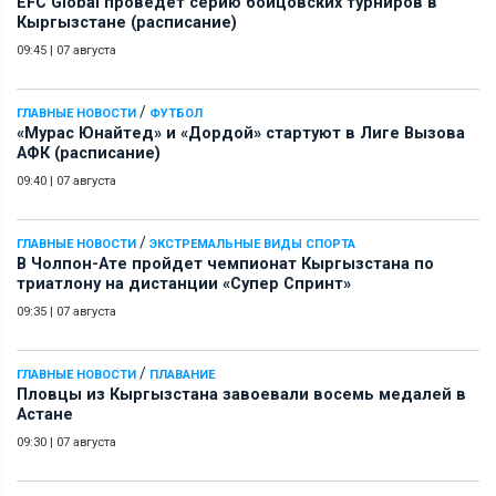
EFC Global проведет серию бойцовских турниров в
Кыргызстане (расписание)
09:45
|
07 августа
/
ГЛАВНЫЕ НОВОСТИ
ФУТБОЛ
«Мурас Юнайтед» и «Дордой» стартуют в Лиге Вызова
АФК (расписание)
09:40
|
07 августа
/
ГЛАВНЫЕ НОВОСТИ
ЭКСТРЕМАЛЬНЫЕ ВИДЫ СПОРТА
В Чолпон-Ате пройдет чемпионат Кыргызстана по
триатлону на дистанции «Супер Спринт»
09:35
|
07 августа
/
ГЛАВНЫЕ НОВОСТИ
ПЛАВАНИЕ
Пловцы из Кыргызстана завоевали восемь медалей в
Астане
09:30
|
07 августа