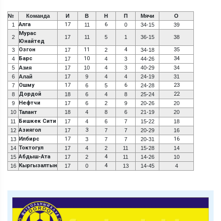
№
Команда
И
В
Н
П
Мячи
О
Алга
17
6
1
11
0
34-15
39
Мурас
2
17
11
5
1
36-15
38
Юнайтед
Озгон
11
4
35
3
17
2
34-18
Барс
10
34
4
17
4
3
44-26
5
Азия
17
10
4
3
40-29
34
6
Алай
17
9
4
4
24-19
31
Ошму
17
6
23
7
6
5
24-28
Дордой
22
8
18
6
4
8
25-24
Нефтчи
9
17
6
2
9
20-26
20
10
Талант
18
4
8
6
21-19
20
Бишкек Сити
11
17
4
6
7
15-22
18
Азиягол
3
12
17
7
7
20-29
16
Илбирс
17
16
13
3
7
7
20-31
Токтогул
14
17
4
2
11
15-28
14
Абдыш-Ата
4
15
17
2
11
14-26
10
Кыргызалтын
4
16
17
0
13
14-45
4