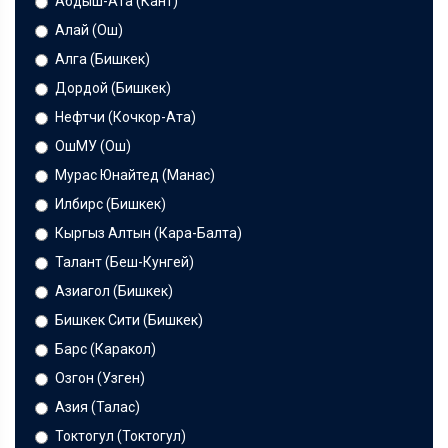
Абдыш-Ата (Кант)
Алай (Ош)
Алга (Бишкек)
Дордой (Бишкек)
Нефтчи (Кочкор-Ата)
ОшМУ (Ош)
Мурас Юнайтед (Манас)
Илбирс (Бишкек)
Кыргыз Алтын (Кара-Балта)
Талант (Беш-Кунгей)
Азиагол (Бишкек)
Бишкек Сити (Бишкек)
Барс (Каракол)
Озгон (Узген)
Азия (Талас)
Токтогул (Токтогул)