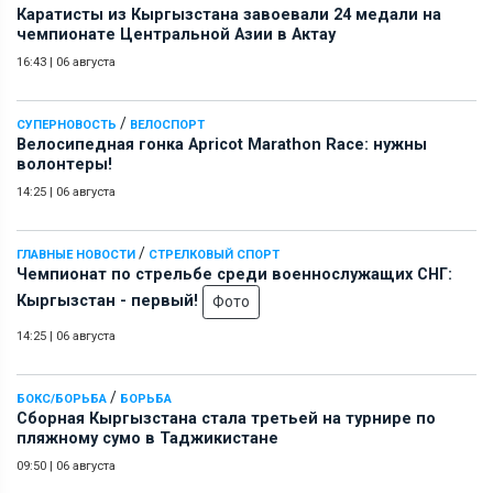
Каратисты из Кыргызстана завоевали 24 медали на
чемпионате Центральной Азии в Актау
16:43
|
06 августа
/
СУПЕРНОВОСТЬ
ВЕЛОСПОРТ
Велосипедная гонка Apricot Marathon Race: нужны
волонтеры!
14:25
|
06 августа
/
ГЛАВНЫЕ НОВОСТИ
СТРЕЛКОВЫЙ СПОРТ
Чемпионат по стрельбе среди военнослужащих СНГ:
Кыргызстан - первый!
Фото
14:25
|
06 августа
/
БОКС/БОРЬБА
БОРЬБА
Сборная Кыргызстана стала третьей на турнире по
пляжному сумо в Таджикистане
09:50
|
06 августа