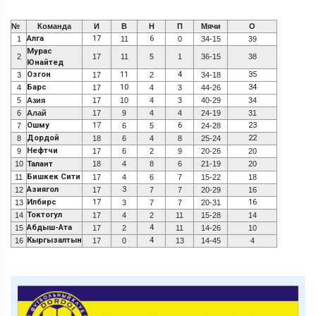
№
Команда
И
В
Н
П
Мячи
О
Алга
17
6
1
11
0
34-15
39
Мурас
2
17
11
5
1
36-15
38
Юнайтед
Озгон
11
4
35
3
17
2
34-18
Барс
10
34
4
17
4
3
44-26
5
Азия
17
10
4
3
40-29
34
6
Алай
17
9
4
4
24-19
31
Ошму
17
6
23
7
6
5
24-28
Дордой
22
8
18
6
4
8
25-24
Нефтчи
9
17
6
2
9
20-26
20
10
Талант
18
4
8
6
21-19
20
Бишкек Сити
11
17
4
6
7
15-22
18
Азиягол
3
12
17
7
7
20-29
16
Илбирс
17
16
13
3
7
7
20-31
Токтогул
14
17
4
2
11
15-28
14
Абдыш-Ата
4
15
17
2
11
14-26
10
Кыргызалтын
4
16
17
0
13
14-45
4