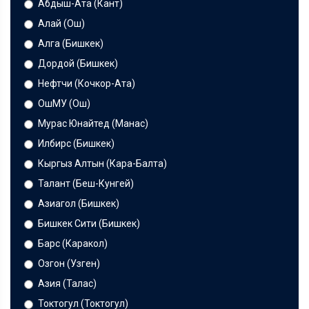
Абдыш-Ата (Кант)
Алай (Ош)
Алга (Бишкек)
Дордой (Бишкек)
Нефтчи (Кочкор-Ата)
ОшМУ (Ош)
Мурас Юнайтед (Манас)
Илбирс (Бишкек)
Кыргыз Алтын (Кара-Балта)
Талант (Беш-Кунгей)
Азиагол (Бишкек)
Бишкек Сити (Бишкек)
Барс (Каракол)
Озгон (Узген)
Азия (Талас)
Токтогул (Токтогул)