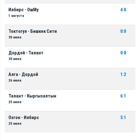
Илбирс - ОшМу
4:0
1 августа
Токтогул - Бишкек Сити
0:0
30 июля
Дордой - Талант
0:0
30 июля
Алга - Дордой
1:2
26 июля
Талант - Кыргызалтын
6:1
25 июля
Озгон - Илбирс
5:1
25 июля