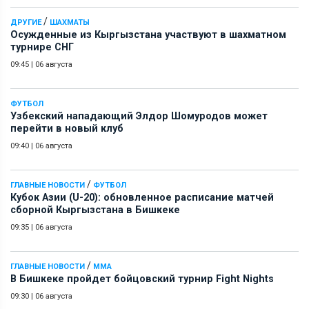
/
ДРУГИЕ
ШАХМАТЫ
Осужденные из Кыргызстана участвуют в шахматном
турнире СНГ
09:45
|
06 августа
ФУТБОЛ
Узбекский нападающий Элдор Шомуродов может
перейти в новый клуб
09:40
|
06 августа
/
ГЛАВНЫЕ НОВОСТИ
ФУТБОЛ
Кубок Азии (U-20): обновленное расписание матчей
сборной Кыргызстана в Бишкеке
09:35
|
06 августа
/
ГЛАВНЫЕ НОВОСТИ
ММА
В Бишкеке пройдет бойцовский турнир Fight Nights
09:30
|
06 августа