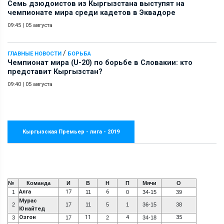
Семь дзюдоистов из Кыргызстана выступят на
чемпионате мира среди кадетов в Эквадоре
09:45
|
05 августа
/
ГЛАВНЫЕ НОВОСТИ
БОРЬБА
Чемпионат мира (U-20) по борьбе в Словакии: кто
представит Кыргызстан?
09:40
|
05 августа
Кыргызская Премьер - лига - 2019
№
Команда
И
В
Н
П
Мячи
О
Алга
17
6
1
11
0
34-15
39
Мурас
2
17
11
5
1
36-15
38
Юнайтед
Озгон
11
4
35
3
17
2
34-18