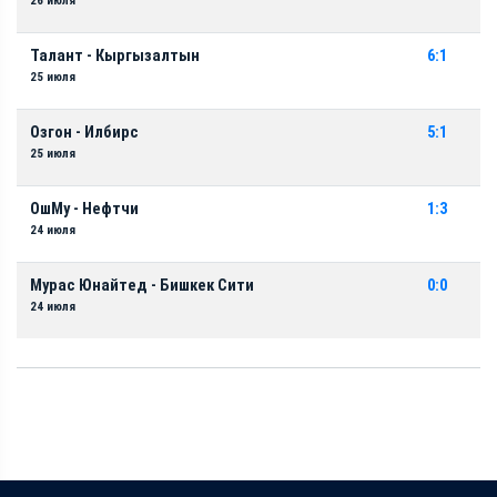
26 июля
Талант - Кыргызалтын
6:1
25 июля
Озгон - Илбирс
5:1
25 июля
ОшМу - Нефтчи
1:3
24 июля
Мурас Юнайтед - Бишкек Сити
0:0
24 июля