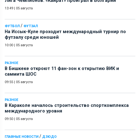
Лига Чемпионов: «Кайрат» проиграл в Болгарии
13:49
|
05 августа
/
ФУТБОЛ
ФУТЗАЛ
На Иссык-Куле проходит международный турнир по
футзалу среди юношей
10:00
|
05 августа
РАЗНОЕ
В Бишкеке откроют 11 фан-зон к открытию ВИК и
саммита ШОС
09:55
|
05 августа
РАЗНОЕ
В Караколе началось строительство спорткомплекса
международного уровня
09:50
|
05 августа
/
ГЛАВНЫЕ НОВОСТИ
ДЗЮДО