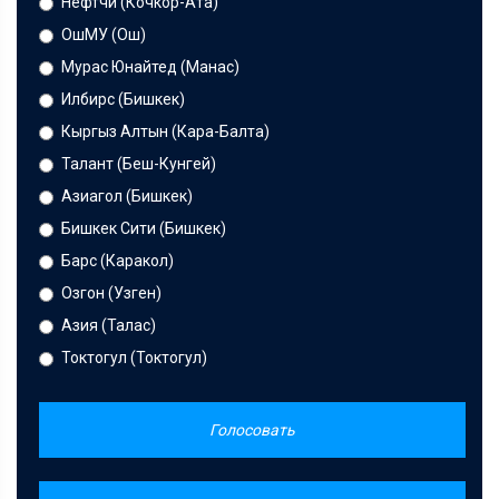
Нефтчи (Кочкор-Ата)
ОшМУ (Ош)
Мурас Юнайтед (Манас)
Илбирс (Бишкек)
Кыргыз Алтын (Кара-Балта)
Талант (Беш-Кунгей)
Азиагол (Бишкек)
Бишкек Сити (Бишкек)
Барс (Каракол)
Озгон (Узген)
Азия (Талас)
Токтогул (Токтогул)
Голосовать