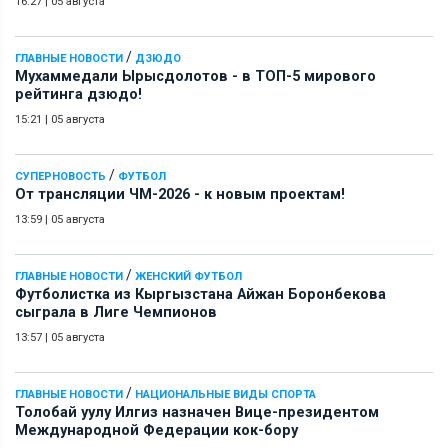
16:27
|
05 августа
/
ГЛАВНЫЕ НОВОСТИ
ДЗЮДО
Мухаммедали Ырысдолотов - в ТОП-5 мирового
рейтинга дзюдо!
15:21
|
05 августа
/
СУПЕРНОВОСТЬ
ФУТБОЛ
От трансляции ЧМ-2026 - к новым проектам!
13:59
|
05 августа
/
ГЛАВНЫЕ НОВОСТИ
ЖЕНСКИЙ ФУТБОЛ
Футболистка из Кыргызстана Айжан Боронбекова
сыграла в Лиге Чемпионов
13:57
|
05 августа
/
ГЛАВНЫЕ НОВОСТИ
НАЦИОНАЛЬНЫЕ ВИДЫ СПОРТА
Толобай уулу Илгиз назначен Вице-президентом
Международной Федерации кок-бору