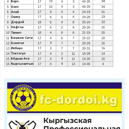
Барс
10
34
4
17
4
3
44-26
5
Азия
17
10
4
3
40-29
34
6
Алай
17
9
4
4
24-19
31
Ошму
17
6
23
7
6
5
24-28
Дордой
22
8
18
6
4
8
25-24
Нефтчи
9
17
6
2
9
20-26
20
10
Талант
18
4
8
6
21-19
20
Бишкек Сити
11
17
4
6
7
15-22
18
Азиягол
3
12
17
7
7
20-29
16
Илбирс
17
16
13
3
7
7
20-31
Токтогул
14
17
4
2
11
15-28
14
Абдыш-Ата
4
15
17
2
11
14-26
10
Кыргызалтын
4
16
17
0
13
14-45
4