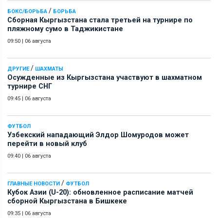
/
БОКС/БОРЬБА
БОРЬБА
Сборная Кыргызстана стала третьей на турнире по
пляжному сумо в Таджикистане
09:50
|
06 августа
/
ДРУГИЕ
ШАХМАТЫ
Осужденные из Кыргызстана участвуют в шахматном
турнире СНГ
09:45
|
06 августа
ФУТБОЛ
Узбекский нападающий Элдор Шомуродов может
перейти в новый клуб
09:40
|
06 августа
/
ГЛАВНЫЕ НОВОСТИ
ФУТБОЛ
Кубок Азии (U-20): обновленное расписание матчей
сборной Кыргызстана в Бишкеке
09:35
|
06 августа