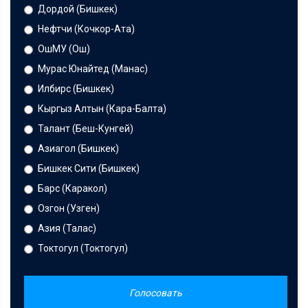
Дордой (Бишкек)
Нефтчи (Кочкор-Ата)
ОшМУ (Ош)
Мурас Юнайтед (Манас)
Илбирс (Бишкек)
Кыргыз Алтын (Кара-Балта)
Талант (Беш-Кунгей)
Азиагол (Бишкек)
Бишкек Сити (Бишкек)
Барс (Каракол)
Озгон (Узген)
Азия (Талас)
Токтогул (Токтогул)
Голосовать