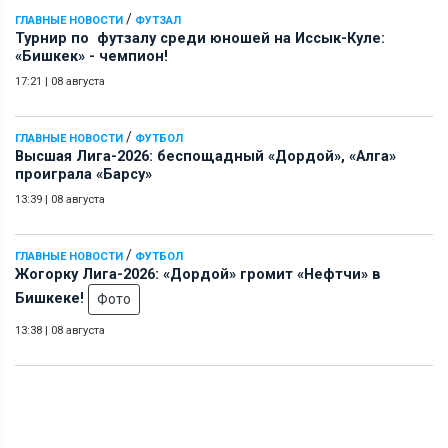
/
ГЛАВНЫЕ НОВОСТИ
ФУТЗАЛ
Турнир по футзалу среди юношей на Иссык-Куле:
«Бишкек» - чемпион!
17:21
|
08 августа
/
ГЛАВНЫЕ НОВОСТИ
ФУТБОЛ
Высшая Лига-2026: беспощадный «Дордой», «Алга»
проиграла «Барсу»
13:39
|
08 августа
/
ГЛАВНЫЕ НОВОСТИ
ФУТБОЛ
Жогорку Лига-2026: «Дордой» громит «Нефтчи» в
Бишкеке!
Фото
13:38
|
08 августа