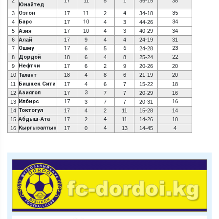
2
17
11
5
1
36-15
38
Юнайтед
Озгон
11
4
35
3
17
2
34-18
Барс
10
34
4
17
4
3
44-26
5
Азия
17
10
4
3
40-29
34
6
Алай
17
9
4
4
24-19
31
Ошму
17
6
23
7
6
5
24-28
Дордой
22
8
18
6
4
8
25-24
Нефтчи
9
17
6
2
9
20-26
20
10
Талант
18
4
8
6
21-19
20
Бишкек Сити
11
17
4
6
7
15-22
18
Азиягол
3
12
17
7
7
20-29
16
Илбирс
17
16
13
3
7
7
20-31
Токтогул
14
17
4
2
11
15-28
14
Абдыш-Ата
4
15
17
2
11
14-26
10
Кыргызалтын
4
16
17
0
13
14-45
4