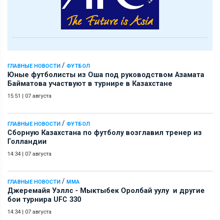
/
ГЛАВНЫЕ НОВОСТИ
ФУТБОЛ
Юные футболисты из Оша под руководством Азамата
Байматова участвуют в турнире в Казахстане
15:51
|
07 августа
/
ГЛАВНЫЕ НОВОСТИ
ФУТБОЛ
Сборную Казахстана по футболу возглавил тренер из
Голландии
14:34
|
07 августа
/
ГЛАВНЫЕ НОВОСТИ
ММА
Джеремайя Уэллс - Мыктыбек Оролбай уулу и другие
бои турнира UFC 330
14:34
|
07 августа