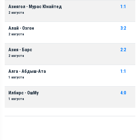
Азиягол - Мурас Юнайтед
1:1
2 августа
Алай - Озгон
3:2
2 августа
Азия - Барс
2:2
2 августа
Алга - Абдыш-Ата
1:1
1 августа
Илбирс - ОшМу
4:0
1 августа