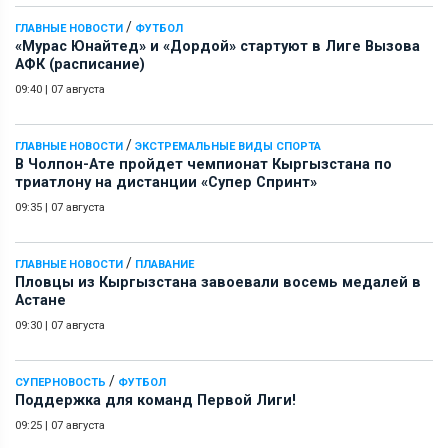
/
ГЛАВНЫЕ НОВОСТИ
ФУТБОЛ
«Мурас Юнайтед» и «Дордой» стартуют в Лиге Вызова
АФК (расписание)
09:40
|
07 августа
/
ГЛАВНЫЕ НОВОСТИ
ЭКСТРЕМАЛЬНЫЕ ВИДЫ СПОРТА
В Чолпон-Ате пройдет чемпионат Кыргызстана по
триатлону на дистанции «Супер Спринт»
09:35
|
07 августа
/
ГЛАВНЫЕ НОВОСТИ
ПЛАВАНИЕ
Пловцы из Кыргызстана завоевали восемь медалей в
Астане
09:30
|
07 августа
/
СУПЕРНОВОСТЬ
ФУТБОЛ
Поддержка для команд Первой Лиги!
09:25
|
07 августа