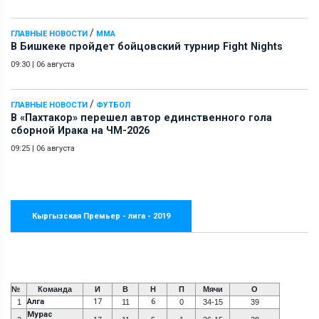
/
ГЛАВНЫЕ НОВОСТИ
ММА
В Бишкеке пройдет бойцовский турнир Fight Nights
09:30
|
06 августа
/
ГЛАВНЫЕ НОВОСТИ
ФУТБОЛ
В «Пахтакор» перешел автор единственного гола
сборной Ирака на ЧМ-2026
09:25
|
06 августа
Кыргызская Премьер - лига - 2019
№
Команда
И
В
Н
П
Мячи
О
Алга
17
6
1
11
0
34-15
39
Мурас