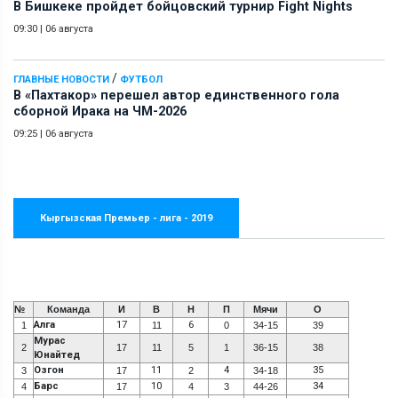
В Бишкеке пройдет бойцовский турнир Fight Nights
09:30
|
06 августа
/
ГЛАВНЫЕ НОВОСТИ
ФУТБОЛ
В «Пахтакор» перешел автор единственного гола
сборной Ирака на ЧМ-2026
09:25
|
06 августа
Кыргызская Премьер - лига - 2019
№
Команда
И
В
Н
П
Мячи
О
Алга
17
6
1
11
0
34-15
39
Мурас
2
17
11
5
1
36-15
38
Юнайтед
Озгон
11
4
35
3
17
2
34-18
Барс
10
34
4
17
4
3
44-26