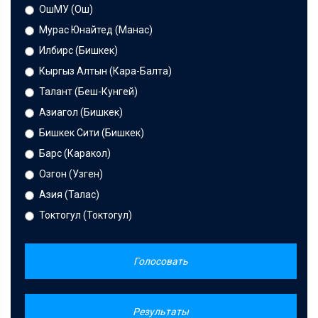
ОшМУ (Ош)
Мурас Юнайтед (Манас)
Илбирс (Бишкек)
Кыргыз Алтын (Кара-Балта)
Талант (Беш-Кунгей)
Азиагол (Бишкек)
Бишкек Сити (Бишкек)
Барс (Каракол)
Озгон (Узген)
Азия (Талас)
Токтогул (Токтогул)
Голосовать
Результаты