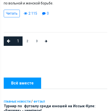
по вольной и женской борьбе.
Читать
2 115
0
1
2
3
Всё вместе
/
ГЛАВНЫЕ НОВОСТИ
ФУТЗАЛ
Турнир по футзалу среди юношей на Иссык-Куле:
«Бишкек» - чемпион!