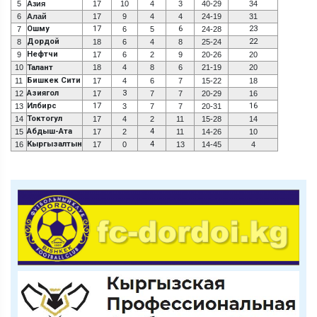
5
Азия
17
10
4
3
40-29
34
6
Алай
17
9
4
4
24-19
31
Ошму
17
6
23
7
6
5
24-28
Дордой
22
8
18
6
4
8
25-24
Нефтчи
9
17
6
2
9
20-26
20
10
Талант
18
4
8
6
21-19
20
Бишкек Сити
11
17
4
6
7
15-22
18
Азиягол
3
12
17
7
7
20-29
16
Илбирс
17
16
13
3
7
7
20-31
Токтогул
14
17
4
2
11
15-28
14
Абдыш-Ата
4
15
17
2
11
14-26
10
Кыргызалтын
4
16
17
0
13
14-45
4