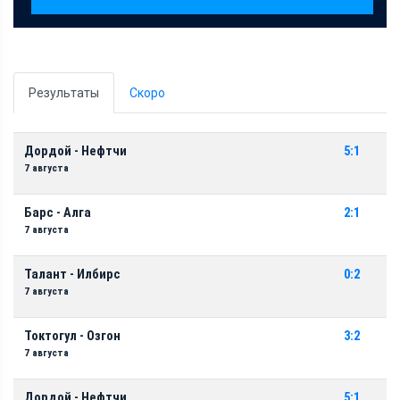
Результаты
Скоро
Дордой - Нефтчи
5:1
7 августа
Барс - Алга
2:1
7 августа
Талант - Илбирс
0:2
7 августа
Токтогул - Озгон
3:2
7 августа
Дордой - Нефтчи
5:1