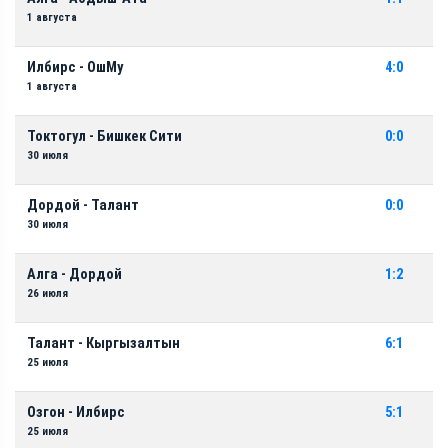
1 августа
Илбирс - ОшМу
4:0
1 августа
Токтогул - Бишкек Сити
0:0
30 июля
Дордой - Талант
0:0
30 июля
Алга - Дордой
1:2
26 июля
Талант - Кыргызалтын
6:1
25 июля
Озгон - Илбирс
5:1
25 июля