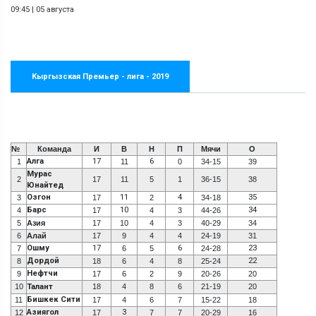
09:45
|
05 августа
Кыргызская Премьер - лига - 2019
№
Команда
И
В
Н
П
Мячи
О
Алга
17
6
1
11
0
34-15
39
Мурас
2
17
11
5
1
36-15
38
Юнайтед
Озгон
11
4
35
3
17
2
34-18
Барс
10
34
4
17
4
3
44-26
5
Азия
17
10
4
3
40-29
34
6
Алай
17
9
4
4
24-19
31
Ошму
17
6
23
7
6
5
24-28
Дордой
22
8
18
6
4
8
25-24
Нефтчи
9
17
6
2
9
20-26
20
10
Талант
18
4
8
6
21-19
20
Бишкек Сити
11
17
4
6
7
15-22
18
Азиягол
3
12
17
7
7
20-29
16