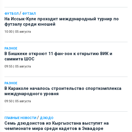
/
ФУТБОЛ
ФУТЗАЛ
На Иссык-Куле проходит международный турнир по
футзалу среди юношей
10:00
|
05 августа
РАЗНОЕ
В Бишкеке откроют 11 фан-зон к открытию ВИК и
саммита ШОС
09:55
|
05 августа
РАЗНОЕ
В Караколе началось строительство спорткомплекса
международного уровня
09:50
|
05 августа
/
ГЛАВНЫЕ НОВОСТИ
ДЗЮДО
Семь дзюдоистов из Кыргызстана выступят на
чемпионате мира среди кадетов в Эквадоре