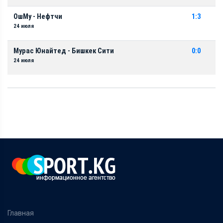
ОшМу - Нефтчи
1:3
24 июля
Мурас Юнайтед - Бишкек Сити
0:0
24 июля
Главная