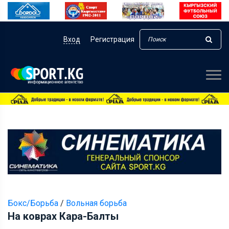
Вход
Регистрация
Бокс/Борьба
/
Вольная борьба
На коврах Кара-Балты