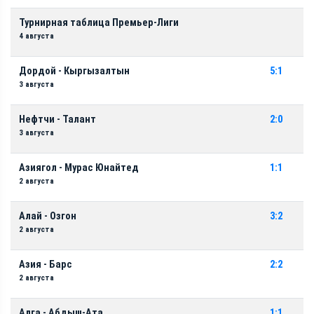
Турнирная таблица Премьер-Лиги
4 августа
Дордой - Кыргызалтын
5:1
3 августа
Нефтчи - Талант
2:0
3 августа
Азиягол - Мурас Юнайтед
1:1
2 августа
Алай - Озгон
3:2
2 августа
Азия - Барс
2:2
2 августа
Алга - Абдыш-Ата
1:1