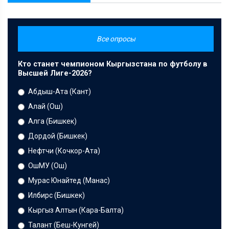
Все опросы
Кто станет чемпионом Кыргызстана по футболу в
Высшей Лиге-2026?
Абдыш-Ата (Кант)
Алай (Ош)
Алга (Бишкек)
Дордой (Бишкек)
Нефтчи (Кочкор-Ата)
ОшМУ (Ош)
Мурас Юнайтед (Манас)
Илбирс (Бишкек)
Кыргыз Алтын (Кара-Балта)
Талант (Беш-Кунгей)