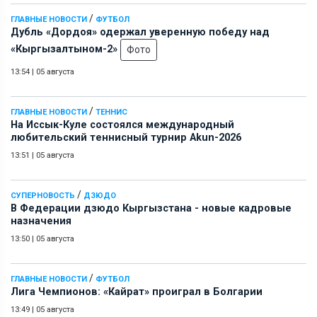
/
ГЛАВНЫЕ НОВОСТИ
ФУТБОЛ
Дубль «Дордоя» одержал уверенную победу над
«Кыргызалтыном-2»
Фото
13:54
|
05 августа
/
ГЛАВНЫЕ НОВОСТИ
ТЕННИС
На Иссык-Куле состоялся международный
любительский теннисный турнир Akun-2026
13:51
|
05 августа
/
СУПЕРНОВОСТЬ
ДЗЮДО
В Федерации дзюдо Кыргызстана - новые кадровые
назначения
13:50
|
05 августа
/
ГЛАВНЫЕ НОВОСТИ
ФУТБОЛ
Лига Чемпионов: «Кайрат» проиграл в Болгарии
13:49
|
05 августа