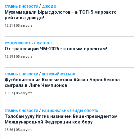
/
ГЛАВНЫЕ НОВОСТИ
ДЗЮДО
Мухаммедали Ырысдолотов - в ТОП-5 мирового
рейтинга дзюдо!
15:21
|
05 августа
/
СУПЕРНОВОСТЬ
ФУТБОЛ
От трансляции ЧМ-2026 - к новым проектам!
13:59
|
05 августа
/
ГЛАВНЫЕ НОВОСТИ
ЖЕНСКИЙ ФУТБОЛ
Футболистка из Кыргызстана Айжан Боронбекова
сыграла в Лиге Чемпионов
13:57
|
05 августа
/
ГЛАВНЫЕ НОВОСТИ
НАЦИОНАЛЬНЫЕ ВИДЫ СПОРТА
Толобай уулу Илгиз назначен Вице-президентом
Международной Федерации кок-бору
13:56
|
05 августа