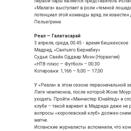
первой пары является представитель Испан
«Малага» выступает в роли «темной лошадк
потенциал этой команды вряд ли известен
Пельегрини.
Реал — Галатасарай
3 апреля, среда, 00.45 - время бишкекское
Мадрид, «Сантьяго Бернабеу»
Судья: Свейн Оддвар Моэн (Норвегия)
«НТВ-плюс — Футбол» – 00.30
Котировки: 1,166 – 9,00 — 17,00
У «Реала» в этом сезоне первоначальной з
Лиге чемпионов, после которой Жозе Моу
уходить. Пройти «Манчестер Юнайтед» и сп
клубе – такой вариант в Мадриде даже не 
вопросы «королевский клуб» должен сни
матче.
Испанские журналисты вспомнили, что ко