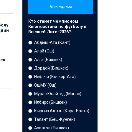
Все опросы
Кто станет чемпионом
болу
Кыргызстана по футболу в
ндии
Высшей Лиге-2026?
Абдыш-Ата (Кант)
Алай (Ош)
Алга (Бишкек)
бек
Дордой (Бишкек)
Нефтчи (Кочкор-Ата)
ОшМУ (Ош)
Мурас Юнайтед (Манас)
Илбирс (Бишкек)
Кыргыз Алтын (Кара-Балта)
Талант (Беш-Кунгей)
Азиагол (Бишкек)