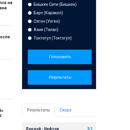
лся на
Бишкек Сити (Бишкек)
ана
Барс (Каракол)
Озгон (Узген)
Азия (Талас)
после
Токтогул (Токтогул)
Голосовать
Результаты
Результаты
Скоро
й»
К
Дордой - Нефтчи
5:1