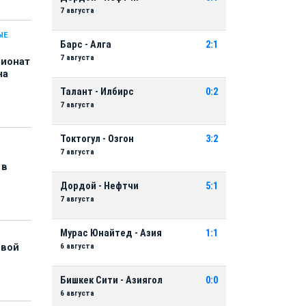
7 августа
ЫЕ
Барс - Алга
2:1
7 августа
пионат
на
Талант - Илбирс
0:2
7 августа
Токтогул - Озгон
3:2
7 августа
 в
Дордой - Нефтчи
5:1
7 августа
Мурас Юнайтед - Азия
1:1
6 августа
рвой
Бишкек Сити - Азиягол
0:0
6 августа