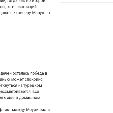
ии, тогда как во второй
и», хотя настоящий
 даже ее тренеру Мануэлю
адачей осталась победа в
ринью может спокойно
откнуться на турецком
рассматривается, все
мать еще в домашнем
нфликт между Моуринью и