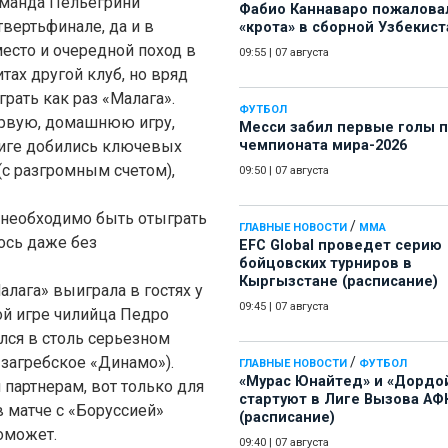
оманда Пельегрини
Фабио Каннаваро пожалова
твертьфинале, да и в
«крота» в сборной Узбекист
место и очередной поход в
09:55
|
07 августа
тах другой клуб, но вряд
грать как раз «Малага».
ФУТБОЛ
ервую, домашнюю игру,
Месси забил первые голы 
лиге добились ключевых
чемпионата мира-2026
(с разгромным счетом),
09:50
|
07 августа
 необходимо быть отыграть
/
ГЛАВНЫЕ НОВОСТИ
ММА
лось даже без
EFC Global проведет серию
бойцовских турниров в
Кыргызстане (расписание)
лага» выиграла в гостях у
09:45
|
07 августа
й игре чилийца Педро
лся в столь серьезном
 загребское «Динамо»).
/
ГЛАВНЫЕ НОВОСТИ
ФУТБОЛ
«Мурас Юнайтед» и «Дордо
партнерам, вот только для
стартуют в Лиге Вызова АФ
в матче с «Боруссией»
(расписание)
оможет.
09:40
|
07 августа