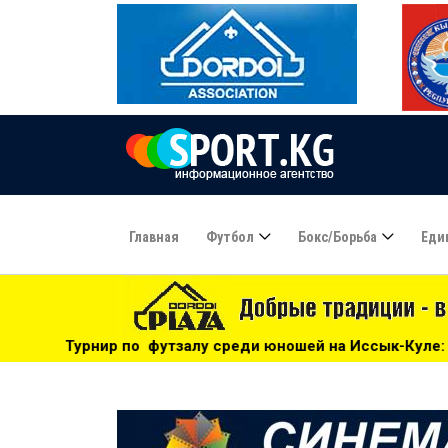
Главная
Футбол
Бокс/борьба
Еди
утзалу среди юношей на Иссык-Куле: «Бишкек» - чемпион! 