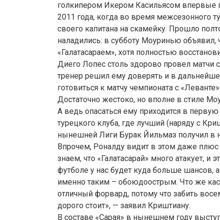
голкипером Икером Касильясом впервые п
2011 года, когда во время межсезонного т
своего капитана на скамейку. Прошло полто
наладились: в субботу Моуринью объявил, ч
«Галатасараем», хотя полностью восстанов
Диего Лопес столь здорово провел матчи с
тренер решил ему доверять и в дальнейшем
готовиться к матчу чемпионата с «Леванте»
Достаточно жестоко, но вполне в стиле Мо
А ведь опасаться ему приходится в первую
турецкого клуба, где лучший (наряду с Кр
нынешней Лиги Бурак Йильмаз получил в 
Впрочем, Роналду видит в этом даже плюс 
знаем, что «Галатасарай» много атакует, и 
футболе у нас будет куда больше шансов, а
именно таким – обоюдоострым. Что же каса
отличный форвард, потому что забить вос
дорого стоит», — заявил Криштиану.
В составе «Сарая» в нынешнем году выступ