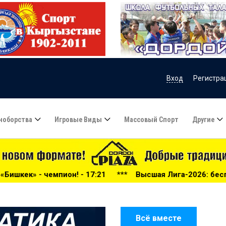
Вход
Регистра
ноборства
Игровые Виды
Массовый Спорт
Другие
- 17:21
***
Высшая Лига-2026: беспощадный «Дордой», 
Всё вместе