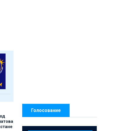
Голосование
под
матова
хстане