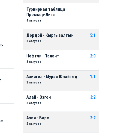
Турнирная таблица
Премьер-Лиги
4 августа
Дордой - Кыргызалтын
5:1
3 августа
ть
Нефтчи - Талант
2:0
3 августа
Азиягол - Мурас Юнайтед
1:1
т
2 августа
Алай - Озгон
3:2
2 августа
Азия - Барс
2:2
ые
2 августа