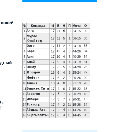
юношей
№
Команда
И
В
Н
П
Мячи
О
Алга
17
6
1
11
0
34-15
39
Мурас
2
17
11
5
1
36-15
38
Юнайтед
Озгон
11
4
35
3
17
2
34-18
Барс
10
34
4
17
4
3
44-26
5
Азия
17
10
4
3
40-29
34
6
Алай
17
9
4
4
24-19
31
адный
Ошму
17
6
23
7
6
5
24-28
Дордой
22
8
18
6
4
8
25-24
Нефтчи
9
17
6
2
9
20-26
20
10
Талант
18
4
8
6
21-19
20
Бишкек Сити
11
17
4
6
7
15-22
18
Азиягол
3
12
17
7
7
20-29
16
Илбирс
17
16
13
3
7
7
20-31
й»
Токтогул
14
17
4
2
11
15-28
14
!
Абдыш-Ата
4
15
17
2
11
14-26
10
Кыргызалтын
4
16
17
0
13
14-45
4