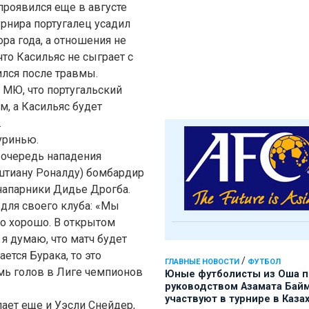
роявился еще в августе
урнира португалец усадил
ра года, а отношения не
то Касильяс не сыграет с
ился после травмы.
 МЮ, что португальский
, а Касильяс будет
.
уринью.
 очередь нападения
иштиану Роналду) бомбардир
напарники Дидье Дрогба.
для своего клуба: «Мы
это хорошо. В открытом
 я думаю, что матч будет
ется Бурака, то это
/
ГЛАВНЫЕ НОВОСТИ
ФУТБОЛ
емь голов в Лиге чемпионов
Юные футболисты из Оша 
руководством Азамата Бай
участвуют в турнире в Каза
ает еще и Уэсли Снейдер,