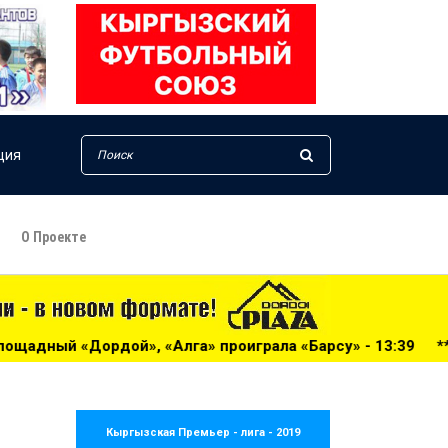
ция
О Проекте
«Алга» проиграла «Барсу» - 13:39
***
Жогорку Лига-202
Кыргызская Премьер - лига - 2019