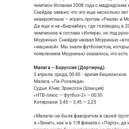
чемпион Испании 2008 года с мадридским 
Снейдер заявил, что это еще несколько лет
невероятным — играть против «Реала» и Мо
Да еще и на «Бернабеу», где голландец в 2
чемпионов в составе «Интера», но под рук
Моуринью. Снейдер назвал Моуринью «вто
«машиной». Мы знали футболистов, которы
появлением Моуринью оказалось, что есть
Малага – Боруссия (Дортмунд)
3 апреля, среда, 00.45 - время бишкекское
Малага, «Ла-Росаледа»
Судья: Юнас Эрикссон (Швеция)
«НТВ-плюс — Футбол-2» – 00.30
Котировки: 3,45 – 3,45 — 2,25
«Малага» не была фаворитом в своей групп
и «Зенит», как и в 1/8 финала с «Порту», д