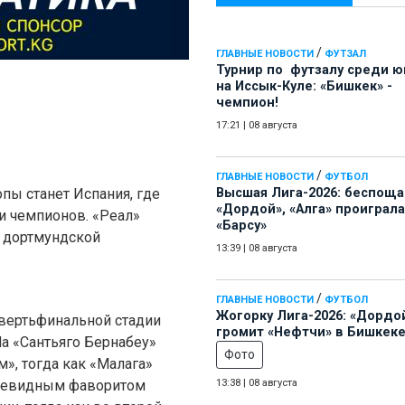
/
ГЛАВНЫЕ НОВОСТИ
ФУТЗАЛ
Турнир по футзалу среди 
на Иссык-Куле: «Бишкек» -
чемпион!
17:21
|
08 августа
/
ГЛАВНЫЕ НОВОСТИ
ФУТБОЛ
пы станет Испания, где
Высшая Лига-2026: беспощ
«Дордой», «Алга» проиграла
и чемпионов. «Реал»
«Барсу»
с дортмундской
13:39
|
08 августа
/
ГЛАВНЫЕ НОВОСТИ
ФУТБОЛ
Жогорку Лига-2026: «Дордо
твертьфинальной стадии
громит «Нефтчи» в Бишкеке
На «Сантьяго Бернабеу»
Фото
», тогда как «Малага»
Очевидным фаворитом
13:38
|
08 августа