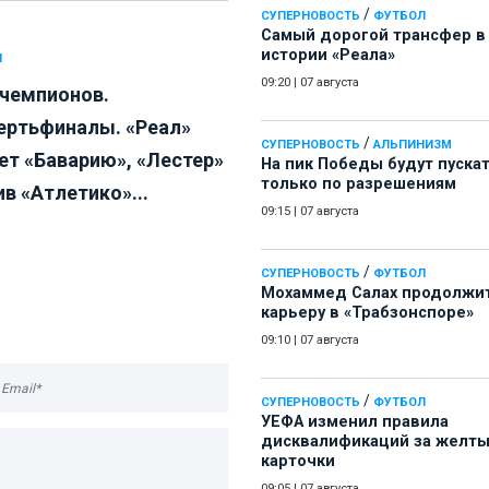
/
СУПЕРНОВОСТЬ
ФУТБОЛ
Самый дорогой трансфер в
истории «Реала»
Л
09:20
|
07 августа
 чемпионов.
ертьфиналы. «Реал»
/
СУПЕРНОВОСТЬ
АЛЬПИНИЗМ
ет «Баварию», «Лестер»
На пик Победы будут пуска
только по разрешениям
в «Атлетико»...
09:15
|
07 августа
/
СУПЕРНОВОСТЬ
ФУТБОЛ
Мохаммед Салах продолжи
карьеру в «Трабзонспоре»
09:10
|
07 августа
/
СУПЕРНОВОСТЬ
ФУТБОЛ
УЕФА изменил правила
дисквалификаций за желт
карточки
09:05
|
07 августа