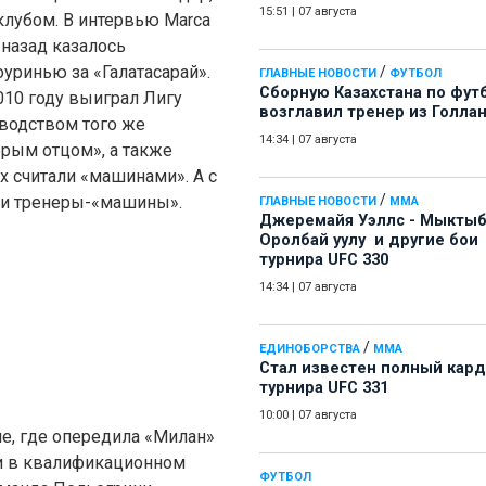
15:51
|
07 августа
клубом. В интервью Marca
 назад казалось
уринью за «Галатасарай».
/
ГЛАВНЫЕ НОВОСТИ
ФУТБОЛ
Сборную Казахстана по фут
010 году выиграл Лигу
возглавил тренер из Голла
оводством того же
14:34
|
07 августа
рым отцом», а также
х считали «машинами». А с
/
 и тренеры-«машины».
ГЛАВНЫЕ НОВОСТИ
ММА
Джеремайя Уэллс - Мыкты
Оролбай уулу и другие бои
турнира UFC 330
14:34
|
07 августа
/
ЕДИНОБОРСТВА
ММА
Стал известен полный кард
турнира UFC 331
10:00
|
07 августа
е, где опередила «Милан»
а и в квалификационном
ФУТБОЛ