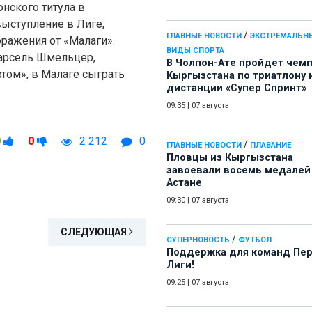
нского титула в
выступление в Лиге,
/
ГЛАВНЫЕ НОВОСТИ
ЭКСТРЕМАЛЬН
оражения от «Малаги».
ВИДЫ СПОРТА
Марсель Шмельцер,
В Чолпон-Ате пройдет чем
ртом», в Малаге сыграть
Кыргызстана по триатлону 
дистанции «Супер Спринт»
09:35
|
07 августа
0
0
2 212
0
/
ГЛАВНЫЕ НОВОСТИ
ПЛАВАНИЕ
Пловцы из Кыргызстана
завоевали восемь медалей
Астане
09:30
|
07 августа
СЛЕДУЮЩАЯ
/
СУПЕРНОВОСТЬ
ФУТБОЛ
Поддержка для команд Пе
Лиги!
09:25
|
07 августа