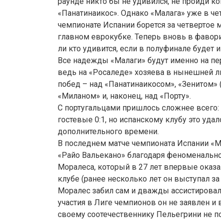
раунде никто бы не удивился, не пройди к
«Панатинаикос». Однако «Малага» уже в че
чемпионате Испании борется за четвертое 
главном еврокубке. Теперь вновь в фавори
ли кто удивится, если в полуфинале будет и
Все надежды «Малаги» будут именно на п
ведь на «Росаледе» хозяева в нынешней 
побед – над «Панатинаикосом», «Зенитом» 
«Миланом» и, наконец, над «Порту».
С португальцами пришлось сложнее всего:
гостевые 0:1, но испанскому клубу это уда
дополнительного времени.
В последнем матче чемпионата Испании «Ма
«Райо Вальекано» благодаря феноменально
Моралеса, который в 27 лет впервые оказа
клубе (ранее несколько лет он выступал за
Моралес забил сам и дважды ассистировал 
участия в Лиге чемпионов он не заявлен и 
своему соотечественнику Пельегрини не п