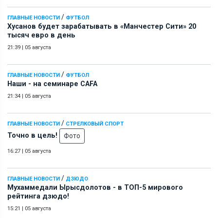
/
ГЛАВНЫЕ НОВОСТИ
ФУТБОЛ
Хусанов будет зарабатывать в «Манчестер Сити» 20
тысяч евро в день
21:39
|
05 августа
/
ГЛАВНЫЕ НОВОСТИ
ФУТБОЛ
Наши - на семинаре СAFA
21:34
|
05 августа
/
ГЛАВНЫЕ НОВОСТИ
СТРЕЛКОВЫЙ СПОРТ
Точно в цель!
Фото
16:27
|
05 августа
/
ГЛАВНЫЕ НОВОСТИ
ДЗЮДО
Мухаммедали Ырысдолотов - в ТОП-5 мирового
рейтинга дзюдо!
15:21
|
05 августа