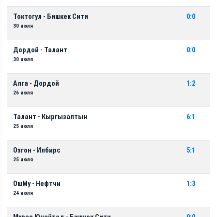
Токтогул - Бишкек Сити
0:0
30 июля
Дордой - Талант
0:0
30 июля
Алга - Дордой
1:2
26 июля
Талант - Кыргызалтын
6:1
25 июля
Озгон - Илбирс
5:1
25 июля
ОшМу - Нефтчи
1:3
24 июля