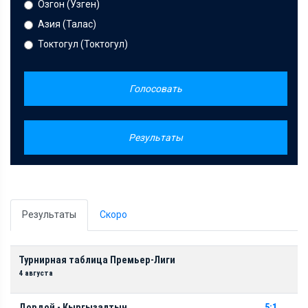
Озгон (Узген)
Азия (Талас)
Токтогул (Токтогул)
Голосовать
Результаты
Результаты
Скоро
Турнирная таблица Премьер-Лиги
4 августа
Дордой - Кыргызалтын
5:1