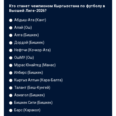
Кто станет чемпионом Кыргызстана по футболу в
Высшей Лиге-2026?
Абдыш-Ата (Кант)
Алай (Ош)
Алга (Бишкек)
Дордой (Бишкек)
Нефтчи (Кочкор-Ата)
ОшМУ (Ош)
Мурас Юнайтед (Манас)
Илбирс (Бишкек)
Кыргыз Алтын (Кара-Балта)
Талант (Беш-Кунгей)
Азиагол (Бишкек)
Бишкек Сити (Бишкек)
Барс (Каракол)