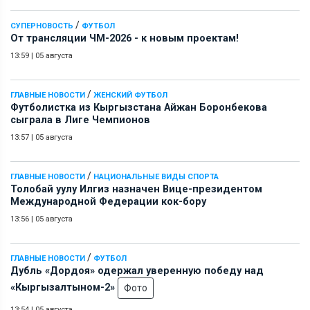
/
СУПЕРНОВОСТЬ
ФУТБОЛ
От трансляции ЧМ-2026 - к новым проектам!
13:59
|
05 августа
/
ГЛАВНЫЕ НОВОСТИ
ЖЕНСКИЙ ФУТБОЛ
Футболистка из Кыргызстана Айжан Боронбекова
сыграла в Лиге Чемпионов
13:57
|
05 августа
/
ГЛАВНЫЕ НОВОСТИ
НАЦИОНАЛЬНЫЕ ВИДЫ СПОРТА
Толобай уулу Илгиз назначен Вице-президентом
Международной Федерации кок-бору
13:56
|
05 августа
/
ГЛАВНЫЕ НОВОСТИ
ФУТБОЛ
Дубль «Дордоя» одержал уверенную победу над
«Кыргызалтыном-2»
Фото
13:54
|
05 августа