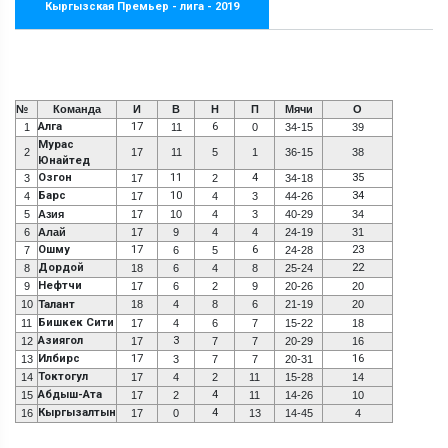
Кыргызская Премьер - лига - 2019
№
Команда
И
В
Н
П
Мячи
О
Алга
17
6
1
11
0
34-15
39
Мурас
2
17
11
5
1
36-15
38
Юнайтед
Озгон
11
4
35
3
17
2
34-18
Барс
10
34
4
17
4
3
44-26
5
Азия
17
10
4
3
40-29
34
6
Алай
17
9
4
4
24-19
31
Ошму
17
6
23
7
6
5
24-28
Дордой
22
8
18
6
4
8
25-24
Нефтчи
9
17
6
2
9
20-26
20
10
Талант
18
4
8
6
21-19
20
Бишкек Сити
11
17
4
6
7
15-22
18
Азиягол
3
12
17
7
7
20-29
16
Илбирс
17
16
13
3
7
7
20-31
Токтогул
14
17
4
2
11
15-28
14
Абдыш-Ата
4
15
17
2
11
14-26
10
Кыргызалтын
4
16
17
0
13
14-45
4