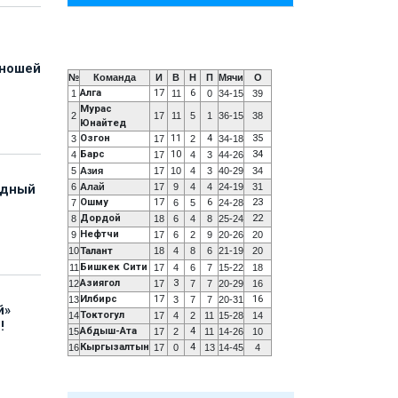
юношей
№
Команда
И
В
Н
П
Мячи
О
Алга
17
6
1
11
0
34-15
39
Мурас
2
17
11
5
1
36-15
38
Юнайтед
Озгон
11
4
35
3
17
2
34-18
Барс
10
34
4
17
4
3
44-26
5
Азия
17
10
4
3
40-29
34
6
Алай
17
9
4
4
24-19
31
адный
Ошму
17
6
23
7
6
5
24-28
Дордой
22
8
18
6
4
8
25-24
Нефтчи
9
17
6
2
9
20-26
20
10
Талант
18
4
8
6
21-19
20
Бишкек Сити
11
17
4
6
7
15-22
18
Азиягол
3
12
17
7
7
20-29
16
Илбирс
17
16
13
3
7
7
20-31
й»
Токтогул
14
17
4
2
11
15-28
14
!
Абдыш-Ата
4
15
17
2
11
14-26
10
Кыргызалтын
4
16
17
0
13
14-45
4