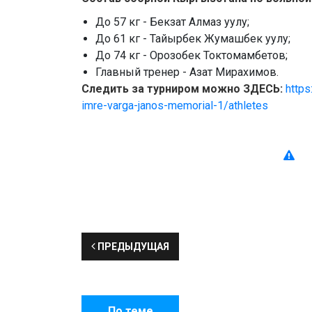
До 57 кг - Бекзат Алмаз уулу;
До 61 кг - Тайырбек Жумашбек уулу;
До 74 кг - Орозобек Токтомамбетов;
Главный тренер - Азат Мирахимов.
Следить за турниром можно ЗДЕСЬ:
https
imre-varga-janos-memorial-1/athletes
ПРЕДЫДУЩАЯ
По теме