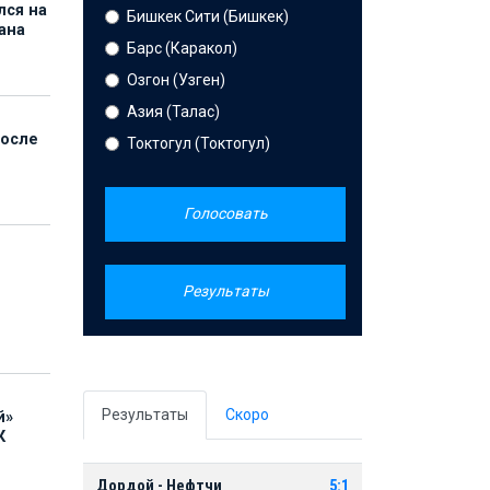
лся на
Бишкек Сити (Бишкек)
ана
Барс (Каракол)
Озгон (Узген)
Азия (Талас)
после
Токтогул (Токтогул)
Голосовать
Результаты
Результаты
Скоро
й»
К
Дордой - Нефтчи
5:1