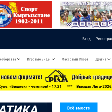
Вход
Регистра
ноборства
Игровые Виды
Массовый Спорт
Другие
! - 17:21
***
Высшая Лига-2026: беспощадный «Дордой»,
Всё вместе