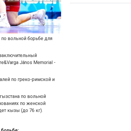
 по вольной борьбе для
и заключительный
re&Varga János Memorial -
алей по греко-римской и
гызстана по вольной
внованиях по женской
ет кызы (до 76 кг).
 борьбе: