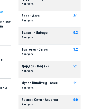
7 августа
ЫЕ
Барс - Алга
2:1
7 августа
пионат
на
Талант - Илбирс
0:2
7 августа
Токтогул - Озгон
3:2
7 августа
 в
Дордой - Нефтчи
5:1
7 августа
Мурас Юнайтед - Азия
1:1
6 августа
рвой
Бишкек Сити - Азиягол
0:0
6 августа