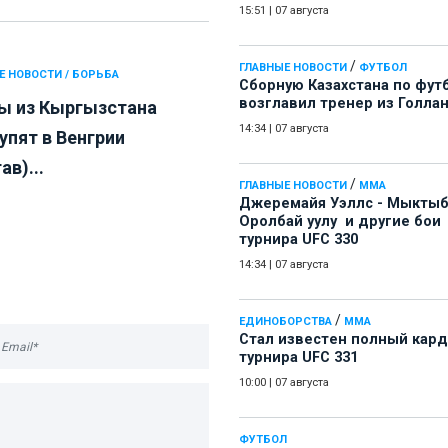
15:51
|
07 августа
/
ГЛАВНЫЕ НОВОСТИ
ФУТБОЛ
Е НОВОСТИ / БОРЬБА
Сборную Казахстана по фут
возглавил тренер из Голла
ы из Кыргызстана
14:34
|
07 августа
упят в Венгрии
ав)...
/
ГЛАВНЫЕ НОВОСТИ
ММА
Джеремайя Уэллс - Мыкты
Оролбай уулу и другие бои
турнира UFC 330
14:34
|
07 августа
/
ЕДИНОБОРСТВА
ММА
Стал известен полный кард
турнира UFC 331
10:00
|
07 августа
ФУТБОЛ