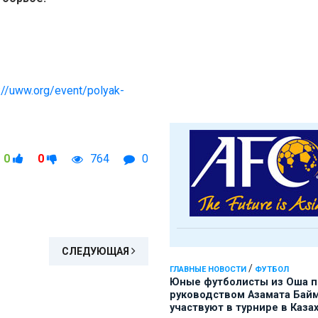
://uww.org/event/polyak-
0
0
764
0
СЛЕДУЮЩАЯ
/
ГЛАВНЫЕ НОВОСТИ
ФУТБОЛ
Юные футболисты из Оша 
руководством Азамата Бай
участвуют в турнире в Каза