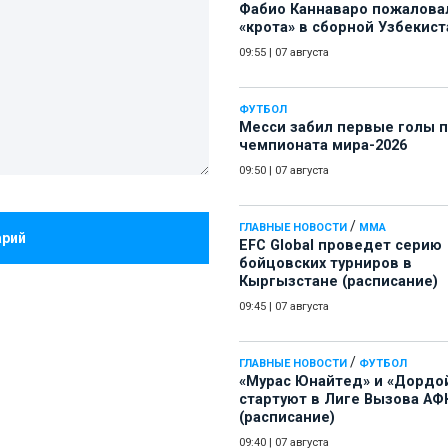
Фабио Каннаваро пожалова
«крота» в сборной Узбекист
09:55
|
07 августа
ФУТБОЛ
Месси забил первые голы 
чемпионата мира-2026
09:50
|
07 августа
/
ГЛАВНЫЕ НОВОСТИ
ММА
арий
EFC Global проведет серию
бойцовских турниров в
Кыргызстане (расписание)
09:45
|
07 августа
/
ГЛАВНЫЕ НОВОСТИ
ФУТБОЛ
«Мурас Юнайтед» и «Дордо
стартуют в Лиге Вызова АФ
(расписание)
09:40
|
07 августа