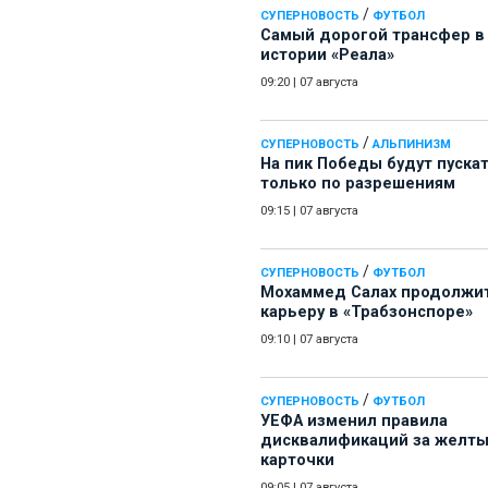
/
СУПЕРНОВОСТЬ
ФУТБОЛ
Самый дорогой трансфер в
истории «Реала»
09:20
|
07 августа
/
СУПЕРНОВОСТЬ
АЛЬПИНИЗМ
На пик Победы будут пуска
только по разрешениям
09:15
|
07 августа
/
СУПЕРНОВОСТЬ
ФУТБОЛ
Мохаммед Салах продолжи
карьеру в «Трабзонспоре»
09:10
|
07 августа
/
СУПЕРНОВОСТЬ
ФУТБОЛ
УЕФА изменил правила
дисквалификаций за желт
карточки
09:05
|
07 августа