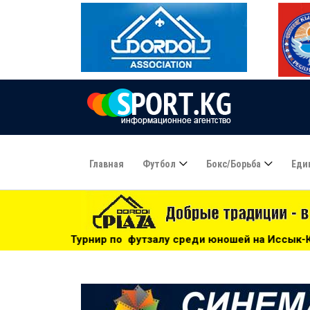
Главная
Футбол
Бокс/борьба
Еди
 футзалу среди юношей на Иссык-Куле: «Бишкек» - чемпион