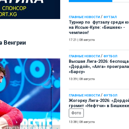
/
ГЛАВНЫЕ НОВОСТИ
ФУТЗАЛ
Турнир по футзалу среди 
на Иссык-Куле: «Бишкек» -
чемпион!
17:21
|
08 августа
в Венгрии
/
ГЛАВНЫЕ НОВОСТИ
ФУТБОЛ
Высшая Лига-2026: беспощ
«Дордой», «Алга» проиграла
«Барсу»
13:39
|
08 августа
/
ГЛАВНЫЕ НОВОСТИ
ФУТБОЛ
Жогорку Лига-2026: «Дордо
громит «Нефтчи» в Бишкеке
Фото
13:38
|
08 августа