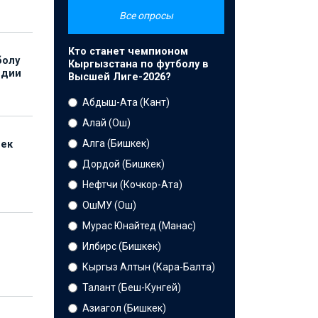
Все опросы
Кто станет чемпионом
болу
Кыргызстана по футболу в
ндии
Высшей Лиге-2026?
Абдыш-Ата (Кант)
Алай (Ош)
Алга (Бишкек)
бек
Дордой (Бишкек)
Нефтчи (Кочкор-Ата)
ОшМУ (Ош)
Мурас Юнайтед (Манас)
Илбирс (Бишкек)
Кыргыз Алтын (Кара-Балта)
Талант (Беш-Кунгей)
Азиагол (Бишкек)