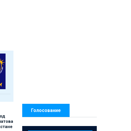
Голосование
под
матова
хстане