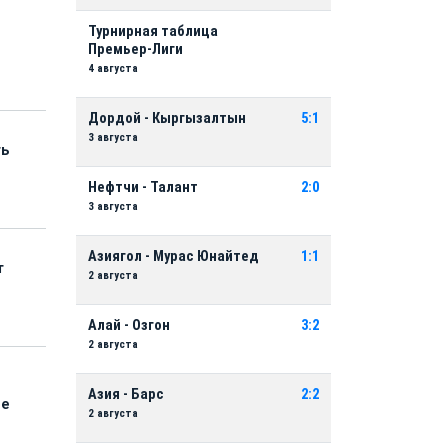
Турнирная таблица
Премьер-Лиги
4 августа
Дордой - Кыргызалтын
5:1
3 августа
ть
Нефтчи - Талант
2:0
3 августа
Азиягол - Мурас Юнайтед
1:1
т
2 августа
Алай - Озгон
3:2
2 августа
Азия - Барс
2:2
ые
2 августа