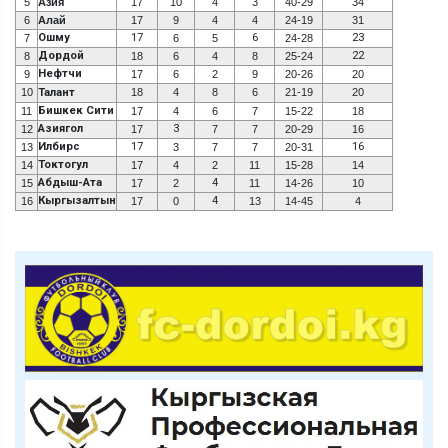
5
Азия
17
10
4
3
40-29
34
6
Алай
17
9
4
4
24-19
31
Ошму
17
6
23
7
6
5
24-28
Дордой
22
8
18
6
4
8
25-24
Нефтчи
9
17
6
2
9
20-26
20
10
Талант
18
4
8
6
21-19
20
Бишкек Сити
11
17
4
6
7
15-22
18
Азиягол
3
12
17
7
7
20-29
16
Илбирс
17
16
13
3
7
7
20-31
Токтогул
14
17
4
2
11
15-28
14
Абдыш-Ата
4
15
17
2
11
14-26
10
Кыргызалтын
4
16
17
0
13
14-45
4