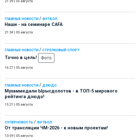
21:39
|
05 августа
/
ГЛАВНЫЕ НОВОСТИ
ФУТБОЛ
Наши - на семинаре СAFA
21:34
|
05 августа
/
ГЛАВНЫЕ НОВОСТИ
СТРЕЛКОВЫЙ СПОРТ
Точно в цель!
Фото
16:27
|
05 августа
/
ГЛАВНЫЕ НОВОСТИ
ДЗЮДО
Мухаммедали Ырысдолотов - в ТОП-5 мирового
рейтинга дзюдо!
15:21
|
05 августа
/
СУПЕРНОВОСТЬ
ФУТБОЛ
От трансляции ЧМ-2026 - к новым проектам!
13:59
|
05 августа