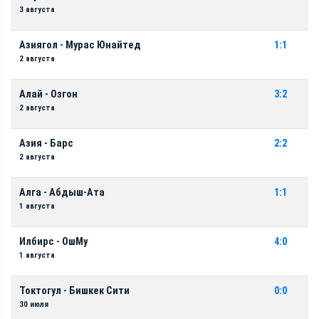
3 августа
Азиягол - Мурас Юнайтед
1:1
2 августа
Алай - Озгон
3:2
2 августа
Азия - Барс
2:2
2 августа
Алга - Абдыш-Ата
1:1
1 августа
Илбирс - ОшМу
4:0
1 августа
Токтогул - Бишкек Сити
0:0
30 июля