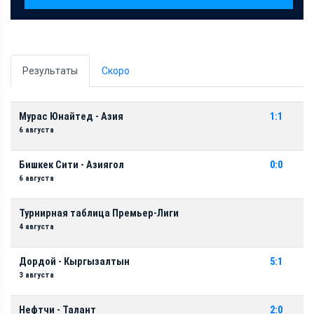
Результаты
Скоро
Мурас Юнайтед - Азия
1:1
6 августа
Бишкек Сити - Азиягол
0:0
6 августа
Турнирная таблица Премьер-Лиги
4 августа
Дордой - Кыргызалтын
5:1
3 августа
Нефтчи - Талант
2:0