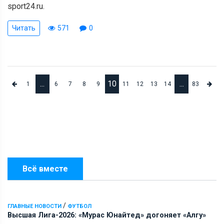
sport24.ru.
Читать
571
0
...
10
...
1
6
7
8
9
11
12
13
14
83
Всё вместе
/
ГЛАВНЫЕ НОВОСТИ
ФУТБОЛ
Высшая Лига-2026: «Мурас Юнайтед» догоняет «Алгу»