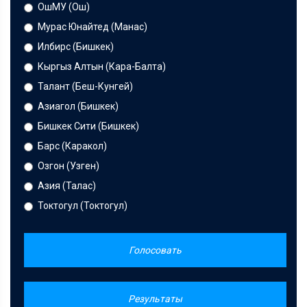
ОшМУ (Ош)
Мурас Юнайтед (Манас)
Илбирс (Бишкек)
Кыргыз Алтын (Кара-Балта)
Талант (Беш-Кунгей)
Азиагол (Бишкек)
Бишкек Сити (Бишкек)
Барс (Каракол)
Озгон (Узген)
Азия (Талас)
Токтогул (Токтогул)
Голосовать
Результаты