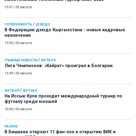
13:51
|
05 августа
/
СУПЕРНОВОСТЬ
ДЗЮДО
В Федерации дзюдо Кыргызстана - новые кадровые
назначения
13:50
|
05 августа
/
ГЛАВНЫЕ НОВОСТИ
ФУТБОЛ
Лига Чемпионов: «Кайрат» проиграл в Болгарии
13:49
|
05 августа
/
ФУТБОЛ
ФУТЗАЛ
На Иссык-Куле проходит международный турнир по
футзалу среди юношей
10:00
|
05 августа
РАЗНОЕ
В Бишкеке откроют 11 фан-зон к открытию ВИК и