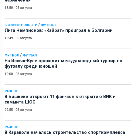
назначения
13:50
|
05 августа
/
ГЛАВНЫЕ НОВОСТИ
ФУТБОЛ
Лига Чемпионов: «Кайрат» проиграл в Болгарии
13:49
|
05 августа
/
ФУТБОЛ
ФУТЗАЛ
На Иссык-Куле проходит международный турнир по
футзалу среди юношей
10:00
|
05 августа
РАЗНОЕ
В Бишкеке откроют 11 фан-зон к открытию ВИК и
саммита ШОС
09:55
|
05 августа
РАЗНОЕ
В Караколе началось строительство спорткомплекса