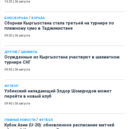
14:25
|
06 августа
/
БОКС/БОРЬБА
БОРЬБА
Сборная Кыргызстана стала третьей на турнире по
пляжному сумо в Таджикистане
09:50
|
06 августа
/
ДРУГИЕ
ШАХМАТЫ
Осужденные из Кыргызстана участвуют в шахматном
турнире СНГ
09:45
|
06 августа
ФУТБОЛ
Узбекский нападающий Элдор Шомуродов может
перейти в новый клуб
09:40
|
06 августа
/
ГЛАВНЫЕ НОВОСТИ
ФУТБОЛ
Кубок Азии (U-20): обновленное расписание матчей