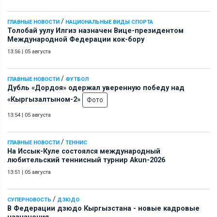
/
ГЛАВНЫЕ НОВОСТИ
НАЦИОНАЛЬНЫЕ ВИДЫ СПОРТА
Толобай уулу Илгиз назначен Вице-президентом
Международной Федерации кок-бору
13:56
|
05 августа
/
ГЛАВНЫЕ НОВОСТИ
ФУТБОЛ
Дубль «Дордоя» одержал уверенную победу над
«Кыргызалтыном-2»
Фото
13:54
|
05 августа
/
ГЛАВНЫЕ НОВОСТИ
ТЕННИС
На Иссык-Куле состоялся международный
любительский теннисный турнир Akun-2026
13:51
|
05 августа
/
СУПЕРНОВОСТЬ
ДЗЮДО
В Федерации дзюдо Кыргызстана - новые кадровые