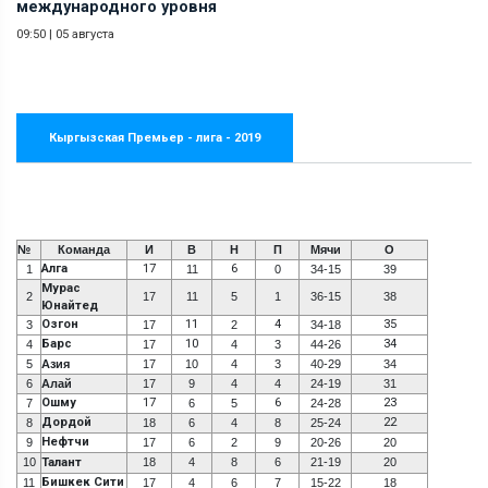
международного уровня
09:50
|
05 августа
Кыргызская Премьер - лига - 2019
№
Команда
И
В
Н
П
Мячи
О
Алга
17
6
1
11
0
34-15
39
Мурас
2
17
11
5
1
36-15
38
Юнайтед
Озгон
11
4
35
3
17
2
34-18
Барс
10
34
4
17
4
3
44-26
5
Азия
17
10
4
3
40-29
34
6
Алай
17
9
4
4
24-19
31
Ошму
17
6
23
7
6
5
24-28
Дордой
22
8
18
6
4
8
25-24
Нефтчи
9
17
6
2
9
20-26
20
10
Талант
18
4
8
6
21-19
20
Бишкек Сити
11
17
4
6
7
15-22
18