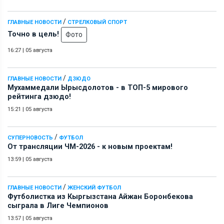
/
ГЛАВНЫЕ НОВОСТИ
СТРЕЛКОВЫЙ СПОРТ
Точно в цель!
Фото
16:27
|
05 августа
/
ГЛАВНЫЕ НОВОСТИ
ДЗЮДО
Мухаммедали Ырысдолотов - в ТОП-5 мирового
рейтинга дзюдо!
15:21
|
05 августа
/
СУПЕРНОВОСТЬ
ФУТБОЛ
От трансляции ЧМ-2026 - к новым проектам!
13:59
|
05 августа
/
ГЛАВНЫЕ НОВОСТИ
ЖЕНСКИЙ ФУТБОЛ
Футболистка из Кыргызстана Айжан Боронбекова
сыграла в Лиге Чемпионов
13:57
|
05 августа