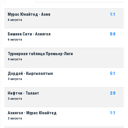
Мурас Юнайтед - Азия
1:1
6 августа
Бишкек Сити - Азиягол
0:0
6 августа
Турнирная таблица Премьер-Лиги
4 августа
Дордой - Кыргызалтын
5:1
3 августа
Нефтчи - Талант
2:0
3 августа
Азиягол - Мурас Юнайтед
1:1
2 августа