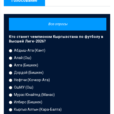
Голосование
Все опросы
Кто станет чемпионом Кыргызстана по футболу в
Высшей Лиге-2026?
Абдыш-Ата (Кант)
Алай (Ош)
Алга (Бишкек)
Дордой (Бишкек)
Нефтчи (Кочкор-Ата)
ОшМУ (Ош)
Мурас Юнайтед (Манас)
Илбирс (Бишкек)
Кыргыз Алтын (Кара-Балта)