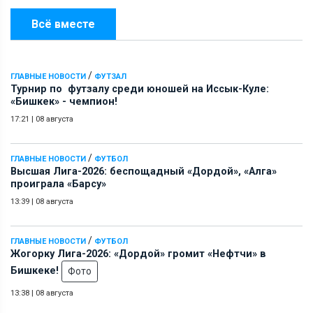
Всё вместе
/
ГЛАВНЫЕ НОВОСТИ
ФУТЗАЛ
Турнир по футзалу среди юношей на Иссык-Куле:
«Бишкек» - чемпион!
17:21
|
08 августа
/
ГЛАВНЫЕ НОВОСТИ
ФУТБОЛ
Высшая Лига-2026: беспощадный «Дордой», «Алга»
проиграла «Барсу»
13:39
|
08 августа
/
ГЛАВНЫЕ НОВОСТИ
ФУТБОЛ
Жогорку Лига-2026: «Дордой» громит «Нефтчи» в
Бишкеке!
Фото
13:38
|
08 августа