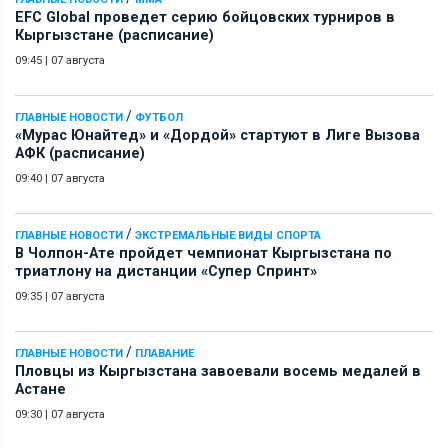
EFC Global проведет серию бойцовских турниров в
Кыргызстане (расписание)
09:45
|
07 августа
/
ГЛАВНЫЕ НОВОСТИ
ФУТБОЛ
«Мурас Юнайтед» и «Дордой» стартуют в Лиге Вызова
АФК (расписание)
09:40
|
07 августа
/
ГЛАВНЫЕ НОВОСТИ
ЭКСТРЕМАЛЬНЫЕ ВИДЫ СПОРТА
В Чолпон-Ате пройдет чемпионат Кыргызстана по
триатлону на дистанции «Супер Спринт»
09:35
|
07 августа
/
ГЛАВНЫЕ НОВОСТИ
ПЛАВАНИЕ
Пловцы из Кыргызстана завоевали восемь медалей в
Астане
09:30
|
07 августа