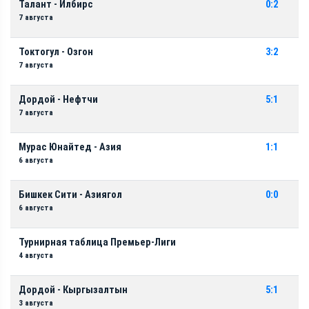
Талант - Илбирс
0:2
7 августа
Токтогул - Озгон
3:2
7 августа
Дордой - Нефтчи
5:1
7 августа
Мурас Юнайтед - Азия
1:1
6 августа
Бишкек Сити - Азиягол
0:0
6 августа
Турнирная таблица Премьер-Лиги
4 августа
Дордой - Кыргызалтын
5:1
3 августа