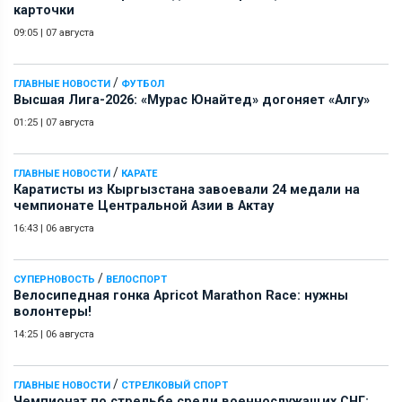
карточки
09:05
|
07 августа
/
ГЛАВНЫЕ НОВОСТИ
ФУТБОЛ
Высшая Лига-2026: «Мурас Юнайтед» догоняет «Алгу»
01:25
|
07 августа
/
ГЛАВНЫЕ НОВОСТИ
КАРАТЕ
Каратисты из Кыргызстана завоевали 24 медали на
чемпионате Центральной Азии в Актау
16:43
|
06 августа
/
СУПЕРНОВОСТЬ
ВЕЛОСПОРТ
Велосипедная гонка Apricot Marathon Race: нужны
волонтеры!
14:25
|
06 августа
/
ГЛАВНЫЕ НОВОСТИ
СТРЕЛКОВЫЙ СПОРТ
Чемпионат по стрельбе среди военнослужащих СНГ: