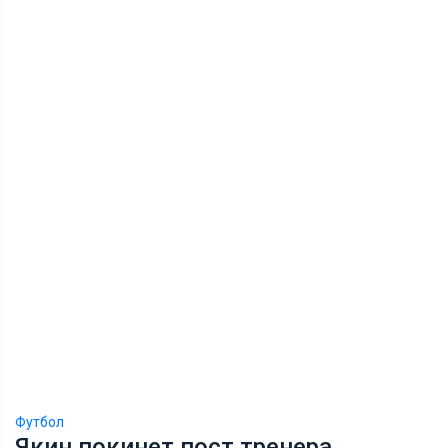
Футбол
Якин покинет пост тренера