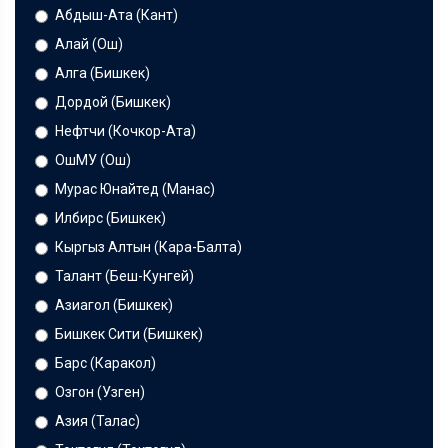
Абдыш-Ата (Кант)
Алай (Ош)
Алга (Бишкек)
Дордой (Бишкек)
Нефтчи (Кочкор-Ата)
ОшМУ (Ош)
Мурас Юнайтед (Манас)
Илбирс (Бишкек)
Кыргыз Алтын (Кара-Балта)
Талант (Беш-Кунгей)
Азиагол (Бишкек)
Бишкек Сити (Бишкек)
Барс (Каракол)
Озгон (Узген)
Азия (Талас)