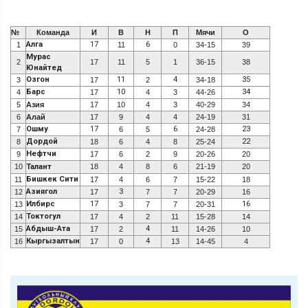
№
Команда
И
В
Н
П
Мячи
О
Алга
17
6
1
11
0
34-15
39
Мурас
2
17
11
5
1
36-15
38
Юнайтед
Озгон
11
4
35
3
17
2
34-18
Барс
10
34
4
17
4
3
44-26
5
Азия
17
10
4
3
40-29
34
6
Алай
17
9
4
4
24-19
31
Ошму
17
6
23
7
6
5
24-28
Дордой
22
8
18
6
4
8
25-24
Нефтчи
9
17
6
2
9
20-26
20
10
Талант
18
4
8
6
21-19
20
Бишкек Сити
11
17
4
6
7
15-22
18
Азиягол
3
12
17
7
7
20-29
16
Илбирс
17
16
13
3
7
7
20-31
Токтогул
14
17
4
2
11
15-28
14
Абдыш-Ата
4
15
17
2
11
14-26
10
Кыргызалтын
4
16
17
0
13
14-45
4