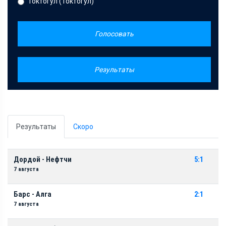
Токтогул (Токтогул)
Голосовать
Результаты
Результаты
Скоро
Дордой - Нефтчи
5:1
7 августа
Барс - Алга
2:1
7 августа