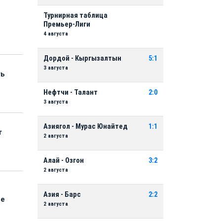
Турнирная таблица
Премьер-Лиги
4 августа
Дордой - Кыргызалтын
5:1
3 августа
ть
Нефтчи - Талант
2:0
3 августа
Азиягол - Мурас Юнайтед
1:1
т
2 августа
Алай - Озгон
3:2
2 августа
Азия - Барс
2:2
ые
2 августа