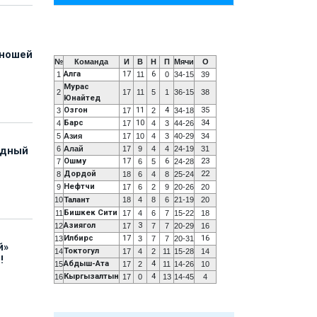
юношей
№
Команда
И
В
Н
П
Мячи
О
Алга
17
6
1
11
0
34-15
39
Мурас
2
17
11
5
1
36-15
38
Юнайтед
Озгон
11
4
35
3
17
2
34-18
Барс
10
34
4
17
4
3
44-26
5
Азия
17
10
4
3
40-29
34
6
Алай
17
9
4
4
24-19
31
адный
Ошму
17
6
23
7
6
5
24-28
Дордой
22
8
18
6
4
8
25-24
Нефтчи
9
17
6
2
9
20-26
20
10
Талант
18
4
8
6
21-19
20
Бишкек Сити
11
17
4
6
7
15-22
18
Азиягол
3
12
17
7
7
20-29
16
Илбирс
17
16
13
3
7
7
20-31
й»
Токтогул
14
17
4
2
11
15-28
14
!
Абдыш-Ата
4
15
17
2
11
14-26
10
Кыргызалтын
4
16
17
0
13
14-45
4