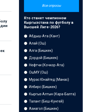
Все опросы
Кто станет чемпионом
болу
Кыргызстана по футболу в
ндии
Высшей Лиге-2026?
Абдыш-Ата (Кант)
Алай (Ош)
Алга (Бишкек)
бек
Дордой (Бишкек)
Нефтчи (Кочкор-Ата)
ОшМУ (Ош)
Мурас Юнайтед (Манас)
Илбирс (Бишкек)
Кыргыз Алтын (Кара-Балта)
Талант (Беш-Кунгей)
Азиагол (Бишкек)