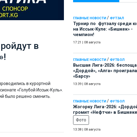
/
ГЛАВНЫЕ НОВОСТИ
ФУТЗАЛ
Турнир по футзалу среди 
на Иссык-Куле: «Бишкек» -
чемпион!
пройдут в
17:21
|
08 августа
»!
/
ГЛАВНЫЕ НОВОСТИ
ФУТБОЛ
Высшая Лига-2026: беспощ
«Дордой», «Алга» проиграла
«Барсу»
проводились в курортной
13:39
|
08 августа
нсионате «Голубой Иссык-Куль».
ий было решено сменить.
/
ГЛАВНЫЕ НОВОСТИ
ФУТБОЛ
Жогорку Лига-2026: «Дордо
громит «Нефтчи» в Бишкеке
Фото
13:38
|
08 августа