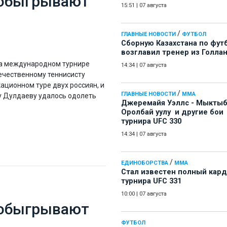
 обыгрывают
15:51
|
07 августа
/
ГЛАВНЫЕ НОВОСТИ
ФУТБОЛ
Сборную Казахстана по фут
возглавил тренер из Голла
 на международном турнире
14:34
|
07 августа
течественному теннисисту
ационном туре двух россиян, и
/
ГЛАВНЫЕ НОВОСТИ
ММА
ру Дулдаеву удалось одолеть
Джеремайя Уэллс - Мыкты
Оролбай уулу и другие бои
турнира UFC 330
14:34
|
07 августа
/
ЕДИНОБОРСТВА
ММА
Стал известен полный кард
турнира UFC 331
10:00
|
07 августа
 обыгрывают
ФУТБОЛ