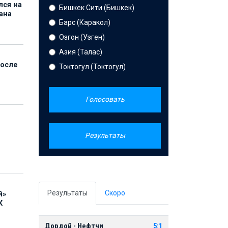
лся на
Бишкек Сити (Бишкек)
ана
Барс (Каракол)
Озгон (Узген)
Азия (Талас)
после
Токтогул (Токтогул)
Голосовать
Результаты
Результаты
Скоро
й»
К
Дордой - Нефтчи
5:1