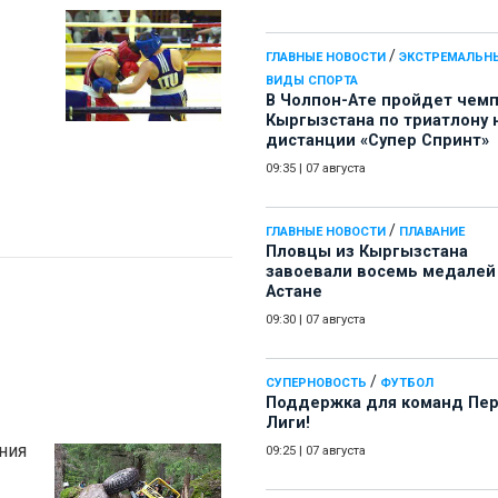
/
ГЛАВНЫЕ НОВОСТИ
ЭКСТРЕМАЛЬН
ВИДЫ СПОРТА
В Чолпон-Ате пройдет чем
Кыргызстана по триатлону 
дистанции «Супер Спринт»
09:35
|
07 августа
/
ГЛАВНЫЕ НОВОСТИ
ПЛАВАНИЕ
Пловцы из Кыргызстана
завоевали восемь медалей
Астане
09:30
|
07 августа
/
СУПЕРНОВОСТЬ
ФУТБОЛ
Поддержка для команд Пе
Лиги!
ния
09:25
|
07 августа