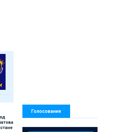
Голосование
под
матова
хстане