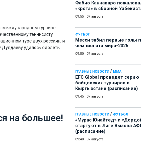
Фабио Каннаваро пожалова
«крота» в сборной Узбекист
09:55
|
07 августа
 на международном турнире
течественному теннисисту
ФУТБОЛ
Месси забил первые голы 
ационном туре двух россиян, и
чемпионата мира-2026
ру Дулдаеву удалось одолеть
09:50
|
07 августа
/
ГЛАВНЫЕ НОВОСТИ
ММА
EFC Global проведет серию
бойцовских турниров в
Кыргызстане (расписание)
09:45
|
07 августа
/
ся на большее!
ГЛАВНЫЕ НОВОСТИ
ФУТБОЛ
«Мурас Юнайтед» и «Дордо
стартуют в Лиге Вызова АФ
(расписание)
09:40
|
07 августа