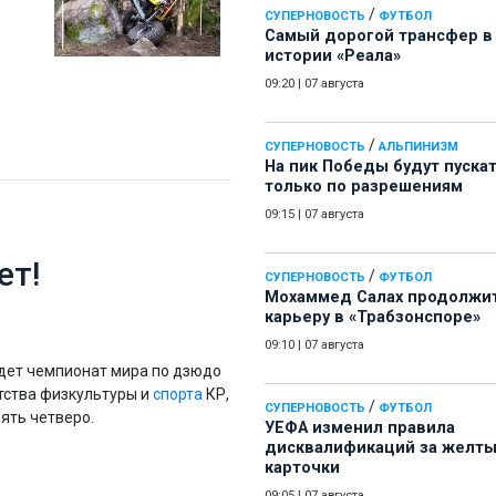
/
СУПЕРНОВОСТЬ
ФУТБОЛ
Самый дорогой трансфер в
истории «Реала»
09:20
|
07 августа
/
СУПЕРНОВОСТЬ
АЛЬПИНИЗМ
На пик Победы будут пуска
только по разрешениям
09:15
|
07 августа
ет!
/
СУПЕРНОВОСТЬ
ФУТБОЛ
Мохаммед Салах продолжи
карьеру в «Трабзонспоре»
09:10
|
07 августа
йдет чемпионат мира по дзюдо
тства физкультуры и
спорта
КР,
/
СУПЕРНОВОСТЬ
ФУТБОЛ
ять четверо.
УЕФА изменил правила
дисквалификаций за желт
карточки
09:05
|
07 августа