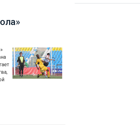
Кола»
а»
ана
гает
ва,
ой