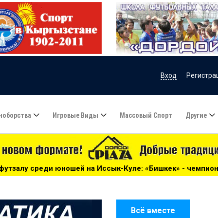
Вход
Регистра
ноборства
Игровые Виды
Массовый Спорт
Другие
а Иссык-Куле: «Бишкек» - чемпион! - 17:21
***
Высшая 
Всё вместе