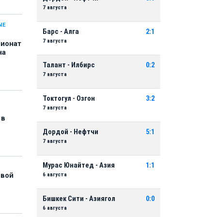
7 августа
ЫЕ
Барс - Алга
2:1
7 августа
пионат
на
Талант - Илбирс
0:2
7 августа
Токтогул - Озгон
3:2
7 августа
 в
Дордой - Нефтчи
5:1
7 августа
Мурас Юнайтед - Азия
1:1
6 августа
рвой
Бишкек Сити - Азиягол
0:0
6 августа