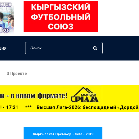
ция
О Проекте
Лига-2026: беспощадный «Дордой», «Алга» проиграла «Бар
Кыргызская Премьер - лига - 2019