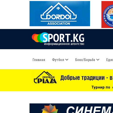
Главная
Футбол
Бокс/борьба
Еди
Турнир по футзалу среди юношей н