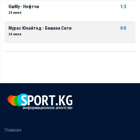
ОшМу - Нефтчи
1:3
24 июля
Мурас Юнайтед - Бишкек Сити
0:0
24 июля
Главная