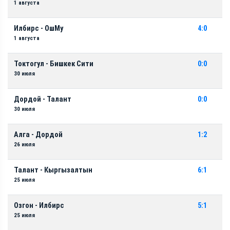
1 августа
Илбирс - ОшМу
4:0
1 августа
Токтогул - Бишкек Сити
0:0
30 июля
Дордой - Талант
0:0
30 июля
Алга - Дордой
1:2
26 июля
Талант - Кыргызалтын
6:1
25 июля
Озгон - Илбирс
5:1
25 июля