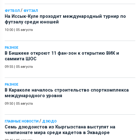
/
ФУТБОЛ
ФУТЗАЛ
На Иссык-Куле проходит международный турнир по
футзалу среди юношей
10:00
|
05 августа
РАЗНОЕ
В Бишкеке откроют 11 фан-зон к открытию ВИК и
саммита ШОС
09:55
|
05 августа
РАЗНОЕ
В Караколе началось строительство спорткомплекса
международного уровня
09:50
|
05 августа
/
ГЛАВНЫЕ НОВОСТИ
ДЗЮДО
Семь дзюдоистов из Кыргызстана выступят на
чемпионате мира среди кадетов в Эквадоре