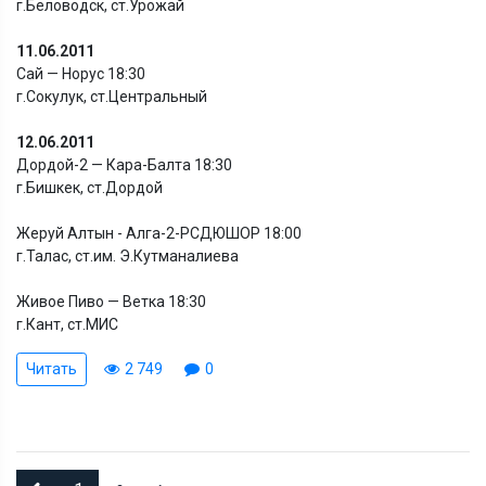
г.Беловодск, ст.Урожай
11.06.2011
Сай — Норус 18:30
г.Сокулук, ст.Центральный
12.06.2011
Дордой-2 — Кара-Балта 18:30
г.Бишкек, ст.Дордой
Жеруй Алтын - Алга-2-РСДЮШОР 18:00
г.Талас, ст.им. Э.Кутманалиева
Живое Пиво — Ветка 18:30
г.Кант, ст.МИС
Читать
2 749
0