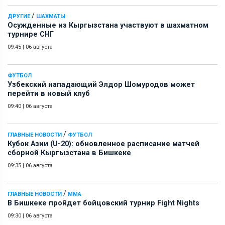
/
ДРУГИЕ
ШАХМАТЫ
Осужденные из Кыргызстана участвуют в шахматном
турнире СНГ
09:45
|
06 августа
ФУТБОЛ
Узбекский нападающий Элдор Шомуродов может
перейти в новый клуб
09:40
|
06 августа
/
ГЛАВНЫЕ НОВОСТИ
ФУТБОЛ
Кубок Азии (U-20): обновленное расписание матчей
сборной Кыргызстана в Бишкеке
09:35
|
06 августа
/
ГЛАВНЫЕ НОВОСТИ
ММА
В Бишкеке пройдет бойцовский турнир Fight Nights
09:30
|
06 августа