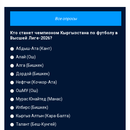
Все опросы
Кто станет чемпионом Кыргызстана по футболу в
Высшей Лиге-2026?
Абдыш-Ата (Кант)
Алай (Ош)
Алга (Бишкек)
Дордой (Бишкек)
Нефтчи (Кочкор-Ата)
ОшМУ (Ош)
Мурас Юнайтед (Манас)
Илбирс (Бишкек)
Кыргыз Алтын (Кара-Балта)
Талант (Беш-Кунгей)