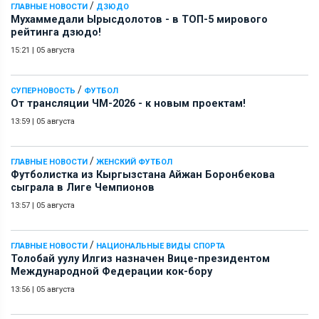
/
ГЛАВНЫЕ НОВОСТИ
ДЗЮДО
Мухаммедали Ырысдолотов - в ТОП-5 мирового
рейтинга дзюдо!
15:21
|
05 августа
/
СУПЕРНОВОСТЬ
ФУТБОЛ
От трансляции ЧМ-2026 - к новым проектам!
13:59
|
05 августа
/
ГЛАВНЫЕ НОВОСТИ
ЖЕНСКИЙ ФУТБОЛ
Футболистка из Кыргызстана Айжан Боронбекова
сыграла в Лиге Чемпионов
13:57
|
05 августа
/
ГЛАВНЫЕ НОВОСТИ
НАЦИОНАЛЬНЫЕ ВИДЫ СПОРТА
Толобай уулу Илгиз назначен Вице-президентом
Международной Федерации кок-бору
13:56
|
05 августа