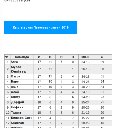
09:45
|
05 августа
Кыргызская Премьер - лига - 2019
№
Команда
И
В
Н
П
Мячи
О
Алга
17
6
1
11
0
34-15
39
Мурас
2
17
11
5
1
36-15
38
Юнайтед
Озгон
11
4
35
3
17
2
34-18
Барс
10
34
4
17
4
3
44-26
5
Азия
17
10
4
3
40-29
34
6
Алай
17
9
4
4
24-19
31
Ошму
17
6
23
7
6
5
24-28
Дордой
22
8
18
6
4
8
25-24
Нефтчи
9
17
6
2
9
20-26
20
10
Талант
18
4
8
6
21-19
20
Бишкек Сити
11
17
4
6
7
15-22
18
Азиягол
3
12
17
7
7
20-29
16