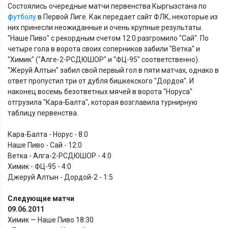
Состоялись очередные матчи первенства Кыргызстана по
футболу
в Первой Лиге. Как передает сайт ФЛК, некоторые из
них принесли неожиданные и очень крупные результаты.
"Наше Пиво" с рекордным счетом 12:0 разгромило "Сай". По
четыре гола в ворота своих соперников забили "Ветка" и
"Химик" ("Алге-2-РСДЮШОР" и "ФЦ-95" соответственно).
"Жеруй Алтын" забил свой первый гол в пяти матчах, однако в
ответ пропустил три от дубля бишкекского "Дордоя". И
наконец восемь безответных мячей в ворота "Норуса"
отгрузила "Кара-Балта", которая возглавила турнирную
таблицу первенства.
Кара-Балта - Норус - 8:0
Наше Пиво - Сай - 12:0
Ветка - Алга-2-РСДЮШОР - 4:0
Химик - ФЦ-95 - 4:0
Джеруй Алтын - Дордой-2 - 1:5
Следующие матчи
09.06.2011
Химик — Наше Пиво 18:30