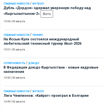
/
ГЛАВНЫЕ НОВОСТИ
ФУТБОЛ
Дубль «Дордоя» одержал уверенную победу над
«Кыргызалтыном-2»
Фото
13:54
|
05 августа
/
ГЛАВНЫЕ НОВОСТИ
ТЕННИС
На Иссык-Куле состоялся международный
любительский теннисный турнир Akun-2026
13:51
|
05 августа
/
СУПЕРНОВОСТЬ
ДЗЮДО
В Федерации дзюдо Кыргызстана - новые кадровые
назначения
13:50
|
05 августа
/
ГЛАВНЫЕ НОВОСТИ
ФУТБОЛ
Лига Чемпионов: «Кайрат» проиграл в Болгарии
13:49
|
05 августа