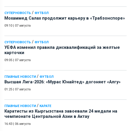
/
СУПЕРНОВОСТЬ
ФУТБОЛ
Мохаммед Салах продолжит карьеру в «Трабзонспоре»
09:10
|
07 августа
/
СУПЕРНОВОСТЬ
ФУТБОЛ
УЕФА изменил правила дисквалификаций за желтые
карточки
09:05
|
07 августа
/
ГЛАВНЫЕ НОВОСТИ
ФУТБОЛ
Высшая Лига-2026: «Мурас Юнайтед» догоняет «Алгу»
01:25
|
07 августа
/
ГЛАВНЫЕ НОВОСТИ
КАРАТЕ
Каратисты из Кыргызстана завоевали 24 медали на
чемпионате Центральной Азии в Актау
16:43
|
06 августа