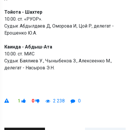
Тойота - Шахтер
10.00. ст. «РУОР».
Судьи: Абдылдаев Д, Оморова И, Цой Р, делегат -
Ерошенко Ю.А.
Каинда - Абдыш-Ата
10.00. ст. МИС
Судьи: Баялиев У., Чыныбеков З., Алексеенко М.,
делегат - Насыров Э.Н.
1
0
2 238
0