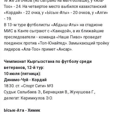
те же 28 очков (но сыграно на матч больше), у «Ала-
Тоо» - 24. На четвертое место выбился казахстанский
«Кордай» - 22 очка, у «Ысык-Аты» - 20 очков, у «Алги»
- 19.
В 13-м туре футболисты «Абдыш-Аты» на стадионе
МИС в Канте сыграют с «Каиндой», а их ближайшие
преследователи - команда «Наше Пиво» проведет
поединок против «Топ-Юнайтед». Замыкающий тройку
лидеров «Ала-Тоо» примет «Ансар».
Чемпионат Кыргызстана по футболу среди
ветеранов, 12-й тур:
10 июля (пятница):
Динамо-Чуй - Кордай
18.30. ст. «Спорт Сити» №3
Судьи: Салыбаев Э., Бернацкая В., Жунушова Г.,
делегат: Керимкулов Э.О.
Ысык-Ата - Химик