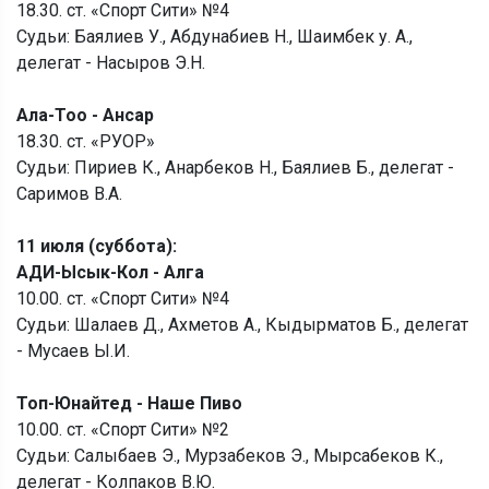
18.30. ст. «Спорт Сити» №4
Судьи: Баялиев У., Абдунабиев Н., Шаимбек у. А.,
делегат - Насыров Э.Н.
Ала-Тоо - Ансар
18.30. ст. «РУОР»
Судьи: Пириев К., Анарбеков Н., Баялиев Б., делегат -
Саримов В.А.
11 июля (суббота):
АДИ-Ысык-Кол - Алга
10.00. ст. «Спорт Сити» №4
Судьи: Шалаев Д., Ахметов А., Кыдырматов Б., делегат
- Мусаев Ы.И.
Топ-Юнайтед - Наше Пиво
10.00. ст. «Спорт Сити» №2
Судьи: Салыбаев Э., Мурзабеков Э., Мырсабеков К.,
делегат - Колпаков В.Ю.