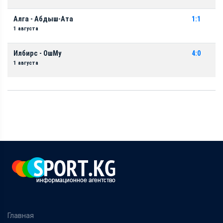
Алга - Абдыш-Ата
1:1
1 августа
Илбирс - ОшМу
4:0
1 августа
Главная