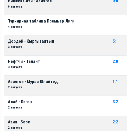
Бишкек Сити - Азиягол
0:0
6 августа
Турнирная таблица Премьер-Лиги
4 августа
Дордой - Кыргызалтын
5:1
3 августа
Нефтчи - Талант
2:0
3 августа
Азиягол - Мурас Юнайтед
1:1
2 августа
Алай - Озгон
3:2
2 августа
Азия - Барс
2:2
2 августа