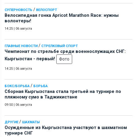
/
СУПЕРНОВОСТЬ
ВЕЛОСПОРТ
Велосипедная гонка Apricot Marathon Race: нужны
волонтеры!
14:25
|
06 августа
/
ГЛАВНЫЕ НОВОСТИ
СТРЕЛКОВЫЙ СПОРТ
Чемпионат по стрельбе среди военнослужащих СНГ:
Кыргызстан - первый!
Фото
14:25
|
06 августа
/
БОКС/БОРЬБА
БОРЬБА
Сборная Кыргызстана стала третьей на турнире по
пляжному сумо в Таджикистане
09:50
|
06 августа
/
ДРУГИЕ
ШАХМАТЫ
Осужденные из Кыргызстана участвуют в шахматном
турнире СНГ