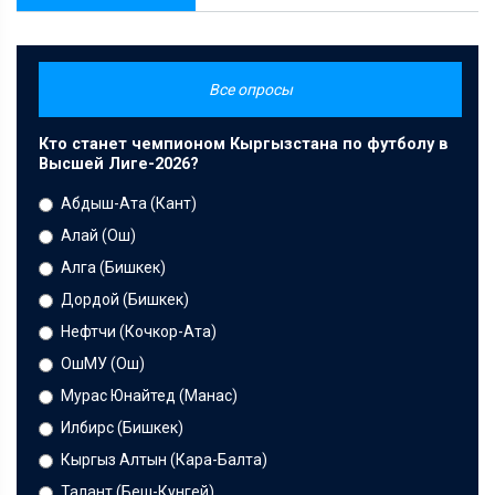
Все опросы
Кто станет чемпионом Кыргызстана по футболу в
Высшей Лиге-2026?
Абдыш-Ата (Кант)
Алай (Ош)
Алга (Бишкек)
Дордой (Бишкек)
Нефтчи (Кочкор-Ата)
ОшМУ (Ош)
Мурас Юнайтед (Манас)
Илбирс (Бишкек)
Кыргыз Алтын (Кара-Балта)
Талант (Беш-Кунгей)