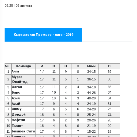
09:25
|
06 августа
Кыргызская Премьер - лига - 2019
№
Команда
И
В
Н
П
Мячи
О
Алга
17
6
1
11
0
34-15
39
Мурас
2
17
11
5
1
36-15
38
Юнайтед
Озгон
11
4
35
3
17
2
34-18
Барс
10
34
4
17
4
3
44-26
5
Азия
17
10
4
3
40-29
34
6
Алай
17
9
4
4
24-19
31
Ошму
17
6
23
7
6
5
24-28
Дордой
22
8
18
6
4
8
25-24
Нефтчи
9
17
6
2
9
20-26
20
10
Талант
18
4
8
6
21-19
20
Бишкек Сити
11
17
4
6
7
15-22
18
Азиягол
3
12
17
7
7
20-29
16