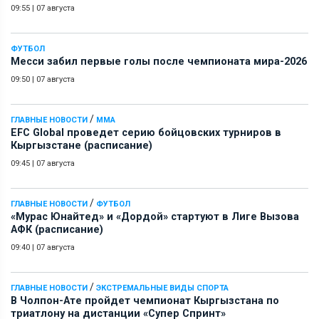
09:55
|
07 августа
ФУТБОЛ
Месси забил первые голы после чемпионата мира-2026
09:50
|
07 августа
/
ГЛАВНЫЕ НОВОСТИ
ММА
EFC Global проведет серию бойцовских турниров в
Кыргызстане (расписание)
09:45
|
07 августа
/
ГЛАВНЫЕ НОВОСТИ
ФУТБОЛ
«Мурас Юнайтед» и «Дордой» стартуют в Лиге Вызова
АФК (расписание)
09:40
|
07 августа
/
ГЛАВНЫЕ НОВОСТИ
ЭКСТРЕМАЛЬНЫЕ ВИДЫ СПОРТА
В Чолпон-Ате пройдет чемпионат Кыргызстана по
триатлону на дистанции «Супер Спринт»