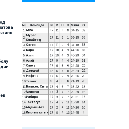
под
№
Команда
И
В
Н
П
Мячи
О
матова
Алга
17
6
1
11
0
34-15
39
хстане
Мурас
2
17
11
5
1
36-15
38
Юнайтед
Озгон
11
4
35
3
17
2
34-18
Барс
10
34
4
17
4
3
44-26
5
Азия
17
10
4
3
40-29
34
6
Алай
17
9
4
4
24-19
31
болу
Ошму
17
6
23
7
6
5
24-28
ндии
Дордой
22
8
18
6
4
8
25-24
Нефтчи
9
17
6
2
9
20-26
20
10
Талант
18
4
8
6
21-19
20
Бишкек Сити
11
17
4
6
7
15-22
18
Азиягол
3
12
17
7
7
20-29
16
бек
Илбирс
17
16
13
3
7
7
20-31
Токтогул
14
17
4
2
11
15-28
14
Абдыш-Ата
4
15
17
2
11
14-26
10
Кыргызалтын
4
16
17
0
13
14-45
4