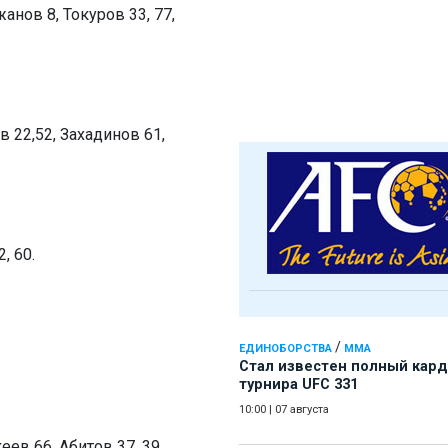
нов 8, Токуров 33, 77,
в 22,52, Захадинов 61,
, 60.
/
ЕДИНОБОРСТВА
ММА
Стал известен полный кард
турнира UFC 331
10:00
|
07 августа
еев 66, Абитов 37, 39,