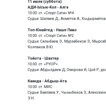
11 июля (суббота):
АДИ-Ысык-Кол - Алга
10.00. ст. «Спорт Сити» №4
Судьи: Шалаев Д., Ахметов А., Кыдырматов 
Топ-Юнайтед - Наше Пиво
10.00. ст. «Спорт Сити» №2
Судьи: Салыбаев Э., Мурзабеков Э., Мырсабе
Колпаков В.Ю.
Тойота - Шахтер
10.00. ст. «РУОР».
Судьи: Абдылдаев Д, Оморова И, Цой Р, де
Каинда - Абдыш-Ата
10.00. ст. МИС
Судьи: Баялиев У., Чыныбеков З., Алексеен
Э.Н.