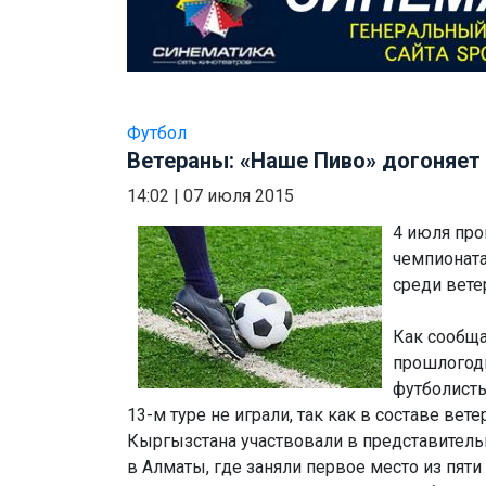
Футбол
Ветераны: «Наше Пиво» догоняет
14:02
|
07 июля 2015
4 июля про
чемпионат
среди вете
Как сообща
прошлогодн
футболисты
13-м туре не играли, так как в составе вет
Кыргызстана участвовали в представительн
в Алматы, где заняли первое место из пяти