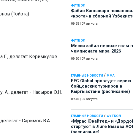
ФУТБОЛ
Фабио Каннаваро пожалова
нов (Тойота)
«крота» в сборной Узбекист
09:55
|
07 августа
ФУТБОЛ
Месси забил первые голы 
чемпионата мира-2026
а Г., делегат: Керимкулов
09:50
|
07 августа
/
ГЛАВНЫЕ НОВОСТИ
ММА
EFC Global проведет серию
бойцовских турниров в
Кыргызстане (расписание)
. А., делегат - Насыров Э.Н.
09:45
|
07 августа
/
ГЛАВНЫЕ НОВОСТИ
ФУТБОЛ
 делегат - Саримов В.А.
«Мурас Юнайтед» и «Дордо
стартуют в Лиге Вызова АФ
(расписание)