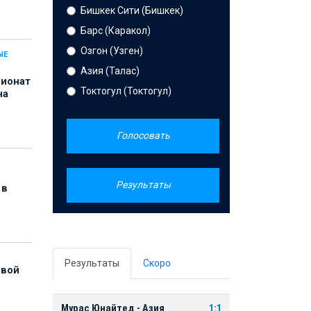
Бишкек Сити (Бишкек)
Барс (Каракол)
Озгон (Узген)
ЫЕ
Азия (Талас)
пионат
Токтогул (Токтогул)
на
Голосовать
Результаты
 в
Результаты
Скоро
рвой
Мурас Юнайтед - Азия
1:1