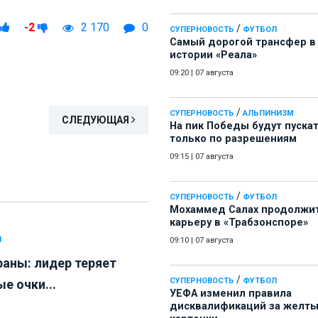
-2
2 170
0
/
СУПЕРНОВОСТЬ
ФУТБОЛ
Самый дорогой трансфер в
истории «Реала»
09:20
|
07 августа
/
СУПЕРНОВОСТЬ
АЛЬПИНИЗМ
СЛЕДУЮЩАЯ
На пик Победы будут пуска
только по разрешениям
09:15
|
07 августа
/
СУПЕРНОВОСТЬ
ФУТБОЛ
Мохаммед Салах продолжи
карьеру в «Трабзонспоре»
Л
09:10
|
07 августа
раны: лидер теряет
/
СУПЕРНОВОСТЬ
ФУТБОЛ
е очки...
УЕФА изменил правила
дисквалификаций за желт