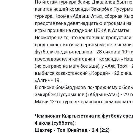
По итогам турнира Закир Джалилов был пр
капитан нашей команды Закирбек Пусурма
турнира. Кроме «Абдыш-Аты», сборная Кы
представлена девятнадцатью игроками из 
игры прошли на стадионе ЦСКА в Алматы.
Несмотря на то, что кантовчане пропустили
продолжает идти на первом месте в чемпи
футболу среди ветеранов - 28 очков в 10-т
преследователя кантовчан - команды «Наше
(но сыграно на матч больше), у «Ала-Тоо» - 
выбился казахстанский «Кордай» - 22 очка,
«Алги» - 19.
В списке бомбардиров по-прежнему с бол
Закирбек Пусурманов («Абдыш-Ата») - 29 г
Матчи 13-го тура ветеранского чемпионата 
Чемпионат Кыргызстана по футболу среди
4 июля (суббота):
Шахтер - Топ Юнайтед - 2:4 (2:2)