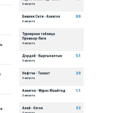
6 августа
Бишкек Сити - Азиягол
0:0
6 августа
Турнирная таблица
Премьер-Лиги
4 августа
ть
Дордой - Кыргызалтын
5:1
3 августа
Нефтчи - Талант
2:0
т
3 августа
Азиягол - Мурас Юнайтед
1:1
2 августа
Алай - Озгон
3:2
ые
2 августа