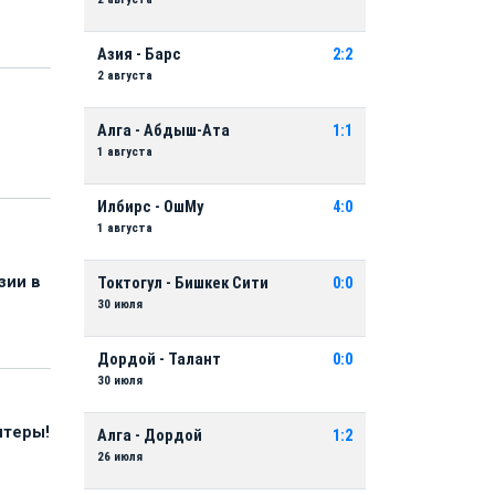
Азия - Барс
2:2
2 августа
Алга - Абдыш-Ата
1:1
1 августа
Илбирс - ОшМу
4:0
1 августа
зии в
Токтогул - Бишкек Сити
0:0
30 июля
Дордой - Талант
0:0
30 июля
нтеры!
Алга - Дордой
1:2
26 июля