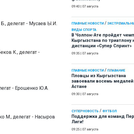
09:40
|
07 августа
Б., делегат - Мусаев Ы.И.
/
ГЛАВНЫЕ НОВОСТИ
ЭКСТРЕМАЛЬН
ВИДЫ СПОРТА
В Чолпон-Ате пройдет чем
Кыргызстана по триатлону 
дистанции «Супер Спринт»
ков К., делегат -
09:35
|
07 августа
/
ГЛАВНЫЕ НОВОСТИ
ПЛАВАНИЕ
Пловцы из Кыргызстана
завоевали восемь медалей
Астане
легат - Ерошенко Ю.А.
09:30
|
07 августа
/
СУПЕРНОВОСТЬ
ФУТБОЛ
ко М., делегат - Насыров
Поддержка для команд Пе
Лиги!
09:25
|
07 августа