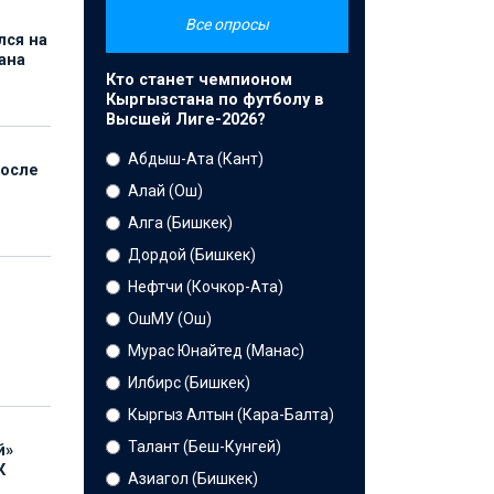
Все опросы
лся на
ана
Кто станет чемпионом
Кыргызстана по футболу в
Высшей Лиге-2026?
Абдыш-Ата (Кант)
после
Алай (Ош)
Алга (Бишкек)
Дордой (Бишкек)
Нефтчи (Кочкор-Ата)
ОшМУ (Ош)
Мурас Юнайтед (Манас)
Илбирс (Бишкек)
Кыргыз Алтын (Кара-Балта)
Талант (Беш-Кунгей)
й»
К
Азиагол (Бишкек)