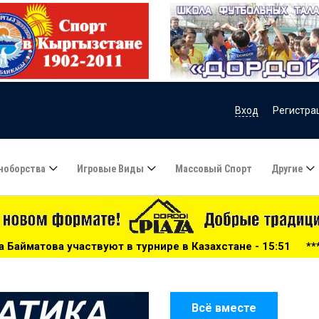
Вход
Регистра
ноборства
Игровые Виды
Массовый Спорт
Другие
турнире в Казахстане - 15:51
***
Сборную Казахстана п
Всё вместе