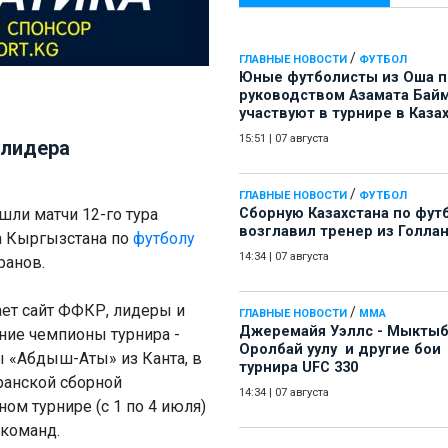
/
ГЛАВНЫЕ НОВОСТИ
ФУТБОЛ
Юные футболисты из Оша 
руководством Азамата Бай
участвуют в турнире в Каза
15:51
|
07 августа
 лидера
/
ГЛАВНЫЕ НОВОСТИ
ФУТБОЛ
шли матчи 12-го тура
Сборную Казахстана по фут
возглавил тренер из Голла
а Кыргызстана по
футболу
14:34
|
07 августа
ранов.
ет сайт ФФКР, лидеры и
/
ГЛАВНЫЕ НОВОСТИ
ММА
Джеремайя Уэллс - Мыкты
ие чемпионы турнира -
Оролбай уулу и другие бои
 «Абдыш-Аты» из Канта, в
турнира UFC 330
еранской сборной
14:34
|
07 августа
ом турнире (с 1 по 4 июля)
 команд.