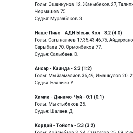
Голы: Эшанкунов 12, Жаныбеков 27, Талипжа
Чермашев 75.
Судья: Мурзабеков Э.
Наше Пиво - АДИ Ысык-Кол - 8:2 (4:0)
Голы: Сагыналиев 17,35,43,46,75, Айдархано
Сарыбаев 70, Ормонбеков 77.
Судья: Салыбаев Э.
Ансар - Каинда - 2:3 (1:2)
Голы: Мыйзамалиев 36,49, Иманкулов 20, 22
Судья: Баялиев У.
Химик - Динамо-Чуй - 0:1 (0:1)
Голы: Мыктыбеков 25.
Судья: Шалаев Д.
Кордай - Тойота - 5:3 (3:2)
Голы: Койлыбаев 3, 24, Смагулов 25, 68, Кук