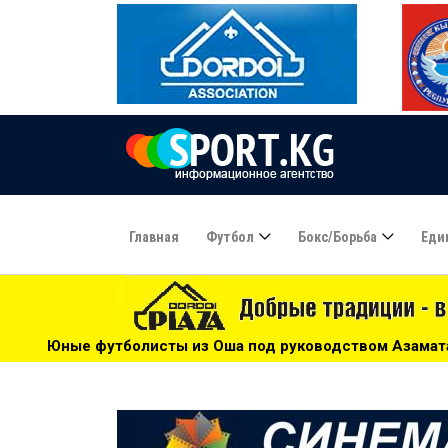
Главная
Футбол
Бокс/борьба
Еди
из Оша под руководством Азамата Байматова участвуют в 