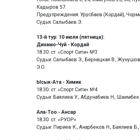
Кадыров 57.
Предупреждения: Урусбаев (Кордай), Чормо
Судья: Салыбаев Э.
13-й тур: 10 июля (пятница):
Динамо-Чуй - Кордай
18.30. ст. «Спорт Сити» №3
Судьи: Салыбаев Э., Бернацкая В., Жунушов
Э.О.
Ысык-Ата - Химик
18.30. ст. «Спорт Сити» №4
Судьи: Баялиев У., Абдунабиев Н., Шаимбек у
Ала-Тоо - Ансар
18.30. ст. «РУОР»
Судьи: Пириев К., Анарбеков Н., Баялиев Б.,