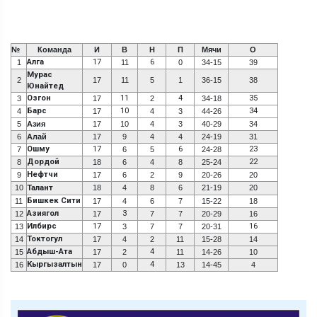
№
Команда
И
В
Н
П
Мячи
О
Алга
17
6
1
11
0
34-15
39
Мурас
2
17
11
5
1
36-15
38
Юнайтед
Озгон
11
4
35
3
17
2
34-18
Барс
10
34
4
17
4
3
44-26
5
Азия
17
10
4
3
40-29
34
6
Алай
17
9
4
4
24-19
31
Ошму
17
6
23
7
6
5
24-28
Дордой
22
8
18
6
4
8
25-24
Нефтчи
9
17
6
2
9
20-26
20
10
Талант
18
4
8
6
21-19
20
Бишкек Сити
11
17
4
6
7
15-22
18
Азиягол
3
12
17
7
7
20-29
16
Илбирс
17
16
13
3
7
7
20-31
Токтогул
14
17
4
2
11
15-28
14
Абдыш-Ата
4
15
17
2
11
14-26
10
Кыргызалтын
4
16
17
0
13
14-45
4