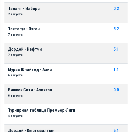
Талант - Илбирс
0:2
7 августа
Токтогул - Озгон
3:2
7 августа
Дордой - Нефтчи
5:1
7 августа
Мурас Юнайтед - Азия
1:1
6 августа
Бишкек Сити - Азиягол
0:0
6 августа
Турнирная таблица Премьер-Лиги
4 августа
Дордой - Кыргызалтын
5:1