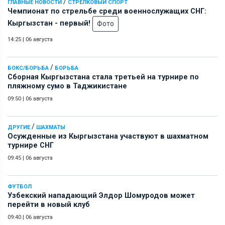
/
ГЛАВНЫЕ НОВОСТИ
СТРЕЛКОВЫЙ СПОРТ
Чемпионат по стрельбе среди военнослужащих СНГ:
Кыргызстан - первый!
Фото
14:25
|
06 августа
/
БОКС/БОРЬБА
БОРЬБА
Сборная Кыргызстана стала третьей на турнире по
пляжному сумо в Таджикистане
09:50
|
06 августа
/
ДРУГИЕ
ШАХМАТЫ
Осужденные из Кыргызстана участвуют в шахматном
турнире СНГ
09:45
|
06 августа
ФУТБОЛ
Узбекский нападающий Элдор Шомуродов может
перейти в новый клуб
09:40
|
06 августа