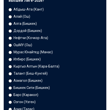
Высшей Лиге-2026?
Абдыш-Ата (Кант)
Алай (Ош)
Алга (Бишкек)
Дордой (Бишкек)
Нефтчи (Кочкор-Ата)
ОшМУ (Ош)
Мурас Юнайтед (Манас)
Илбирс (Бишкек)
Кыргыз Алтын (Кара-Балта)
Талант (Беш-Кунгей)
Азиагол (Бишкек)
Бишкек Сити (Бишкек)
Барс (Каракол)
Озгон (Узген)
Азия (Талас)