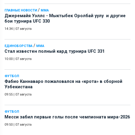
/
ГЛАВНЫЕ НОВОСТИ
ММА
Джеремайя Уэллс - Мыктыбек Оролбай уулу и другие
бои турнира UFC 330
14:34
|
07 августа
/
ЕДИНОБОРСТВА
ММА
Стал известен полный кард турнира UFC 331
10:00
|
07 августа
ФУТБОЛ
Фабио Каннаваро пожаловался на «крота» в сборной
Узбекистана
09:55
|
07 августа
ФУТБОЛ
Месси забил первые голы после чемпионата мира-2026
09:50
|
07 августа