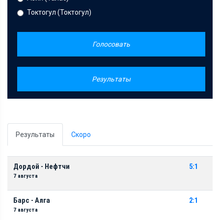
Токтогул (Токтогул)
Голосовать
Результаты
Результаты
Скоро
Дордой - Нефтчи
5:1
7 августа
Барс - Алга
2:1
7 августа