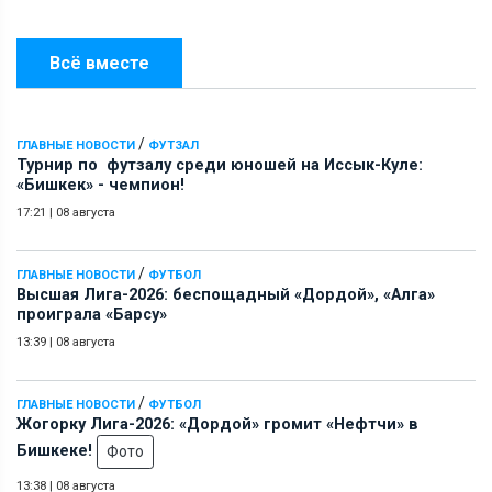
Всё вместе
/
ГЛАВНЫЕ НОВОСТИ
ФУТЗАЛ
Турнир по футзалу среди юношей на Иссык-Куле:
«Бишкек» - чемпион!
17:21
|
08 августа
/
ГЛАВНЫЕ НОВОСТИ
ФУТБОЛ
Высшая Лига-2026: беспощадный «Дордой», «Алга»
проиграла «Барсу»
13:39
|
08 августа
/
ГЛАВНЫЕ НОВОСТИ
ФУТБОЛ
Жогорку Лига-2026: «Дордой» громит «Нефтчи» в
Бишкеке!
Фото
13:38
|
08 августа