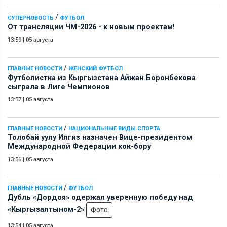
/
СУПЕРНОВОСТЬ
ФУТБОЛ
От трансляции ЧМ-2026 - к новым проектам!
13:59
|
05 августа
/
ГЛАВНЫЕ НОВОСТИ
ЖЕНСКИЙ ФУТБОЛ
Футболистка из Кыргызстана Айжан Боронбекова
сыграла в Лиге Чемпионов
13:57
|
05 августа
/
ГЛАВНЫЕ НОВОСТИ
НАЦИОНАЛЬНЫЕ ВИДЫ СПОРТА
Толобай уулу Илгиз назначен Вице-президентом
Международной Федерации кок-бору
13:56
|
05 августа
/
ГЛАВНЫЕ НОВОСТИ
ФУТБОЛ
Дубль «Дордоя» одержал уверенную победу над
«Кыргызалтыном-2»
Фото
13:54
|
05 августа