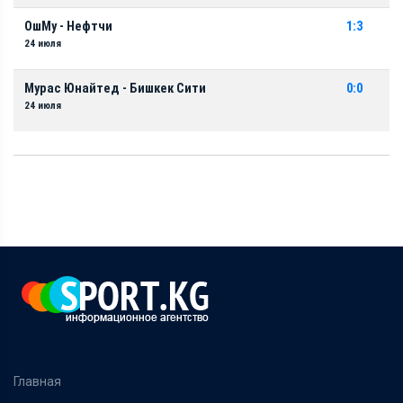
ОшМу - Нефтчи
1:3
24 июля
Мурас Юнайтед - Бишкек Сити
0:0
24 июля
Главная