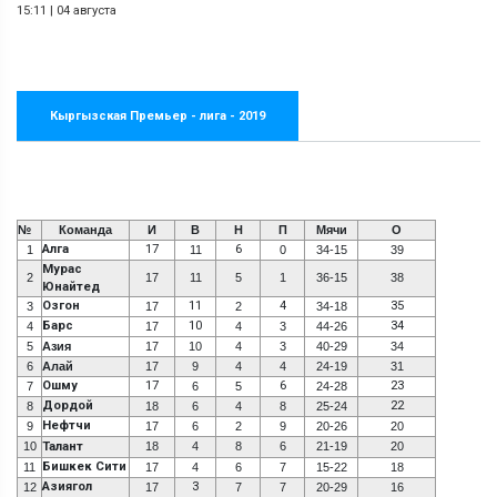
15:11
|
04 августа
Кыргызская Премьер - лига - 2019
№
Команда
И
В
Н
П
Мячи
О
Алга
17
6
1
11
0
34-15
39
Мурас
2
17
11
5
1
36-15
38
Юнайтед
Озгон
11
4
35
3
17
2
34-18
Барс
10
34
4
17
4
3
44-26
5
Азия
17
10
4
3
40-29
34
6
Алай
17
9
4
4
24-19
31
Ошму
17
6
23
7
6
5
24-28
Дордой
22
8
18
6
4
8
25-24
Нефтчи
9
17
6
2
9
20-26
20
10
Талант
18
4
8
6
21-19
20
Бишкек Сити
11
17
4
6
7
15-22
18
Азиягол
3
12
17
7
7
20-29
16