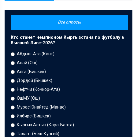
Все опросы
Кто станет чемпионом Кыргызстана по футболу в
Высшей Лиге-2026?
Абдыш-Ата (Кант)
Алай (Ош)
Алга (Бишкек)
Дордой (Бишкек)
Нефтчи (Кочкор-Ата)
ОшМУ (Ош)
Мурас Юнайтед (Манас)
Илбирс (Бишкек)
Кыргыз Алтын (Кара-Балта)
Талант (Беш-Кунгей)