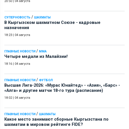
20:50
|
04 августа
/
СУПЕРНОВОСТЬ
ШАХМАТЫ
В Кыргызском шахматном Союзе - кадровые
назначения
18:23
|
04 августа
/
ГЛАВНЫЕ НОВОСТИ
ММА
Четыре медали из Малайзии!
18:16
|
04 августа
/
ГЛАВНЫЕ НОВОСТИ
ФУТБОЛ
Высшая Лига-2026: «Мурас Юнайтед» - «Азия», «Барс» -
«Алга» и другие матчи 18-го тура (расписание)
18:02
|
04 августа
/
ГЛАВНЫЕ НОВОСТИ
ШАХМАТЫ
Какое место занимают сборные Кыргызстана по
шахматам в мировом рейтинге FIDE?