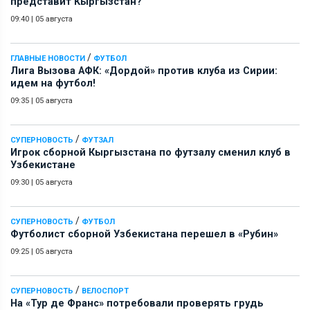
представит Кыргызстан?
09:40
|
05 августа
/
ГЛАВНЫЕ НОВОСТИ
ФУТБОЛ
Лига Вызова АФК: «Дордой» против клуба из Сирии:
идем на футбол!
09:35
|
05 августа
/
СУПЕРНОВОСТЬ
ФУТЗАЛ
Игрок сборной Кыргызстана по футзалу сменил клуб в
Узбекистане
09:30
|
05 августа
/
СУПЕРНОВОСТЬ
ФУТБОЛ
Футболист сборной Узбекистана перешел в «Рубин»
09:25
|
05 августа
/
СУПЕРНОВОСТЬ
ВЕЛОСПОРТ
На «Тур де Франс» потребовали проверять грудь