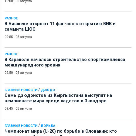
10:00
|
05 августа
РАЗНОЕ
В Бишкеке откроют 11 фан-зон к открытию ВИК и
саммита ШОС
09:55
|
05 августа
РАЗНОЕ
В Караколе началось строительство спорткомплекса
международного уровня
09:50
|
05 августа
/
ГЛАВНЫЕ НОВОСТИ
ДЗЮДО
Семь дзюдоистов из Кыргызстана выступят на
чемпионате мира среди кадетов в Эквадоре
09:45
|
05 августа
/
ГЛАВНЫЕ НОВОСТИ
БОРЬБА
Чемпионат мира (U-20) по борьбе в Словакии: кто