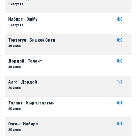
1 августа
Илбирс - ОшМу
4:0
1 августа
Токтогул - Бишкек Сити
0:0
30 июля
Дордой - Талант
0:0
30 июля
Алга - Дордой
1:2
26 июля
Талант - Кыргызалтын
6:1
25 июля
Озгон - Илбирс
5:1
25 июля