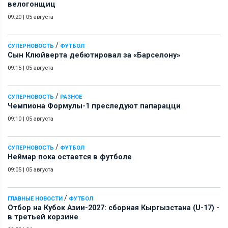
велогонщиц
09:20
|
05 августа
/
СУПЕРНОВОСТЬ
ФУТБОЛ
Сын Клюйверта дебютировал за «Барселону»
09:15
|
05 августа
/
СУПЕРНОВОСТЬ
РАЗНОЕ
Чемпиона Формулы-1 преследуют папарацци
09:10
|
05 августа
/
СУПЕРНОВОСТЬ
ФУТБОЛ
Неймар пока остается в футболе
09:05
|
05 августа
/
ГЛАВНЫЕ НОВОСТИ
ФУТБОЛ
Отбор на Кубок Азии-2027: сборная Кыргызстана (U-17) -
в третьей корзине