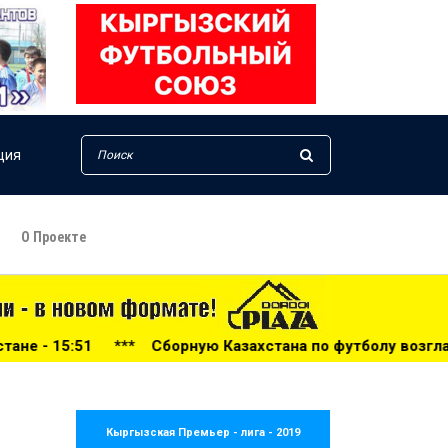
ция
О Проекте
хстана по футболу возглавил тренер из Голландии - 14:34
Кыргызская Премьер - лига - 2019