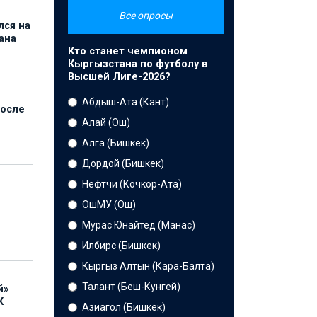
Все опросы
лся на
ана
Кто станет чемпионом
Кыргызстана по футболу в
Высшей Лиге-2026?
Абдыш-Ата (Кант)
после
Алай (Ош)
Алга (Бишкек)
Дордой (Бишкек)
Нефтчи (Кочкор-Ата)
ОшМУ (Ош)
Мурас Юнайтед (Манас)
Илбирс (Бишкек)
Кыргыз Алтын (Кара-Балта)
Талант (Беш-Кунгей)
й»
К
Азиагол (Бишкек)