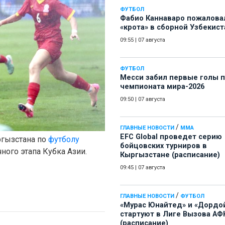
ФУТБОЛ
Фабио Каннаваро пожалова
«крота» в сборной Узбекист
09:55
|
07 августа
ФУТБОЛ
Месси забил первые голы 
чемпионата мира-2026
09:50
|
07 августа
/
ГЛАВНЫЕ НОВОСТИ
ММА
EFC Global проведет серию
ргызстана по
футболу
бойцовских турниров в
ного этапа Кубка Азии.
Кыргызстане (расписание)
09:45
|
07 августа
/
ГЛАВНЫЕ НОВОСТИ
ФУТБОЛ
«Мурас Юнайтед» и «Дордо
стартуют в Лиге Вызова АФ
(расписание)