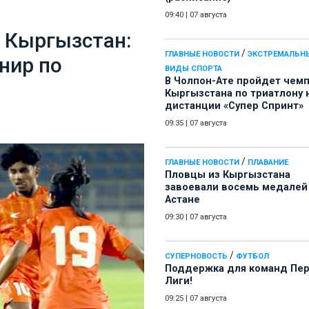
09:40
|
07 августа
и Кыргызстан:
/
ГЛАВНЫЕ НОВОСТИ
ЭКСТРЕМАЛЬН
нир по
ВИДЫ СПОРТА
В Чолпон-Ате пройдет чем
Кыргызстана по триатлону 
дистанции «Супер Спринт»
09:35
|
07 августа
/
ГЛАВНЫЕ НОВОСТИ
ПЛАВАНИЕ
Пловцы из Кыргызстана
завоевали восемь медалей
Астане
09:30
|
07 августа
/
СУПЕРНОВОСТЬ
ФУТБОЛ
Поддержка для команд Пе
Лиги!
09:25
|
07 августа