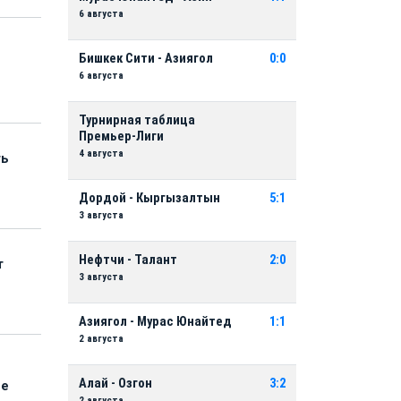
6 августа
Бишкек Сити - Азиягол
0:0
6 августа
Турнирная таблица
Премьер-Лиги
4 августа
ть
Дордой - Кыргызалтын
5:1
3 августа
Нефтчи - Талант
2:0
т
3 августа
Азиягол - Мурас Юнайтед
1:1
2 августа
Алай - Озгон
3:2
ые
2 августа