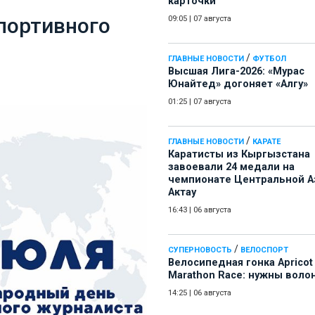
карточки
портивного
09:05
|
07 августа
/
ГЛАВНЫЕ НОВОСТИ
ФУТБОЛ
Высшая Лига-2026: «Мурас
Юнайтед» догоняет «Алгу»
01:25
|
07 августа
/
ГЛАВНЫЕ НОВОСТИ
КАРАТЕ
Каратисты из Кыргызстана
завоевали 24 медали на
чемпионате Центральной А
Актау
16:43
|
06 августа
/
СУПЕРНОВОСТЬ
ВЕЛОСПОРТ
Велосипедная гонка Apricot
Marathon Race: нужны воло
14:25
|
06 августа