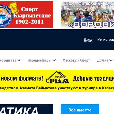
Вход
Регистра
ноборства
Игровые Виды
Массовый Спорт
Другие
вуют в турнире в Казахстане - 15:51
***
Сборную Каза
Всё вместе