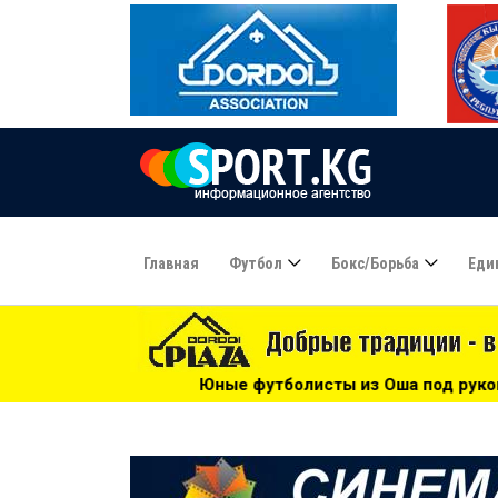
Главная
Футбол
Бокс/борьба
Еди
олисты из Оша под руководством Азамата Байматова участ