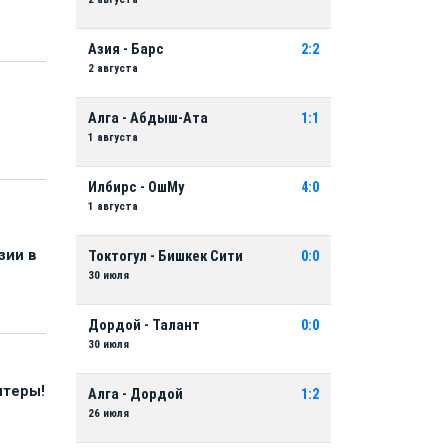
Азия - Барс
2:2
2 августа
Алга - Абдыш-Ата
1:1
1 августа
Илбирс - ОшМу
4:0
1 августа
зии в
Токтогул - Бишкек Сити
0:0
30 июля
Дордой - Талант
0:0
30 июля
нтеры!
Алга - Дордой
1:2
26 июля