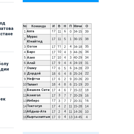
под
№
Команда
И
В
Н
П
Мячи
О
матова
Алга
17
6
1
11
0
34-15
39
хстане
Мурас
2
17
11
5
1
36-15
38
Юнайтед
Озгон
11
4
35
3
17
2
34-18
Барс
10
34
4
17
4
3
44-26
5
Азия
17
10
4
3
40-29
34
6
Алай
17
9
4
4
24-19
31
болу
Ошму
17
6
23
7
6
5
24-28
ндии
Дордой
22
8
18
6
4
8
25-24
Нефтчи
9
17
6
2
9
20-26
20
10
Талант
18
4
8
6
21-19
20
Бишкек Сити
11
17
4
6
7
15-22
18
Азиягол
3
12
17
7
7
20-29
16
бек
Илбирс
17
16
13
3
7
7
20-31
Токтогул
14
17
4
2
11
15-28
14
Абдыш-Ата
4
15
17
2
11
14-26
10
Кыргызалтын
4
16
17
0
13
14-45
4