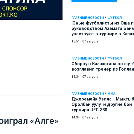
/
ГЛАВНЫЕ НОВОСТИ
ФУТБОЛ
Юные футболисты из Оша 
руководством Азамата Бай
участвуют в турнире в Каза
15:51
|
07 августа
/
ГЛАВНЫЕ НОВОСТИ
ФУТБОЛ
Сборную Казахстана по фут
возглавил тренер из Голла
14:34
|
07 августа
/
ГЛАВНЫЕ НОВОСТИ
ММА
Джеремайя Уэллс - Мыкты
Оролбай уулу и другие бои
турнира UFC 330
оиграл «Алге»
14:34
|
07 августа