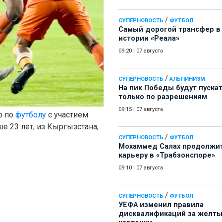
/
СУПЕРНОВОСТЬ
ФУТБОЛ
Самый дорогой трансфер в
истории «Реала»
09:20
|
07 августа
/
СУПЕРНОВОСТЬ
АЛЬПИНИЗМ
На пик Победы будут пуска
только по разрешениям
09:15
|
07 августа
р по
футболу
с участием
е 23 лет, из Кыргызстана,
/
СУПЕРНОВОСТЬ
ФУТБОЛ
Мохаммед Салах продолжи
карьеру в «Трабзонспоре»
09:10
|
07 августа
/
СУПЕРНОВОСТЬ
ФУТБОЛ
УЕФА изменил правила
дисквалификаций за желт