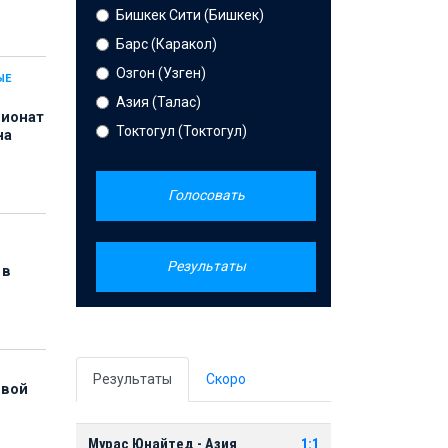
Бишкек Сити (Бишкек)
Барс (Каракол)
Озгон (Узген)
ЫЕ
Азия (Талас)
пионат
Токтогул (Токтогул)
на
Голосовать
Результаты
 в
Результаты
Скоро
рвой
Мурас Юнайтед - Азия
1:1