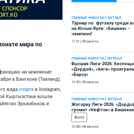
/
ГЛАВНЫЕ НОВОСТИ
ФУТЗАЛ
Турнир по футзалу среди 
на Иссык-Куле: «Бишкек» -
чемпион!
17:21
|
08 августа
онате мира по
/
ГЛАВНЫЕ НОВОСТИ
ФУТБОЛ
Высшая Лига-2026: беспощ
«Дордой», «Алга» проиграла
фикацию на чемпионат
«Барсу»
абря в Бангкоке (Таиланд).
13:39
|
08 августа
ого вида
спорта
в Instagram,
рной Кыргызстана вошли
/
ГЛАВНЫЕ НОВОСТИ
ФУТБОЛ
Айтегин Эркинбеков и
Жогорку Лига-2026: «Дордо
громит «Нефтчи» в Бишкеке
Фото
13:38
|
08 августа