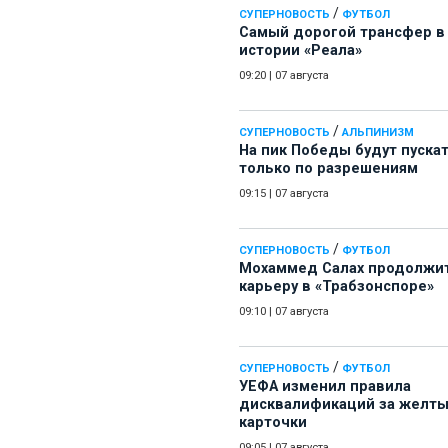
/
СУПЕРНОВОСТЬ
ФУТБОЛ
Самый дорогой трансфер в
истории «Реала»
09:20
|
07 августа
/
СУПЕРНОВОСТЬ
АЛЬПИНИЗМ
На пик Победы будут пуска
только по разрешениям
09:15
|
07 августа
/
СУПЕРНОВОСТЬ
ФУТБОЛ
Мохаммед Салах продолжи
карьеру в «Трабзонспоре»
09:10
|
07 августа
/
СУПЕРНОВОСТЬ
ФУТБОЛ
УЕФА изменил правила
дисквалификаций за желт
карточки
09:05
|
07 августа