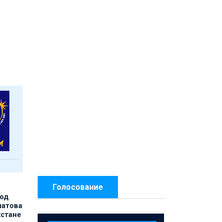
Голосование
под
матова
хстане