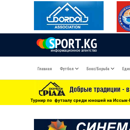
Главная
Футбол
Бокс/борьба
Еди
о футзалу среди юношей на Иссык-Куле: «Бишкек» - чемпио