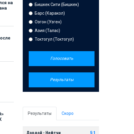
лся на
Бишкек Сити (Бишкек)
ана
Барс (Каракол)
Озгон (Узген)
Азия (Талас)
после
Токтогул (Токтогул)
Голосовать
Результаты
Результаты
Скоро
й»
К
Дордой - Нефтчи
5:1