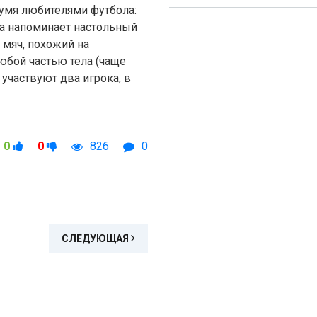
вумя любителями футбола:
а напоминает настольный
 мяч, похожий на
юбой частью тела (чаще
 участвуют два игрока, в
0
0
826
0
СЛЕДУЮЩАЯ