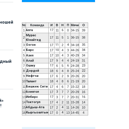
юношей
№
Команда
И
В
Н
П
Мячи
О
Алга
17
6
1
11
0
34-15
39
Мурас
2
17
11
5
1
36-15
38
Юнайтед
Озгон
11
4
35
3
17
2
34-18
Барс
10
34
4
17
4
3
44-26
5
Азия
17
10
4
3
40-29
34
6
Алай
17
9
4
4
24-19
31
адный
Ошму
17
6
23
7
6
5
24-28
Дордой
22
8
18
6
4
8
25-24
Нефтчи
9
17
6
2
9
20-26
20
10
Талант
18
4
8
6
21-19
20
Бишкек Сити
11
17
4
6
7
15-22
18
Азиягол
3
12
17
7
7
20-29
16
Илбирс
17
16
13
3
7
7
20-31
й»
Токтогул
14
17
4
2
11
15-28
14
!
Абдыш-Ата
4
15
17
2
11
14-26
10
Кыргызалтын
4
16
17
0
13
14-45
4