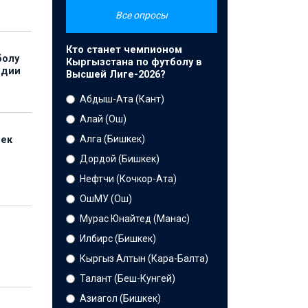
Все опросы
Кто станет чемпионом
болу
Кыргызстана по футболу в
ндии
Высшей Лиге-2026?
Абдыш-Ата (Кант)
Алай (Ош)
Алга (Бишкек)
бек
Дордой (Бишкек)
Нефтчи (Кочкор-Ата)
ОшМУ (Ош)
Мурас Юнайтед (Манас)
Илбирс (Бишкек)
Кыргыз Алтын (Кара-Балта)
Талант (Беш-Кунгей)
Азиагол (Бишкек)