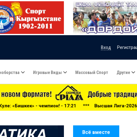
Вход
Регистра
ноборства
Игровые Виды
Массовый Спорт
Другие
н! - 17:21
***
Высшая Лига-2026: беспощадный «Дордой
Всё вместе