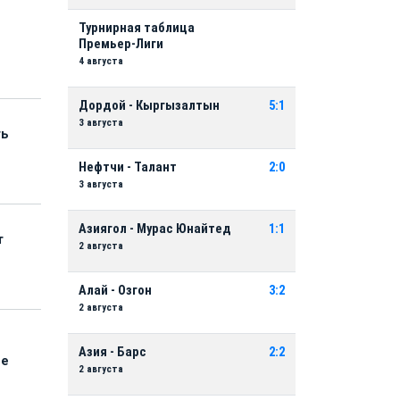
Турнирная таблица
Премьер-Лиги
4 августа
Дордой - Кыргызалтын
5:1
3 августа
ть
Нефтчи - Талант
2:0
3 августа
Азиягол - Мурас Юнайтед
1:1
т
2 августа
Алай - Озгон
3:2
2 августа
Азия - Барс
2:2
ые
2 августа