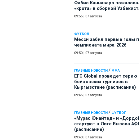
Фабио Каннаваро пожалова
«крота» в сборной Узбекист
09:55
|
07 августа
ФУТБОЛ
Месси забил первые голы 
чемпионата мира-2026
09:50
|
07 августа
/
ГЛАВНЫЕ НОВОСТИ
ММА
EFC Global проведет серию
бойцовских турниров в
Кыргызстане (расписание)
09:45
|
07 августа
/
ГЛАВНЫЕ НОВОСТИ
ФУТБОЛ
«Мурас Юнайтед» и «Дордо
стартуют в Лиге Вызова АФ
(расписание)
09:40
|
07 августа