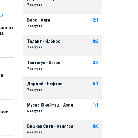
7 августа
ЫЕ
Барс - Алга
2:1
7 августа
пионат
на
Талант - Илбирс
0:2
7 августа
Токтогул - Озгон
3:2
7 августа
 в
Дордой - Нефтчи
5:1
7 августа
Мурас Юнайтед - Азия
1:1
6 августа
рвой
Бишкек Сити - Азиягол
0:0
6 августа