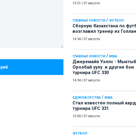
15:51
|
07 августа
/
ГЛАВНЫЕ НОВОСТИ
ФУТБОЛ
Сборную Казахстана по фут
возглавил тренер из Голла
14:34
|
07 августа
/
ГЛАВНЫЕ НОВОСТИ
ММА
Джеремайя Уэллс - Мыкты
арий
Оролбай уулу и другие бои
турнира UFC 330
14:34
|
07 августа
/
ЕДИНОБОРСТВА
ММА
Стал известен полный кард
турнира UFC 331
10:00
|
07 августа
ФУТБОЛ