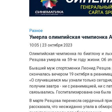
Разное
Умерла олимпийская чемпионка 
10:05
|
23 октября 2023
Олимпийская чемпионка по биатлону и л
Резцова умерла на 59-м году жизни. Об э
Бывший муж спортсменки Леонид Резцов ра
скончалась вечером 19 октября в реанимаци
«О случившемся мы узнали только сегодня
получим завтра - ни с реанимацией, ни с п
связывались. Госпитализирована она была 15
В марте Резцова перенесла сердечный при
рассказала, что неожиданно упала в обморо