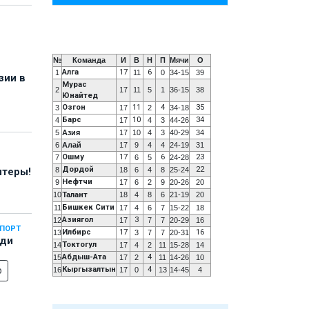
№
Команда
И
В
Н
П
Мячи
О
Алга
17
6
1
11
0
34-15
39
зии в
Мурас
2
17
11
5
1
36-15
38
Юнайтед
Озгон
11
4
35
3
17
2
34-18
Барс
10
34
4
17
4
3
44-26
5
Азия
17
10
4
3
40-29
34
6
Алай
17
9
4
4
24-19
31
Ошму
17
6
23
7
6
5
24-28
Дордой
22
8
18
6
4
8
25-24
нтеры!
Нефтчи
9
17
6
2
9
20-26
20
10
Талант
18
4
8
6
21-19
20
Бишкек Сити
11
17
4
6
7
15-22
18
Азиягол
3
12
17
7
7
20-29
16
СПОРТ
Илбирс
17
16
13
3
7
7
20-31
еди
Токтогул
14
17
4
2
11
15-28
14
Абдыш-Ата
4
15
17
2
11
14-26
10
о
Кыргызалтын
4
16
17
0
13
14-45
4