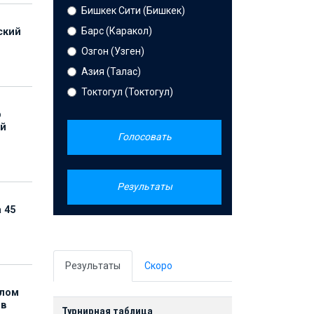
Бишкек Сити (Бишкек)
Барс (Каракол)
ский
Озгон (Узген)
Азия (Талас)
Токтогул (Токтогул)
р
ой
Голосовать
Результаты
 45
Результаты
Скоро
елом
ов
Турнирная таблица