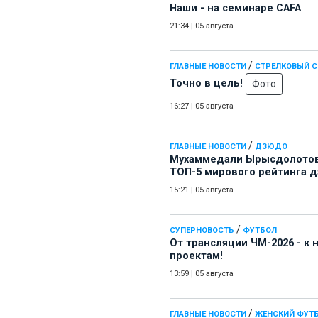
Наши - на семинаре СAFA
21:34
|
05 августа
/
ГЛАВНЫЕ НОВОСТИ
СТРЕЛКОВЫЙ 
Точно в цель!
Фото
16:27
|
05 августа
/
ГЛАВНЫЕ НОВОСТИ
ДЗЮДО
Мухаммедали Ырысдолотов
ТОП-5 мирового рейтинга 
15:21
|
05 августа
/
СУПЕРНОВОСТЬ
ФУТБОЛ
От трансляции ЧМ-2026 - к
проектам!
13:59
|
05 августа
/
ГЛАВНЫЕ НОВОСТИ
ЖЕНСКИЙ ФУТ