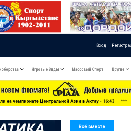
Вход
Регистра
ноборства
Игровые Виды
Массовый Спорт
Другие
ральной Азии в Актау - 16:43
***
Велосипедная гонка Ap
Всё вместе