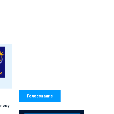
Голосование
жному