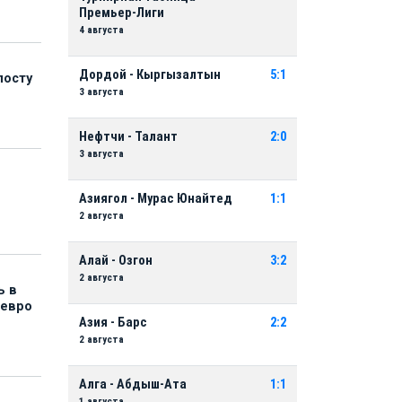
Премьер-Лиги
4 августа
Дордой - Кыргызалтын
5:1
посту
3 августа
Нефтчи - Талант
2:0
3 августа
Азиягол - Мурас Юнайтед
1:1
2 августа
Алай - Озгон
3:2
2 августа
ь в
 евро
Азия - Барс
2:2
2 августа
Алга - Абдыш-Ата
1:1
1 августа