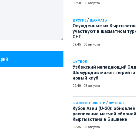
09:50
|
06 августа
/
ДРУГИЕ
ШАХМАТЫ
Осужденные из Кыргызста
участвуют в шахматном тур
СНГ
09:45
|
06 августа
арий
ФУТБОЛ
Узбекский нападающий Эл
Шомуродов может перейти
новый клуб
09:40
|
06 августа
/
ГЛАВНЫЕ НОВОСТИ
ФУТБОЛ
Кубок Азии (U-20): обновле
расписание матчей сборно
Кыргызстана в Бишкеке
09:35
|
06 августа