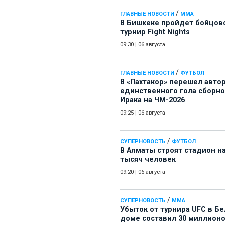
/
ГЛАВНЫЕ НОВОСТИ
ММА
В Бишкеке пройдет бойцов
турнир Fight Nights
09:30
|
06 августа
/
ГЛАВНЫЕ НОВОСТИ
ФУТБОЛ
В «Пахтакор» перешел авто
единственного гола сборн
Ирака на ЧМ-2026
09:25
|
06 августа
/
СУПЕРНОВОСТЬ
ФУТБОЛ
В Алматы строят стадион на
тысяч человек
09:20
|
06 августа
/
СУПЕРНОВОСТЬ
ММА
Убыток от турнира UFC в Б
доме составил 30 миллион