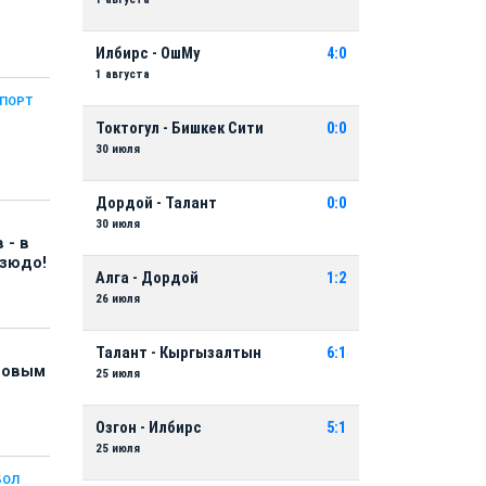
Илбирс - ОшМу
4:0
1 августа
СПОРТ
Токтогул - Бишкек Сити
0:0
30 июля
Дордой - Талант
0:0
30 июля
 - в
дзюдо!
Алга - Дордой
1:2
26 июля
Талант - Кыргызалтын
6:1
 новым
25 июля
Озгон - Илбирс
5:1
25 июля
БОЛ