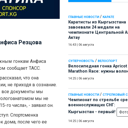
/
ГЛАВНЫЕ НОВОСТИ
КАРАТЕ
Каратисты из Кыргызстана
завоевали 24 медали на
чемпионате Центральной А
Актау
Анфиса Резцова
16:43
|
06 августа
/
ыжным гонкам Анфиса
СУПЕРНОВОСТЬ
ВЕЛОСПОРТ
Велосипедная гонка Apricot
том сообщает ТАСС.
Marathon Race: нужны воло
ссказал, что она
14:25
|
06 августа
и, не приходя в сознание.
, все документы мы
/
ГЛАВНЫЕ НОВОСТИ
СТРЕЛКОВЫЙ 
атологоанатомом мы не
Чемпионат по стрельбе ср
-го числа», - заявил он.
военнослужащих СНГ:
Кыргызстан - первый!
Фот
ступ. Спортсменка
к дома, после чего ее
14:25
|
06 августа