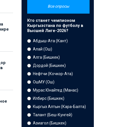
Все опросы
Кто станет чемпионом
на
Кыргызстана по футболу в
нире
Высшей Лиге-2026?
Абдыш-Ата (Кант)
Алай (Ош)
Алга (Бишкек)
дор
Дордой (Бишкек)
 в
Нефтчи (Кочкор-Ата)
ОшМУ (Ош)
Мурас Юнайтед (Манас)
Илбирс (Бишкек)
нное
й
Кыргыз Алтын (Кара-Балта)
Талант (Беш-Кунгей)
Азиагол (Бишкек)