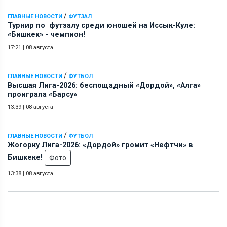
/
ГЛАВНЫЕ НОВОСТИ
ФУТЗАЛ
Турнир по футзалу среди юношей на Иссык-Куле:
«Бишкек» - чемпион!
17:21
|
08 августа
/
ГЛАВНЫЕ НОВОСТИ
ФУТБОЛ
Высшая Лига-2026: беспощадный «Дордой», «Алга»
проиграла «Барсу»
13:39
|
08 августа
/
ГЛАВНЫЕ НОВОСТИ
ФУТБОЛ
Жогорку Лига-2026: «Дордой» громит «Нефтчи» в
Бишкеке!
Фото
13:38
|
08 августа