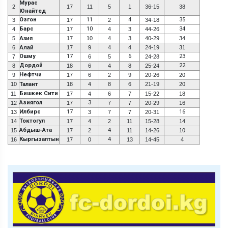
Мурас
2
17
11
5
1
36-15
38
Юнайтед
Озгон
11
4
35
3
17
2
34-18
Барс
10
34
4
17
4
3
44-26
5
Азия
17
10
4
3
40-29
34
6
Алай
17
9
4
4
24-19
31
Ошму
17
6
23
7
6
5
24-28
Дордой
22
8
18
6
4
8
25-24
Нефтчи
9
17
6
2
9
20-26
20
10
Талант
18
4
8
6
21-19
20
Бишкек Сити
11
17
4
6
7
15-22
18
Азиягол
3
12
17
7
7
20-29
16
Илбирс
17
16
13
3
7
7
20-31
Токтогул
14
17
4
2
11
15-28
14
Абдыш-Ата
4
15
17
2
11
14-26
10
Кыргызалтын
4
16
17
0
13
14-45
4