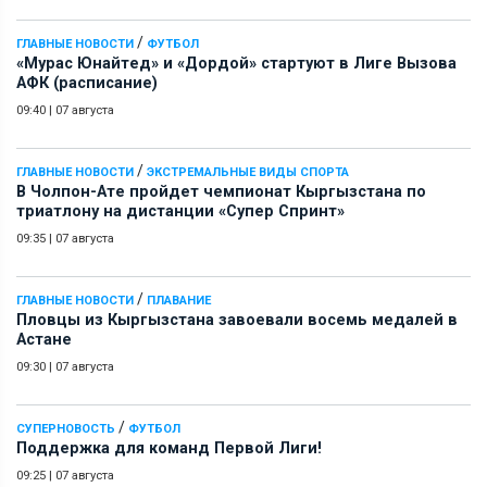
/
ГЛАВНЫЕ НОВОСТИ
ФУТБОЛ
«Мурас Юнайтед» и «Дордой» стартуют в Лиге Вызова
АФК (расписание)
09:40
|
07 августа
/
ГЛАВНЫЕ НОВОСТИ
ЭКСТРЕМАЛЬНЫЕ ВИДЫ СПОРТА
В Чолпон-Ате пройдет чемпионат Кыргызстана по
триатлону на дистанции «Супер Спринт»
09:35
|
07 августа
/
ГЛАВНЫЕ НОВОСТИ
ПЛАВАНИЕ
Пловцы из Кыргызстана завоевали восемь медалей в
Астане
09:30
|
07 августа
/
СУПЕРНОВОСТЬ
ФУТБОЛ
Поддержка для команд Первой Лиги!
09:25
|
07 августа