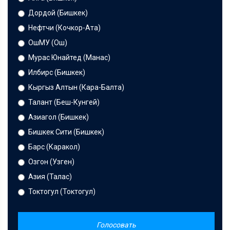
Дордой (Бишкек)
Нефтчи (Кочкор-Ата)
ОшМУ (Ош)
Мурас Юнайтед (Манас)
Илбирс (Бишкек)
Кыргыз Алтын (Кара-Балта)
Талант (Беш-Кунгей)
Азиагол (Бишкек)
Бишкек Сити (Бишкек)
Барс (Каракол)
Озгон (Узген)
Азия (Талас)
Токтогул (Токтогул)
Голосовать