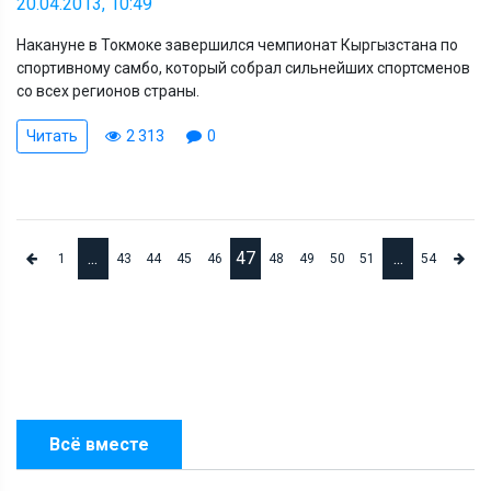
20.04.2013, 10:49
Накануне в Токмоке завершился чемпионат Кыргызстана по
спортивному самбо, который собрал сильнейших спортсменов
со всех регионов страны.
Читать
2 313
0
...
47
...
1
43
44
45
46
48
49
50
51
54
Всё вместе