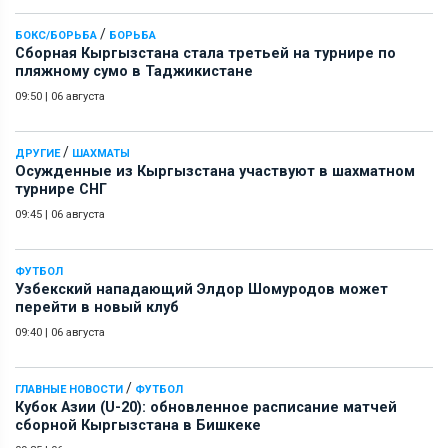
/
БОКС/БОРЬБА
БОРЬБА
Сборная Кыргызстана стала третьей на турнире по
пляжному сумо в Таджикистане
09:50
|
06 августа
/
ДРУГИЕ
ШАХМАТЫ
Осужденные из Кыргызстана участвуют в шахматном
турнире СНГ
09:45
|
06 августа
ФУТБОЛ
Узбекский нападающий Элдор Шомуродов может
перейти в новый клуб
09:40
|
06 августа
/
ГЛАВНЫЕ НОВОСТИ
ФУТБОЛ
Кубок Азии (U-20): обновленное расписание матчей
сборной Кыргызстана в Бишкеке