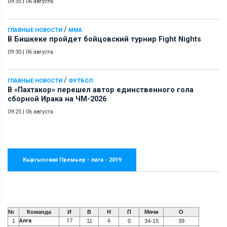
09:35
|
06 августа
/
ГЛАВНЫЕ НОВОСТИ
ММА
В Бишкеке пройдет бойцовский турнир Fight Nights
09:30
|
06 августа
/
ГЛАВНЫЕ НОВОСТИ
ФУТБОЛ
В «Пахтакор» перешел автор единственного гола
сборной Ирака на ЧМ-2026
09:25
|
06 августа
Кыргызская Премьер - лига - 2019
№
Команда
И
В
Н
П
Мячи
О
Алга
17
6
1
11
0
34-15
39