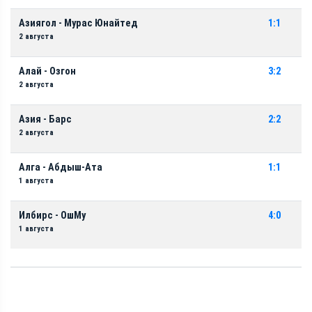
Азиягол - Мурас Юнайтед
1:1
2 августа
Алай - Озгон
3:2
2 августа
Азия - Барс
2:2
2 августа
Алга - Абдыш-Ата
1:1
1 августа
Илбирс - ОшМу
4:0
1 августа