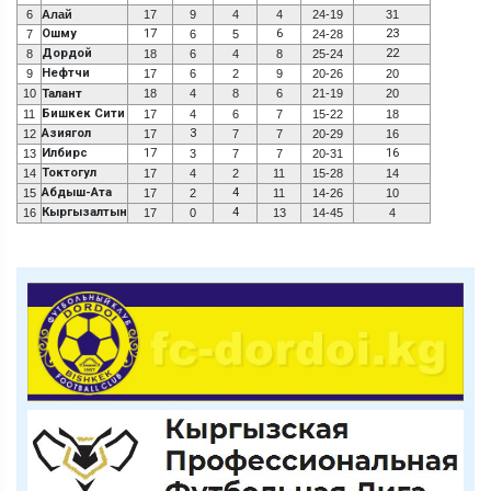
6
Алай
17
9
4
4
24-19
31
Ошму
17
6
23
7
6
5
24-28
Дордой
22
8
18
6
4
8
25-24
Нефтчи
9
17
6
2
9
20-26
20
10
Талант
18
4
8
6
21-19
20
Бишкек Сити
11
17
4
6
7
15-22
18
Азиягол
3
12
17
7
7
20-29
16
Илбирс
17
16
13
3
7
7
20-31
Токтогул
14
17
4
2
11
15-28
14
Абдыш-Ата
4
15
17
2
11
14-26
10
Кыргызалтын
4
16
17
0
13
14-45
4