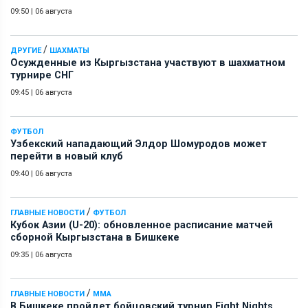
09:50
|
06 августа
/
ДРУГИЕ
ШАХМАТЫ
Осужденные из Кыргызстана участвуют в шахматном
турнире СНГ
09:45
|
06 августа
ФУТБОЛ
Узбекский нападающий Элдор Шомуродов может
перейти в новый клуб
09:40
|
06 августа
/
ГЛАВНЫЕ НОВОСТИ
ФУТБОЛ
Кубок Азии (U-20): обновленное расписание матчей
сборной Кыргызстана в Бишкеке
09:35
|
06 августа
/
ГЛАВНЫЕ НОВОСТИ
ММА
В Бишкеке пройдет бойцовский турнир Fight Nights