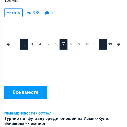
Трамп.
Читать
378
0
...
7
...
1
3
4
5
6
8
9
10
11
391
Всё вместе
/
ГЛАВНЫЕ НОВОСТИ
ФУТЗАЛ
Турнир по футзалу среди юношей на Иссык-Куле:
«Бишкек» - чемпион!