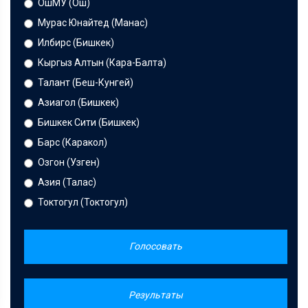
ОшМУ (Ош)
Мурас Юнайтед (Манас)
Илбирс (Бишкек)
Кыргыз Алтын (Кара-Балта)
Талант (Беш-Кунгей)
Азиагол (Бишкек)
Бишкек Сити (Бишкек)
Барс (Каракол)
Озгон (Узген)
Азия (Талас)
Токтогул (Токтогул)
Голосовать
Результаты