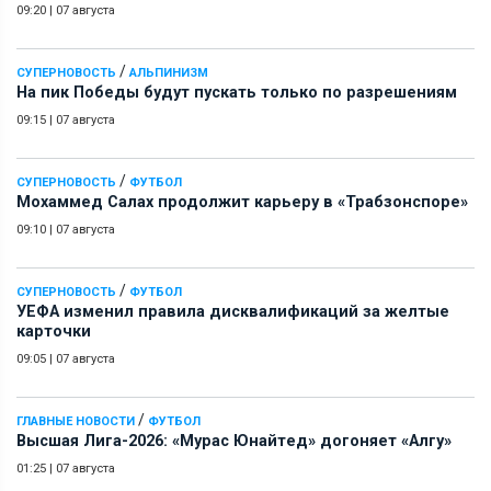
09:20
|
07 августа
/
СУПЕРНОВОСТЬ
АЛЬПИНИЗМ
На пик Победы будут пускать только по разрешениям
09:15
|
07 августа
/
СУПЕРНОВОСТЬ
ФУТБОЛ
Мохаммед Салах продолжит карьеру в «Трабзонспоре»
09:10
|
07 августа
/
СУПЕРНОВОСТЬ
ФУТБОЛ
УЕФА изменил правила дисквалификаций за желтые
карточки
09:05
|
07 августа
/
ГЛАВНЫЕ НОВОСТИ
ФУТБОЛ
Высшая Лига-2026: «Мурас Юнайтед» догоняет «Алгу»
01:25
|
07 августа