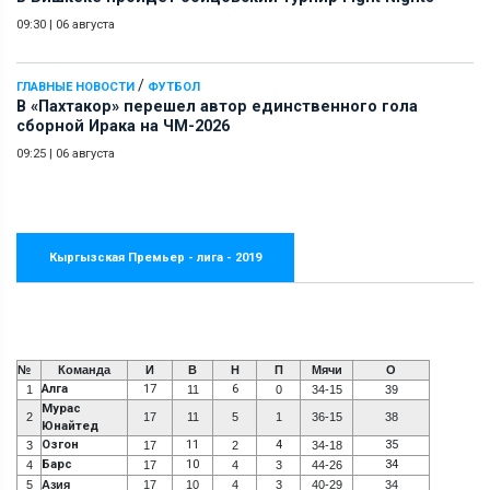
09:30
|
06 августа
/
ГЛАВНЫЕ НОВОСТИ
ФУТБОЛ
В «Пахтакор» перешел автор единственного гола
сборной Ирака на ЧМ-2026
09:25
|
06 августа
Кыргызская Премьер - лига - 2019
№
Команда
И
В
Н
П
Мячи
О
Алга
17
6
1
11
0
34-15
39
Мурас
2
17
11
5
1
36-15
38
Юнайтед
Озгон
11
4
35
3
17
2
34-18
Барс
10
34
4
17
4
3
44-26
5
Азия
17
10
4
3
40-29
34