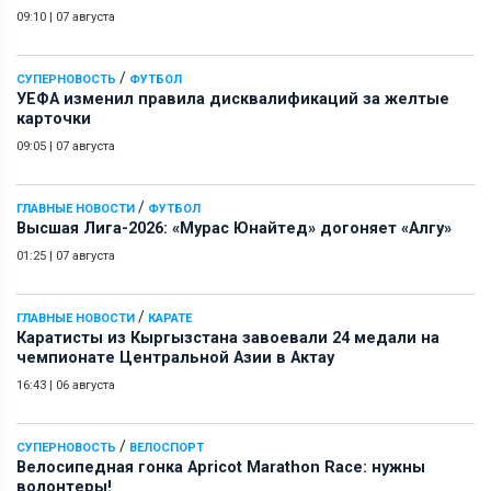
09:10
|
07 августа
/
СУПЕРНОВОСТЬ
ФУТБОЛ
УЕФА изменил правила дисквалификаций за желтые
карточки
09:05
|
07 августа
/
ГЛАВНЫЕ НОВОСТИ
ФУТБОЛ
Высшая Лига-2026: «Мурас Юнайтед» догоняет «Алгу»
01:25
|
07 августа
/
ГЛАВНЫЕ НОВОСТИ
КАРАТЕ
Каратисты из Кыргызстана завоевали 24 медали на
чемпионате Центральной Азии в Актау
16:43
|
06 августа
/
СУПЕРНОВОСТЬ
ВЕЛОСПОРТ
Велосипедная гонка Apricot Marathon Race: нужны
волонтеры!