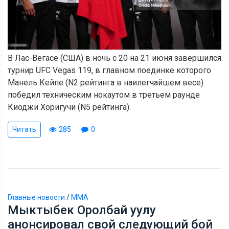
В Лас-Вегасе (США) в ночь с 20 на 21 июня завершился
турнир UFC Vegas 119, в главном поединке которого
Манель Кейпе (N2 рейтинга в наилегчайшем весе)
победил техническим нокаутом в третьем раунде
Киоджи Хоригучи (N5 рейтинга).
Читать
285
0
Главные новости
/
ММА
Мыктыбек Оролбай уулу
анонсировал свой следующий бой