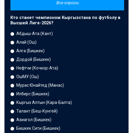
Все опросы
Кто станет чемпионом Кыргызстана по футболу в
Высшей Лиге-2026?
Абдыш-Ата (Кант)
Алай (Ош)
Алга (Бишкек)
Дордой (Бишкек)
Нефтчи (Кочкор-Ата)
ОшМУ (Ош)
Мурас Юнайтед (Манас)
Илбирс (Бишкек)
Кыргыз Алтын (Кара-Балта)
Талант (Беш-Кунгей)
Азиагол (Бишкек)
Бишкек Сити (Бишкек)