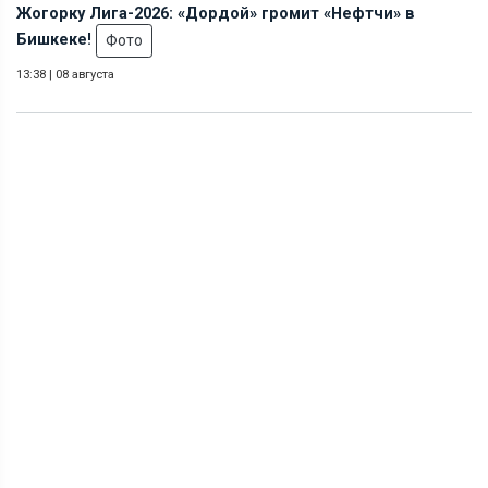
Жогорку Лига-2026: «Дордой» громит «Нефтчи» в
Бишкеке!
Фото
13:38
|
08 августа