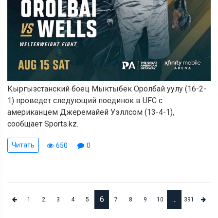
Кыргызстанский боец Мыктыбек Оролбай уулу (16-2-
1) проведет следующий поединок в UFC с
американцем Джеремайей Уэллсом (13-4-1),
сообщает Sports.kz.
Читать
650
0
6
...
1
2
3
4
5
7
8
9
10
391