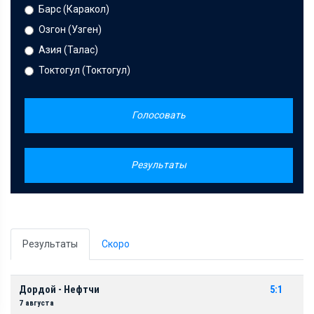
Барс (Каракол)
Озгон (Узген)
Азия (Талас)
Токтогул (Токтогул)
Голосовать
Результаты
Результаты
Скоро
Дордой - Нефтчи
5:1
7 августа