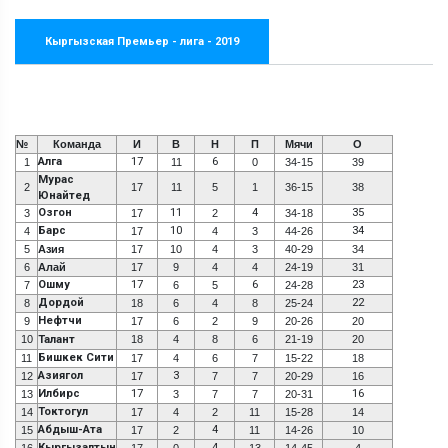
Кыргызская Премьер - лига - 2019
№
Команда
И
В
Н
П
Мячи
О
Алга
17
6
1
11
0
34-15
39
Мурас
2
17
11
5
1
36-15
38
Юнайтед
Озгон
11
4
35
3
17
2
34-18
Барс
10
34
4
17
4
3
44-26
5
Азия
17
10
4
3
40-29
34
6
Алай
17
9
4
4
24-19
31
Ошму
17
6
23
7
6
5
24-28
Дордой
22
8
18
6
4
8
25-24
Нефтчи
9
17
6
2
9
20-26
20
10
Талант
18
4
8
6
21-19
20
Бишкек Сити
11
17
4
6
7
15-22
18
Азиягол
3
12
17
7
7
20-29
16
Илбирс
17
16
13
3
7
7
20-31
Токтогул
14
17
4
2
11
15-28
14
Абдыш-Ата
4
15
17
2
11
14-26
10
Кыргызалтын
4