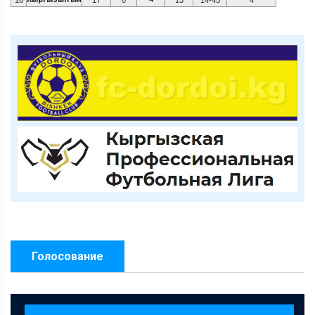
16
17
0
13
14-45
4
Голосование