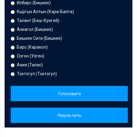
Илбирс (Бишкек)
Кыргыз Алтын (Кара-Балта)
Талант (Беш-Кунгей)
Азиагол (Бишкек)
Бишкек Сити (Бишкек)
Барс (Каракол)
Озгон (Узген)
Азия (Талас)
Токтогул (Токтогул)
Голосовать
Результаты