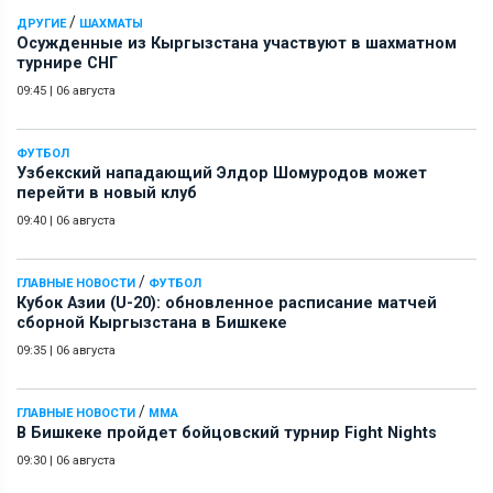
/
ДРУГИЕ
ШАХМАТЫ
Осужденные из Кыргызстана участвуют в шахматном
турнире СНГ
09:45
|
06 августа
ФУТБОЛ
Узбекский нападающий Элдор Шомуродов может
перейти в новый клуб
09:40
|
06 августа
/
ГЛАВНЫЕ НОВОСТИ
ФУТБОЛ
Кубок Азии (U-20): обновленное расписание матчей
сборной Кыргызстана в Бишкеке
09:35
|
06 августа
/
ГЛАВНЫЕ НОВОСТИ
ММА
В Бишкеке пройдет бойцовский турнир Fight Nights
09:30
|
06 августа