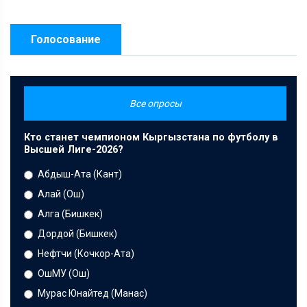
Голосование
Все опросы
Кто станет чемпионом Кыргызстана по футболу в
Высшей Лиге-2026?
Абдыш-Ата (Кант)
Алай (Ош)
Алга (Бишкек)
Дордой (Бишкек)
Нефтчи (Кочкор-Ата)
ОшМУ (Ош)
Мурас Юнайтед (Манас)