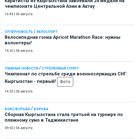
Каратисты из Кыргызстана завоевали 24 медали на
чемпионате Центральной Азии в Актау
16:43
|
06 августа
/
СУПЕРНОВОСТЬ
ВЕЛОСПОРТ
Велосипедная гонка Apricot Marathon Race: нужны
волонтеры!
14:25
|
06 августа
/
ГЛАВНЫЕ НОВОСТИ
СТРЕЛКОВЫЙ СПОРТ
Чемпионат по стрельбе среди военнослужащих СНГ:
Кыргызстан - первый!
Фото
14:25
|
06 августа
/
БОКС/БОРЬБА
БОРЬБА
Сборная Кыргызстана стала третьей на турнире по
пляжному сумо в Таджикистане
09:50
|
06 августа