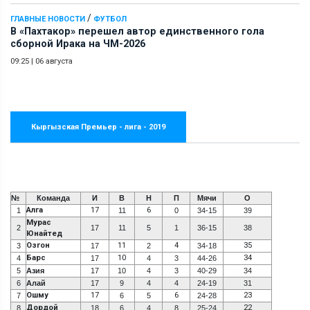
/
ГЛАВНЫЕ НОВОСТИ
ФУТБОЛ
В «Пахтакор» перешел автор единственного гола
сборной Ирака на ЧМ-2026
09:25
|
06 августа
Кыргызская Премьер - лига - 2019
№
Команда
И
В
Н
П
Мячи
О
Алга
17
6
1
11
0
34-15
39
Мурас
2
17
11
5
1
36-15
38
Юнайтед
Озгон
11
4
35
3
17
2
34-18
Барс
10
34
4
17
4
3
44-26
5
Азия
17
10
4
3
40-29
34
6
Алай
17
9
4
4
24-19
31
Ошму
17
6
23
7
6
5
24-28
Дордой
22
8
18
6
4
8
25-24