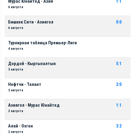
Мурас Юнайтед - Азия
1:1
6 августа
Бишкек Сити - Азиягол
0:0
6 августа
Турнирная таблица Премьер-Лиги
4 августа
Дордой - Кыргызалтын
5:1
3 августа
Нефтчи - Талант
2:0
3 августа
Азиягол - Мурас Юнайтед
1:1
2 августа
Алай - Озгон
3:2
2 августа