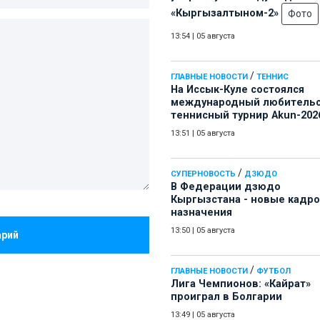
«Кыргызалтыном-2»
Фото
13:54
|
05 августа
/
ГЛАВНЫЕ НОВОСТИ
ТЕННИС
На Иссык-Куле состоялся
международный любитель
теннисный турнир Akun-202
13:51
|
05 августа
/
СУПЕРНОВОСТЬ
ДЗЮДО
В Федерации дзюдо
Кыргызстана - новые кадр
назначения
13:50
|
05 августа
арий
/
ГЛАВНЫЕ НОВОСТИ
ФУТБОЛ
Лига Чемпионов: «Кайрат»
проиграл в Болгарии
13:49
|
05 августа