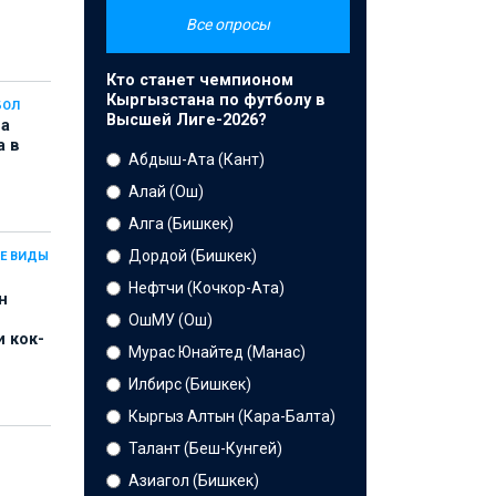
Все опросы
Кто станет чемпионом
Кыргызстана по футболу в
БОЛ
Высшей Лиге-2026?
на
а в
Абдыш-Ата (Кант)
Алай (Ош)
Алга (Бишкек)
Дордой (Бишкек)
Е ВИДЫ
Нефтчи (Кочкор-Ата)
н
ОшМУ (Ош)
 кок-
Мурас Юнайтед (Манас)
Илбирс (Бишкек)
Кыргыз Алтын (Кара-Балта)
Талант (Беш-Кунгей)
Азиагол (Бишкек)