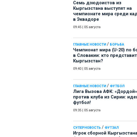
Семь дзюдоистов из
Кыргызстана выступят на
чемпионате мира среди ка
в Эквадоре
09:45
|
05 августа
/
ГЛАВНЫЕ НОВОСТИ
БОРЬБА
Чемпионат мира (U-20) по б
в Словакии: кто представит
Кыргызстан?
09:40
|
05 августа
/
ГЛАВНЫЕ НОВОСТИ
ФУТБОЛ
Лига Вызова АФК: «Дордой»
против клуба из Сирии: иде
футбол!
09:35
|
05 августа
/
СУПЕРНОВОСТЬ
ФУТЗАЛ
Игрок сборной Кыргызстана