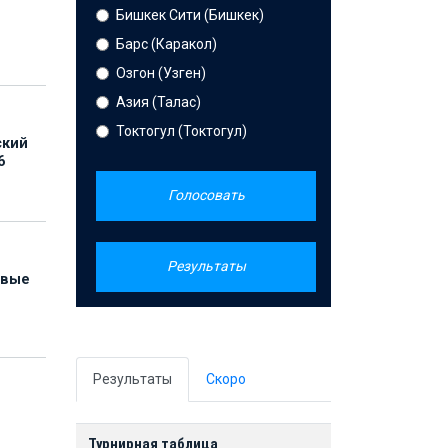
Бишкек Сити (Бишкек)
Барс (Каракол)
Озгон (Узген)
Азия (Талас)
Токтогул (Токтогул)
ский
6
Голосовать
Результаты
овые
Результаты
Скоро
Турнирная таблица