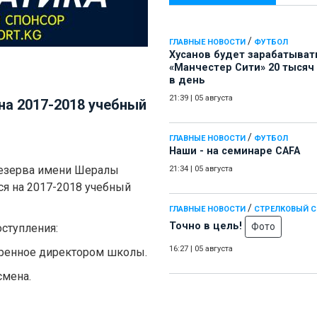
/
ГЛАВНЫЕ НОВОСТИ
ФУТБОЛ
Хусанов будет зарабатыват
«Манчестер Сити» 20 тысяч
в день
21:39
|
05 августа
на 2017-2018 учебный
/
ГЛАВНЫЕ НОВОСТИ
ФУТБОЛ
Наши - на семинаре СAFA
резерва имени Шералы
21:34
|
05 августа
я на 2017-2018 учебный
/
ГЛАВНЫЕ НОВОСТИ
СТРЕЛКОВЫЙ 
Точно в цель!
Фото
ступления:
16:27
|
05 августа
еренное директором школы.
смена.