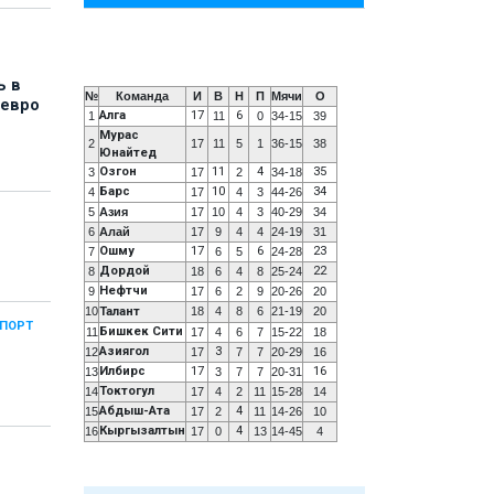
ь в
№
Команда
И
В
Н
П
Мячи
О
 евро
Алга
17
6
1
11
0
34-15
39
Мурас
2
17
11
5
1
36-15
38
Юнайтед
Озгон
11
4
35
3
17
2
34-18
Барс
10
34
4
17
4
3
44-26
5
Азия
17
10
4
3
40-29
34
6
Алай
17
9
4
4
24-19
31
Ошму
17
6
23
7
6
5
24-28
Дордой
22
8
18
6
4
8
25-24
Нефтчи
9
17
6
2
9
20-26
20
10
Талант
18
4
8
6
21-19
20
СПОРТ
Бишкек Сити
11
17
4
6
7
15-22
18
Азиягол
3
12
17
7
7
20-29
16
Илбирс
17
16
13
3
7
7
20-31
Токтогул
14
17
4
2
11
15-28
14
Абдыш-Ата
4
15
17
2
11
14-26
10
Кыргызалтын
4
16
17
0
13
14-45
4