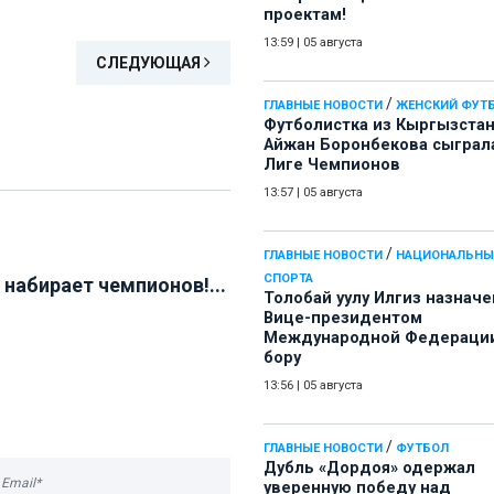
проектам!
13:59
|
05 августа
СЛЕДУЮЩАЯ
/
ГЛАВНЫЕ НОВОСТИ
ЖЕНСКИЙ ФУТ
Футболистка из Кыргызста
Айжан Боронбекова сыграл
Лиге Чемпионов
13:57
|
05 августа
/
ГЛАВНЫЕ НОВОСТИ
НАЦИОНАЛЬНЫ
СПОРТА
 набирает чемпионов!...
Толобай уулу Илгиз назначе
Вице-президентом
Международной Федерации
бору
13:56
|
05 августа
/
ГЛАВНЫЕ НОВОСТИ
ФУТБОЛ
Дубль «Дордоя» одержал
уверенную победу над