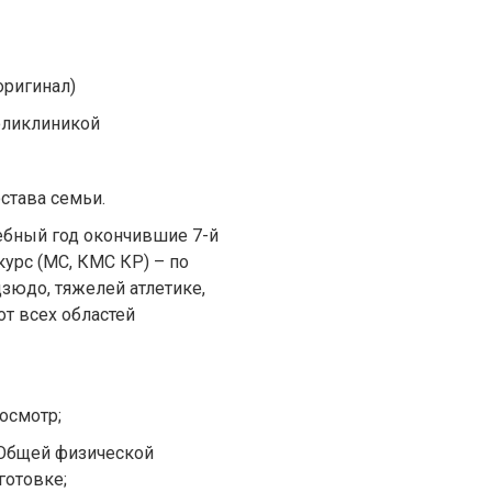
оригинал)
оликлиникой
става семьи.
чебный год окончившие 7-й
 курс (МС, КМС КР) – по
дзюдо, тяжелей атлетике,
 от всех областей
 осмотр;
о Общей физической
готовке;