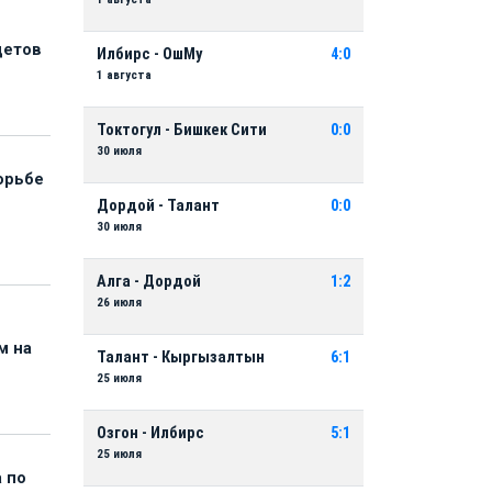
детов
Илбирс - ОшМу
4:0
1 августа
Токтогул - Бишкек Сити
0:0
30 июля
орьбе
Дордой - Талант
0:0
30 июля
Алга - Дордой
1:2
26 июля
м на
Талант - Кыргызалтын
6:1
25 июля
Озгон - Илбирс
5:1
25 июля
 по