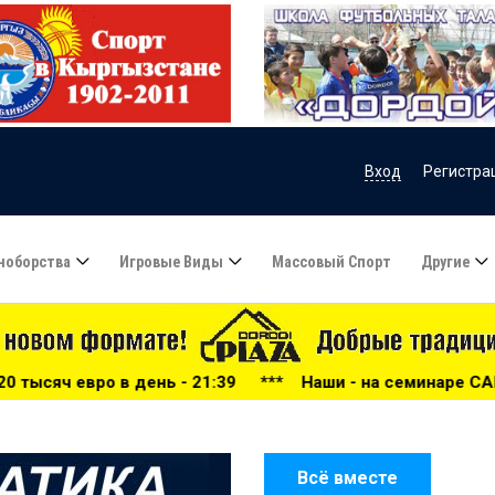
Вход
Регистра
ноборства
Игровые Виды
Массовый Спорт
Другие
21:39
***
Наши - на семинаре СAFA - 21:34
***
Точно 
Всё вместе