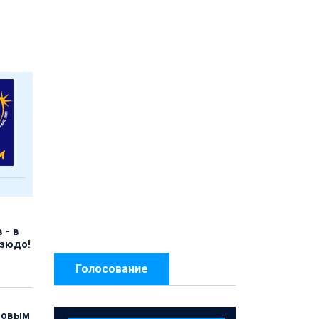
 - в
дзюдо!
Голосование
 новым