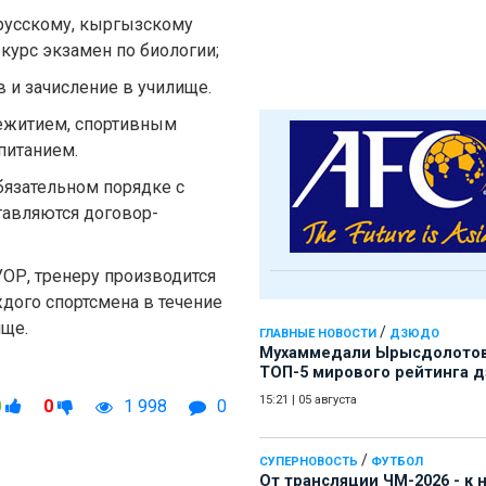
о русскому, кыргызскому
 курс экзамен по биологии;
в и зачисление в училище.
ежитием, спортивным
питанием.
бязательном порядке с
тавляются договор-
УОР, тренеру производится
дого спортсмена в течение
ище.
/
ГЛАВНЫЕ НОВОСТИ
ДЗЮДО
Мухаммедали Ырысдолотов
ТОП-5 мирового рейтинга 
15:21
|
05 августа
0
0
1 998
0
/
СУПЕРНОВОСТЬ
ФУТБОЛ
От трансляции ЧМ-2026 - к