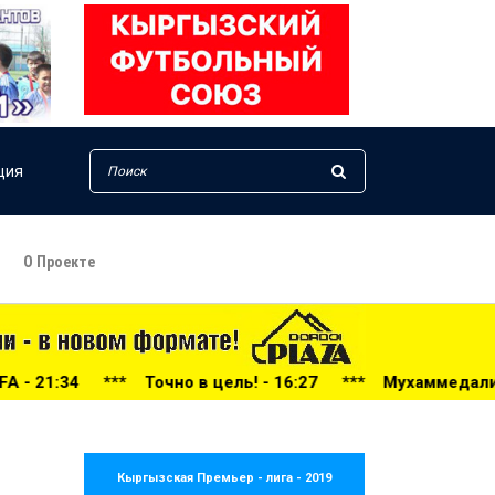
ция
О Проекте
в цель! - 16:27
***
Мухаммедали Ырысдолотов - в ТОП-5
Кыргызская Премьер - лига - 2019