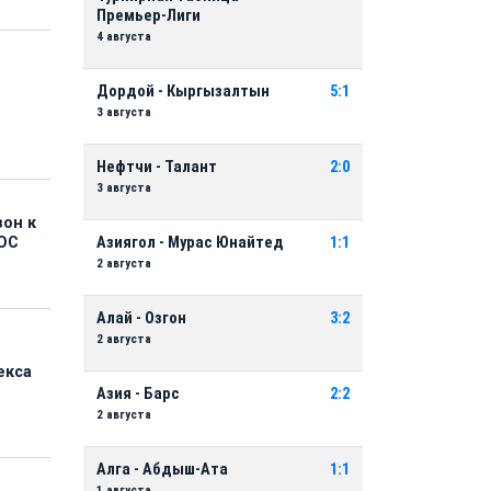
Премьер-Лиги
4 августа
Дордой - Кыргызалтын
5:1
3 августа
Нефтчи - Талант
2:0
3 августа
зон к
Азиягол - Мурас Юнайтед
1:1
ОС
2 августа
Алай - Озгон
3:2
2 августа
екса
Азия - Барс
2:2
2 августа
Алга - Абдыш-Ата
1:1
1 августа