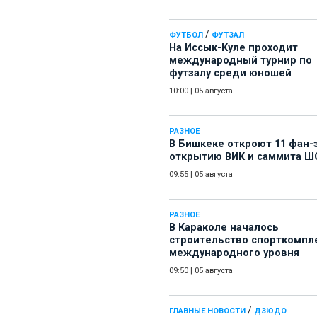
/
ФУТБОЛ
ФУТЗАЛ
На Иссык-Куле проходит
международный турнир по
футзалу среди юношей
10:00
|
05 августа
РАЗНОЕ
В Бишкеке откроют 11 фан-
открытию ВИК и саммита Ш
09:55
|
05 августа
РАЗНОЕ
В Караколе началось
строительство спорткомпл
международного уровня
09:50
|
05 августа
/
ГЛАВНЫЕ НОВОСТИ
ДЗЮДО