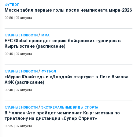
ФУТБОЛ
Месси забил первые голы после чемпионата мира-2026
09:50
|
07 августа
/
ГЛАВНЫЕ НОВОСТИ
ММА
EFC Global проведет серию бойцовских турниров в
Кыргызстане (расписание)
09:45
|
07 августа
/
ГЛАВНЫЕ НОВОСТИ
ФУТБОЛ
«Мурас Юнайтед» и «Дордой» стартуют в Лиге Вызова
АФК (расписание)
09:40
|
07 августа
/
ГЛАВНЫЕ НОВОСТИ
ЭКСТРЕМАЛЬНЫЕ ВИДЫ СПОРТА
В Чолпон-Ате пройдет чемпионат Кыргызстана по
триатлону на дистанции «Супер Спринт»
09:35
|
07 августа