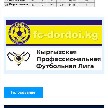
Абдыш-Ата
4
15
17
2
11
14-26
10
Кыргызалтын
4
16
17
0
13
14-45
4
Голосование