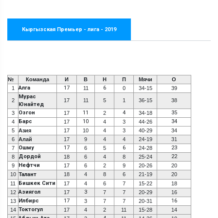
Кыргызская Премьер - лига - 2019
№
Команда
И
В
Н
П
Мячи
О
Алга
17
6
1
11
0
34-15
39
Мурас
2
17
11
5
1
36-15
38
Юнайтед
Озгон
11
4
35
3
17
2
34-18
Барс
10
34
4
17
4
3
44-26
5
Азия
17
10
4
3
40-29
34
6
Алай
17
9
4
4
24-19
31
Ошму
17
6
23
7
6
5
24-28
Дордой
22
8
18
6
4
8
25-24
Нефтчи
9
17
6
2
9
20-26
20
10
Талант
18
4
8
6
21-19
20
Бишкек Сити
11
17
4
6
7
15-22
18
Азиягол
3
12
17
7
7
20-29
16
Илбирс
17
16
13
3
7
7
20-31
Токтогул
14
17
4
2
11
15-28
14