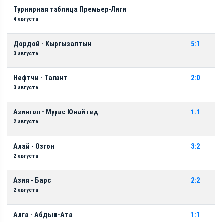
Турнирная таблица Премьер-Лиги
4 августа
Дордой - Кыргызалтын
5:1
3 августа
Нефтчи - Талант
2:0
3 августа
Азиягол - Мурас Юнайтед
1:1
2 августа
Алай - Озгон
3:2
2 августа
Азия - Барс
2:2
2 августа
Алга - Абдыш-Ата
1:1