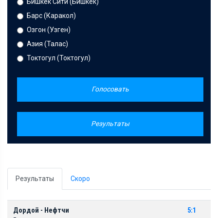
Бишкек Сити (Бишкек)
Барс (Каракол)
Озгон (Узген)
Азия (Талас)
Токтогул (Токтогул)
Голосовать
Результаты
Результаты
Скоро
Дордой - Нефтчи
5:1