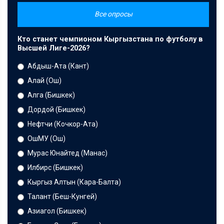
Все опросы
Кто станет чемпионом Кыргызстана по футболу в
Высшей Лиге-2026?
Абдыш-Ата (Кант)
Алай (Ош)
Алга (Бишкек)
Дордой (Бишкек)
Нефтчи (Кочкор-Ата)
ОшМУ (Ош)
Мурас Юнайтед (Манас)
Илбирс (Бишкек)
Кыргыз Алтын (Кара-Балта)
Талант (Беш-Кунгей)
Азиагол (Бишкек)