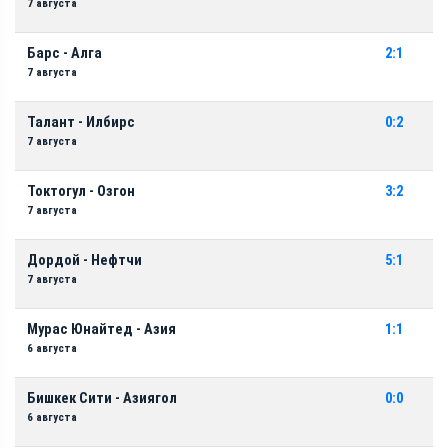
7 августа
Барс - Алга
2:1
7 августа
Талант - Илбирс
0:2
7 августа
Токтогул - Озгон
3:2
7 августа
Дордой - Нефтчи
5:1
7 августа
Мурас Юнайтед - Азия
1:1
6 августа
Бишкек Сити - Азиягол
0:0
6 августа