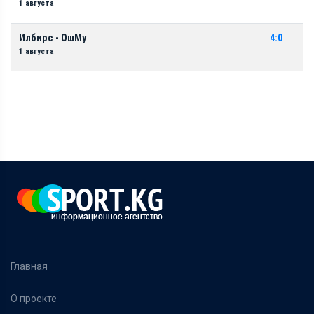
1 августа
Илбирс - ОшМу
4:0
1 августа
Главная
О проекте