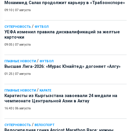
Мохаммед Салах продолжит карьеру в «Трабзонспоре»
09:10
|
07 августа
/
СУПЕРНОВОСТЬ
ФУТБОЛ
УЕФА изменил правила дисквалификаций за желтые
карточки
09:05
|
07 августа
/
ГЛАВНЫЕ НОВОСТИ
ФУТБОЛ
Высшая Лига-2026: «Мурас Юнайтед» догоняет «Алгу»
01:25
|
07 августа
/
ГЛАВНЫЕ НОВОСТИ
КАРАТЕ
Каратисты из Кыргызстана завоевали 24 медали на
чемпионате Центральной Азии в Актау
16:43
|
06 августа
/
СУПЕРНОВОСТЬ
ВЕЛОСПОРТ
Велосипедная гонка Apricot Marathon Race: нужны