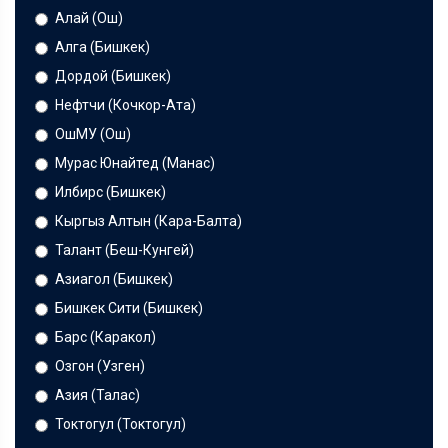
Алай (Ош)
Алга (Бишкек)
Дордой (Бишкек)
Нефтчи (Кочкор-Ата)
ОшМУ (Ош)
Мурас Юнайтед (Манас)
Илбирс (Бишкек)
Кыргыз Алтын (Кара-Балта)
Талант (Беш-Кунгей)
Азиагол (Бишкек)
Бишкек Сити (Бишкек)
Барс (Каракол)
Озгон (Узген)
Азия (Талас)
Токтогул (Токтогул)