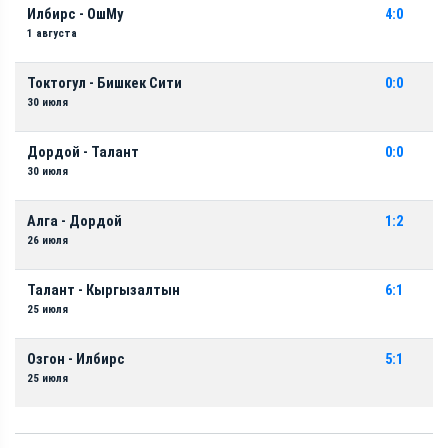
Илбирс - ОшМу
4:0
1 августа
Токтогул - Бишкек Сити
0:0
30 июля
Дордой - Талант
0:0
30 июля
Алга - Дордой
1:2
26 июля
Талант - Кыргызалтын
6:1
25 июля
Озгон - Илбирс
5:1
25 июля