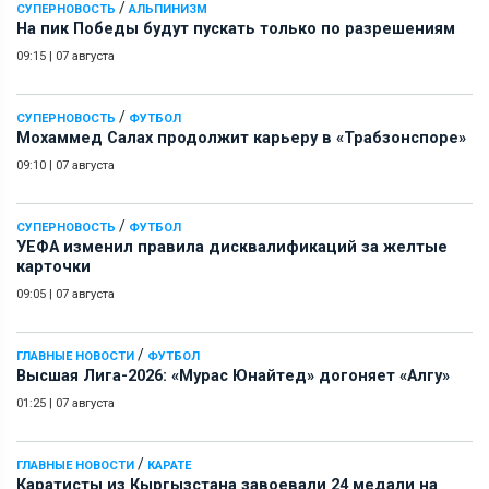
/
СУПЕРНОВОСТЬ
АЛЬПИНИЗМ
На пик Победы будут пускать только по разрешениям
09:15
|
07 августа
/
СУПЕРНОВОСТЬ
ФУТБОЛ
Мохаммед Салах продолжит карьеру в «Трабзонспоре»
09:10
|
07 августа
/
СУПЕРНОВОСТЬ
ФУТБОЛ
УЕФА изменил правила дисквалификаций за желтые
карточки
09:05
|
07 августа
/
ГЛАВНЫЕ НОВОСТИ
ФУТБОЛ
Высшая Лига-2026: «Мурас Юнайтед» догоняет «Алгу»
01:25
|
07 августа
/
ГЛАВНЫЕ НОВОСТИ
КАРАТЕ
Каратисты из Кыргызстана завоевали 24 медали на