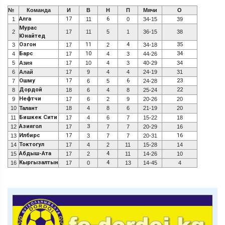
№
Команда
И
В
Н
П
Мячи
О
Алга
17
6
1
11
0
34-15
39
Мурас
2
17
11
5
1
36-15
38
Юнайтед
Озгон
11
4
35
3
17
2
34-18
Барс
10
34
4
17
4
3
44-26
5
Азия
17
10
4
3
40-29
34
6
Алай
17
9
4
4
24-19
31
Ошму
17
6
23
7
6
5
24-28
Дордой
22
8
18
6
4
8
25-24
Нефтчи
9
17
6
2
9
20-26
20
10
Талант
18
4
8
6
21-19
20
Бишкек Сити
11
17
4
6
7
15-22
18
Азиягол
3
12
17
7
7
20-29
16
Илбирс
17
16
13
3
7
7
20-31
Токтогул
14
17
4
2
11
15-28
14
Абдыш-Ата
4
15
17
2
11
14-26
10
Кыргызалтын
4
16
17
0
13
14-45
4