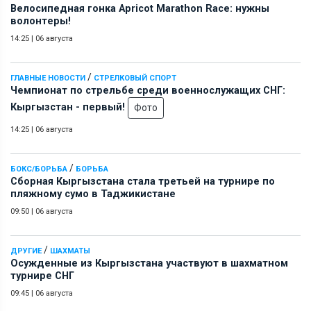
Велосипедная гонка Apricot Marathon Race: нужны
волонтеры!
14:25
|
06 августа
/
ГЛАВНЫЕ НОВОСТИ
СТРЕЛКОВЫЙ СПОРТ
Чемпионат по стрельбе среди военнослужащих СНГ:
Кыргызстан - первый!
Фото
14:25
|
06 августа
/
БОКС/БОРЬБА
БОРЬБА
Сборная Кыргызстана стала третьей на турнире по
пляжному сумо в Таджикистане
09:50
|
06 августа
/
ДРУГИЕ
ШАХМАТЫ
Осужденные из Кыргызстана участвуют в шахматном
турнире СНГ
09:45
|
06 августа