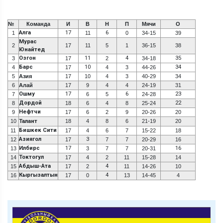
№
Команда
И
В
Н
П
Мячи
О
Алга
17
6
1
11
0
34-15
39
Мурас
2
17
11
5
1
36-15
38
Юнайтед
Озгон
11
4
35
3
17
2
34-18
Барс
10
34
4
17
4
3
44-26
5
Азия
17
10
4
3
40-29
34
6
Алай
17
9
4
4
24-19
31
Ошму
17
6
23
7
6
5
24-28
Дордой
22
8
18
6
4
8
25-24
Нефтчи
9
17
6
2
9
20-26
20
10
Талант
18
4
8
6
21-19
20
Бишкек Сити
11
17
4
6
7
15-22
18
Азиягол
3
12
17
7
7
20-29
16
Илбирс
17
16
13
3
7
7
20-31
Токтогул
14
17
4
2
11
15-28
14
Абдыш-Ата
4
15
17
2
11
14-26
10
Кыргызалтын
4
16
17
0
13
14-45
4