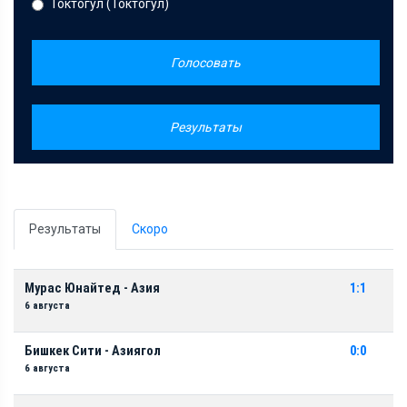
Токтогул (Токтогул)
Голосовать
Результаты
Результаты
Скоро
Мурас Юнайтед - Азия
1:1
6 августа
Бишкек Сити - Азиягол
0:0
6 августа