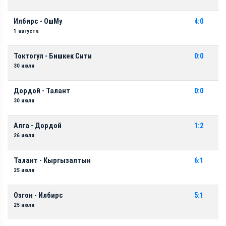
Илбирс - ОшМу
4:0
1 августа
Токтогул - Бишкек Сити
0:0
30 июля
Дордой - Талант
0:0
30 июля
Алга - Дордой
1:2
26 июля
Талант - Кыргызалтын
6:1
25 июля
Озгон - Илбирс
5:1
25 июля