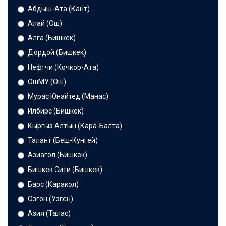
Абдыш-Ата (Кант)
Алай (Ош)
Алга (Бишкек)
Дордой (Бишкек)
Нефтчи (Кочкор-Ата)
ОшМУ (Ош)
Мурас Юнайтед (Манас)
Илбирс (Бишкек)
Кыргыз Алтын (Кара-Балта)
Талант (Беш-Кунгей)
Азиагол (Бишкек)
Бишкек Сити (Бишкек)
Барс (Каракол)
Озгон (Узген)
Азия (Талас)