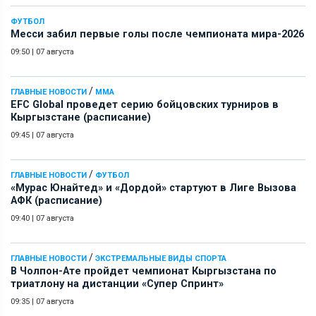
ФУТБОЛ
Месси забил первые голы после чемпионата мира-2026
09:50
|
07 августа
/
ГЛАВНЫЕ НОВОСТИ
ММА
EFC Global проведет серию бойцовских турниров в
Кыргызстане (расписание)
09:45
|
07 августа
/
ГЛАВНЫЕ НОВОСТИ
ФУТБОЛ
«Мурас Юнайтед» и «Дордой» стартуют в Лиге Вызова
АФК (расписание)
09:40
|
07 августа
/
ГЛАВНЫЕ НОВОСТИ
ЭКСТРЕМАЛЬНЫЕ ВИДЫ СПОРТА
В Чолпон-Ате пройдет чемпионат Кыргызстана по
триатлону на дистанции «Супер Спринт»
09:35
|
07 августа