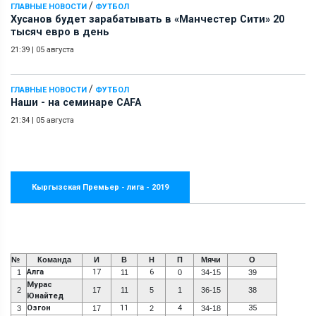
/
ГЛАВНЫЕ НОВОСТИ
ФУТБОЛ
Хусанов будет зарабатывать в «Манчестер Сити» 20
тысяч евро в день
21:39
|
05 августа
/
ГЛАВНЫЕ НОВОСТИ
ФУТБОЛ
Наши - на семинаре СAFA
21:34
|
05 августа
Кыргызская Премьер - лига - 2019
№
Команда
И
В
Н
П
Мячи
О
Алга
17
6
1
11
0
34-15
39
Мурас
2
17
11
5
1
36-15
38
Юнайтед
Озгон
11
4
35
3
17
2
34-18