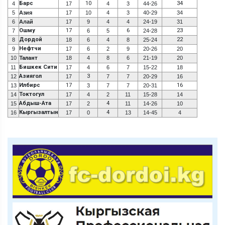
Барс
10
34
4
17
4
3
44-26
5
Азия
17
10
4
3
40-29
34
6
Алай
17
9
4
4
24-19
31
Ошму
17
6
23
7
6
5
24-28
Дордой
22
8
18
6
4
8
25-24
Нефтчи
9
17
6
2
9
20-26
20
10
Талант
18
4
8
6
21-19
20
Бишкек Сити
11
17
4
6
7
15-22
18
Азиягол
3
12
17
7
7
20-29
16
Илбирс
17
16
13
3
7
7
20-31
Токтогул
14
17
4
2
11
15-28
14
Абдыш-Ата
4
15
17
2
11
14-26
10
Кыргызалтын
4
16
17
0
13
14-45
4