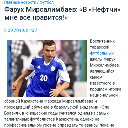
Главные новости
/
Футбол
Фарух Мирсалимбаев: «В «Нефтчи»
мне все нравится!»
2.09.2019, 21:37
Воспитанник
таразской
футбольный
школы Фарух
Мирсалимбаев,
являющийся
сыном
известного в
прошлом игрока
национальной
сборной Казахстана Фархада Мирсалимбаева и
проходивший обучение в бразильской академии
«
Оле
Бразил
»,
в юношеские годы считался одним из самых
талантливых футболистов Казахстана, однако на
профессиональном уровне оправдать те авансы пока не