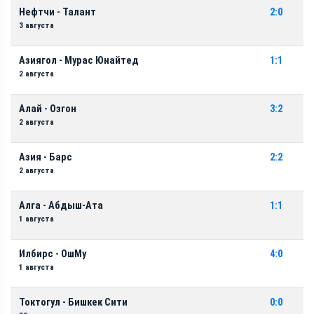
Нефтчи - Талант
2:0
3 августа
Азиягол - Мурас Юнайтед
1:1
2 августа
Алай - Озгон
3:2
2 августа
Азия - Барс
2:2
2 августа
Алга - Абдыш-Ата
1:1
1 августа
Илбирс - ОшМу
4:0
1 августа
Токтогул - Бишкек Сити
0:0