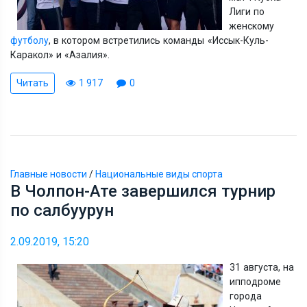
Лиги по
женскому
футболу
, в котором встретились команды
«
Иссык-Куль-
Каракол
»
и
«
Азалия
»
.
Читать
1 917
0
Главные новости
/
Национальные виды спорта
В Чолпон-Ате завершился турнир
по салбуурун
2.09.2019, 15:20
31 августа, на
ипподроме
города