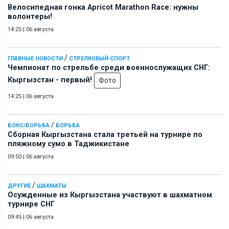
Велосипедная гонка Apricot Marathon Race: нужны
волонтеры!
14:25
|
06 августа
/
ГЛАВНЫЕ НОВОСТИ
СТРЕЛКОВЫЙ СПОРТ
Чемпионат по стрельбе среди военнослужащих СНГ:
Кыргызстан - первый!
Фото
14:25
|
06 августа
/
БОКС/БОРЬБА
БОРЬБА
Сборная Кыргызстана стала третьей на турнире по
пляжному сумо в Таджикистане
09:50
|
06 августа
/
ДРУГИЕ
ШАХМАТЫ
Осужденные из Кыргызстана участвуют в шахматном
турнире СНГ
09:45
|
06 августа