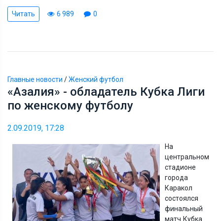
Читать
6 989
0
Главные новости
/
Женский футбол
«Азалия» - обладатель Кубка Лиги
по женскому футболу
2.09.2019, 17:28
На
центральном
стадионе
города
Каракол
состоялся
финальный
матч Кубка