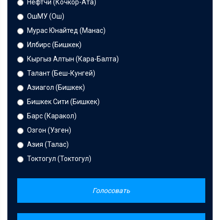
Нефтчи (Кочкор-Ата)
ОшМУ (Ош)
Мурас Юнайтед (Манас)
Илбирс (Бишкек)
Кыргыз Алтын (Кара-Балта)
Талант (Беш-Кунгей)
Азиагол (Бишкек)
Бишкек Сити (Бишкек)
Барс (Каракол)
Озгон (Узген)
Азия (Талас)
Токтогул (Токтогул)
Голосовать