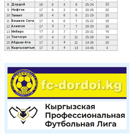
Дордой
22
8
18
6
4
8
25-24
Нефтчи
9
17
6
2
9
20-26
20
10
Талант
18
4
8
6
21-19
20
Бишкек Сити
11
17
4
6
7
15-22
18
Азиягол
3
12
17
7
7
20-29
16
Илбирс
17
16
13
3
7
7
20-31
Токтогул
14
17
4
2
11
15-28
14
Абдыш-Ата
4
15
17
2
11
14-26
10
Кыргызалтын
4
16
17
0
13
14-45
4