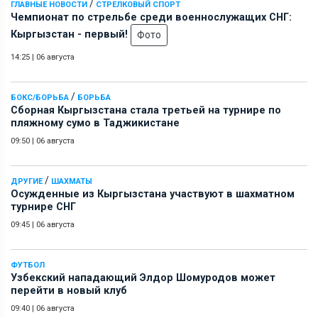
/
ГЛАВНЫЕ НОВОСТИ
СТРЕЛКОВЫЙ СПОРТ
Чемпионат по стрельбе среди военнослужащих СНГ:
Кыргызстан - первый!
Фото
14:25
|
06 августа
/
БОКС/БОРЬБА
БОРЬБА
Сборная Кыргызстана стала третьей на турнире по
пляжному сумо в Таджикистане
09:50
|
06 августа
/
ДРУГИЕ
ШАХМАТЫ
Осужденные из Кыргызстана участвуют в шахматном
турнире СНГ
09:45
|
06 августа
ФУТБОЛ
Узбекский нападающий Элдор Шомуродов может
перейти в новый клуб
09:40
|
06 августа