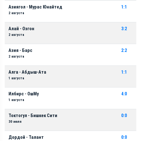
Азиягол - Мурас Юнайтед
1:1
2 августа
Алай - Озгон
3:2
2 августа
Азия - Барс
2:2
2 августа
Алга - Абдыш-Ата
1:1
1 августа
Илбирс - ОшМу
4:0
1 августа
Токтогул - Бишкек Сити
0:0
30 июля
Дордой - Талант
0:0