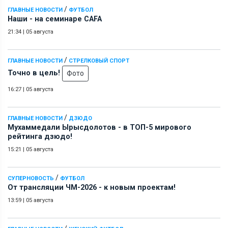
/
ГЛАВНЫЕ НОВОСТИ
ФУТБОЛ
Наши - на семинаре СAFA
21:34
|
05 августа
/
ГЛАВНЫЕ НОВОСТИ
СТРЕЛКОВЫЙ СПОРТ
Точно в цель!
Фото
16:27
|
05 августа
/
ГЛАВНЫЕ НОВОСТИ
ДЗЮДО
Мухаммедали Ырысдолотов - в ТОП-5 мирового
рейтинга дзюдо!
15:21
|
05 августа
/
СУПЕРНОВОСТЬ
ФУТБОЛ
От трансляции ЧМ-2026 - к новым проектам!
13:59
|
05 августа