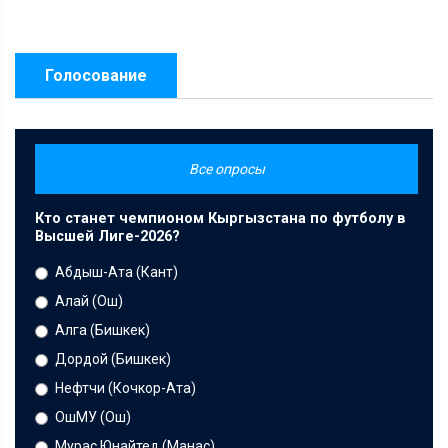
Голосование
Все опросы
Кто станет чемпионом Кыргызстана по футболу в
Высшей Лиге-2026?
Абдыш-Ата (Кант)
Алай (Ош)
Алга (Бишкек)
Дордой (Бишкек)
Нефтчи (Кочкор-Ата)
ОшМУ (Ош)
Мурас Юнайтед (Манас)