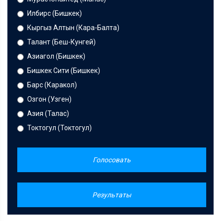
Илбирс (Бишкек)
Кыргыз Алтын (Кара-Балта)
Талант (Беш-Кунгей)
Азиагол (Бишкек)
Бишкек Сити (Бишкек)
Барс (Каракол)
Озгон (Узген)
Азия (Талас)
Токтогул (Токтогул)
Голосовать
Результаты