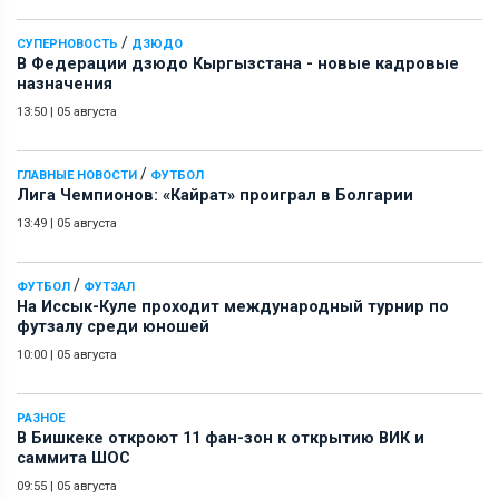
/
СУПЕРНОВОСТЬ
ДЗЮДО
В Федерации дзюдо Кыргызстана - новые кадровые
назначения
13:50
|
05 августа
/
ГЛАВНЫЕ НОВОСТИ
ФУТБОЛ
Лига Чемпионов: «Кайрат» проиграл в Болгарии
13:49
|
05 августа
/
ФУТБОЛ
ФУТЗАЛ
На Иссык-Куле проходит международный турнир по
футзалу среди юношей
10:00
|
05 августа
РАЗНОЕ
В Бишкеке откроют 11 фан-зон к открытию ВИК и
саммита ШОС
09:55
|
05 августа