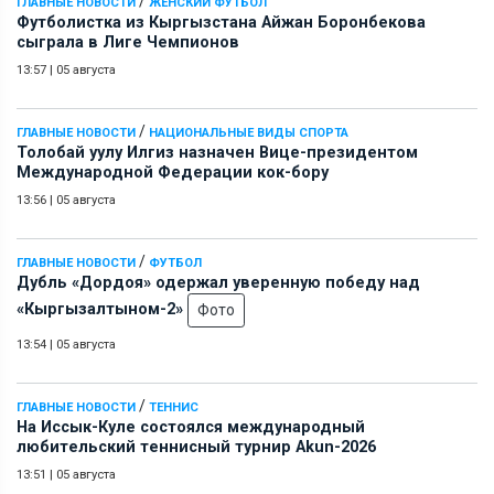
/
ГЛАВНЫЕ НОВОСТИ
ЖЕНСКИЙ ФУТБОЛ
Футболистка из Кыргызстана Айжан Боронбекова
сыграла в Лиге Чемпионов
13:57
|
05 августа
/
ГЛАВНЫЕ НОВОСТИ
НАЦИОНАЛЬНЫЕ ВИДЫ СПОРТА
Толобай уулу Илгиз назначен Вице-президентом
Международной Федерации кок-бору
13:56
|
05 августа
/
ГЛАВНЫЕ НОВОСТИ
ФУТБОЛ
Дубль «Дордоя» одержал уверенную победу над
«Кыргызалтыном-2»
Фото
13:54
|
05 августа
/
ГЛАВНЫЕ НОВОСТИ
ТЕННИС
На Иссык-Куле состоялся международный
любительский теннисный турнир Akun-2026
13:51
|
05 августа