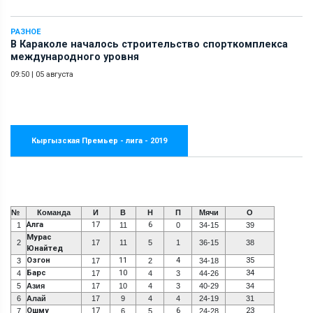
РАЗНОЕ
В Караколе началось строительство спорткомплекса
международного уровня
09:50
|
05 августа
Кыргызская Премьер - лига - 2019
№
Команда
И
В
Н
П
Мячи
О
Алга
17
6
1
11
0
34-15
39
Мурас
2
17
11
5
1
36-15
38
Юнайтед
Озгон
11
4
35
3
17
2
34-18
Барс
10
34
4
17
4
3
44-26
5
Азия
17
10
4
3
40-29
34
6
Алай
17
9
4
4
24-19
31
Ошму
17
6
23
7
6
5
24-28