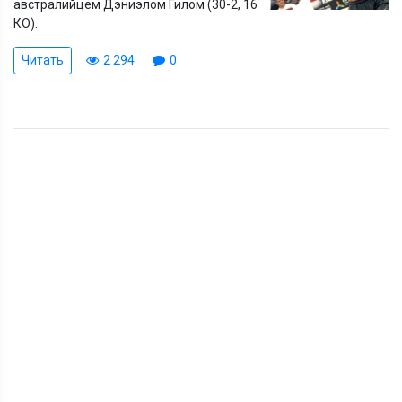
австралийцем Дэниэлом Гилом (30-2, 16
КО).
Читать
2 294
0