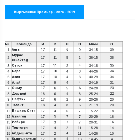
Кыргызская Премьер - лига - 2019
№
Команда
И
В
Н
П
Мячи
О
Алга
17
6
1
11
0
34-15
39
Мурас
2
17
11
5
1
36-15
38
Юнайтед
Озгон
11
4
35
3
17
2
34-18
Барс
10
34
4
17
4
3
44-26
5
Азия
17
10
4
3
40-29
34
6
Алай
17
9
4
4
24-19
31
Ошму
17
6
23
7
6
5
24-28
Дордой
22
8
18
6
4
8
25-24
Нефтчи
9
17
6
2
9
20-26
20
10
Талант
18
4
8
6
21-19
20
Бишкек Сити
11
17
4
6
7
15-22
18
Азиягол
3
12
17
7
7
20-29
16
Илбирс
17
16
13
3
7
7
20-31
Токтогул
14
17
4
2
11
15-28
14
Абдыш-Ата
4
15
17
2
11
14-26
10
Кыргызалтын
4
16
17
0
13
14-45
4