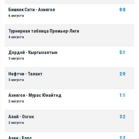
Бишкек Сити - Азиягол
0:0
6 августа
Турнирная таблица Премьер-Лиги
4 августа
Дордой - Кыргызалтын
5:1
3 августа
Нефтчи - Талант
2:0
3 августа
Азиягол - Мурас Юнайтед
1:1
2 августа
Алай - Озгон
3:2
2 августа
Азия - Барс
2:2