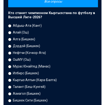
Все опросы
Кто станет чемпионом Кыргызстана по футболу в
Высшей Лиге-2026?
Абдыш-Ата (Кант)
Алай (Ош)
Алга (Бишкек)
Дордой (Бишкек)
Нефтчи (Кочкор-Ата)
ОшМУ (Ош)
Мурас Юнайтед (Манас)
Илбирс (Бишкек)
Кыргыз Алтын (Кара-Балта)
Талант (Беш-Кунгей)
Азиагол (Бишкек)
Бишкек Сити (Бишкек)