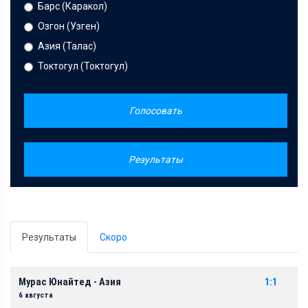
Барс (Каракол)
Озгон (Узген)
Азия (Талас)
Токтогул (Токтогул)
Голосовать
Результаты
Результаты
Скоро
Мурас Юнайтед - Азия
1:1
6 августа