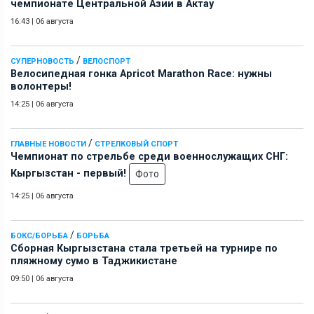
чемпионате Центральной Азии в Актау
16:43
|
06 августа
/
СУПЕРНОВОСТЬ
ВЕЛОСПОРТ
Велосипедная гонка Apricot Marathon Race: нужны
волонтеры!
14:25
|
06 августа
/
ГЛАВНЫЕ НОВОСТИ
СТРЕЛКОВЫЙ СПОРТ
Чемпионат по стрельбе среди военнослужащих СНГ:
Кыргызстан - первый!
Фото
14:25
|
06 августа
/
БОКС/БОРЬБА
БОРЬБА
Сборная Кыргызстана стала третьей на турнире по
пляжному сумо в Таджикистане
09:50
|
06 августа