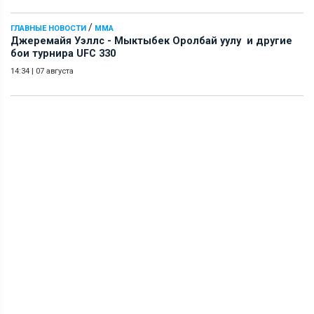
/
ГЛАВНЫЕ НОВОСТИ
ММА
Джеремайя Уэллс - Мыктыбек Оролбай уулу и другие
бои турнира UFC 330
14:34
|
07 августа