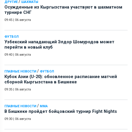
/
ДРУГИЕ
ШАХМАТЫ
Осужденные из Кыргызстана участвуют в шахматном
турнире СНГ
09:45
|
06 августа
ФУТБОЛ
Узбекский нападающий Элдор Шомуродов может
перейти в новый клуб
09:40
|
06 августа
/
ГЛАВНЫЕ НОВОСТИ
ФУТБОЛ
Кубок Азии (U-20): обновленное расписание матчей
сборной Кыргызстана в Бишкеке
09:35
|
06 августа
/
ГЛАВНЫЕ НОВОСТИ
ММА
В Бишкеке пройдет бойцовский турнир Fight Nights
09:30
|
06 августа