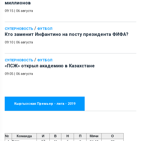
миллионов
09:15
|
06 августа
/
СУПЕРНОВОСТЬ
ФУТБОЛ
Кто заменит Инфантино на посту президента ФИФА?
09:10
|
06 августа
/
СУПЕРНОВОСТЬ
ФУТБОЛ
«ПСЖ» открыл академию в Казахстане
09:05
|
06 августа
Кыргызская Премьер - лига - 2019
№
Команда
И
В
Н
П
Мячи
О