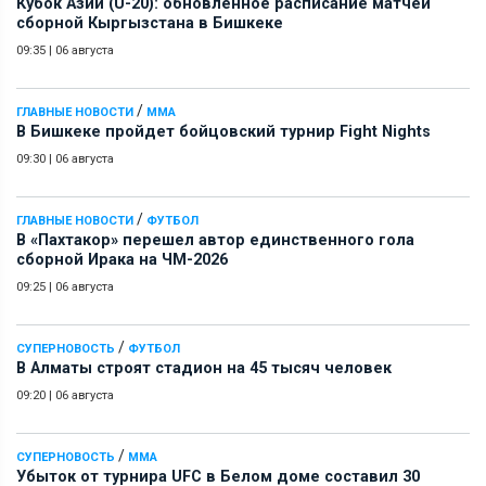
Кубок Азии (U-20): обновленное расписание матчей
сборной Кыргызстана в Бишкеке
09:35
|
06 августа
/
ГЛАВНЫЕ НОВОСТИ
ММА
В Бишкеке пройдет бойцовский турнир Fight Nights
09:30
|
06 августа
/
ГЛАВНЫЕ НОВОСТИ
ФУТБОЛ
В «Пахтакор» перешел автор единственного гола
сборной Ирака на ЧМ-2026
09:25
|
06 августа
/
СУПЕРНОВОСТЬ
ФУТБОЛ
В Алматы строят стадион на 45 тысяч человек
09:20
|
06 августа
/
СУПЕРНОВОСТЬ
ММА
Убыток от турнира UFC в Белом доме составил 30