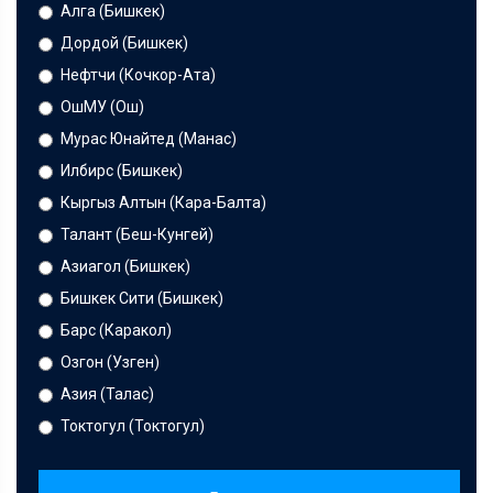
Алга (Бишкек)
Дордой (Бишкек)
Нефтчи (Кочкор-Ата)
ОшМУ (Ош)
Мурас Юнайтед (Манас)
Илбирс (Бишкек)
Кыргыз Алтын (Кара-Балта)
Талант (Беш-Кунгей)
Азиагол (Бишкек)
Бишкек Сити (Бишкек)
Барс (Каракол)
Озгон (Узген)
Азия (Талас)
Токтогул (Токтогул)