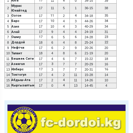
Алга
17
6
1
11
0
34-15
39
Мурас
2
17
11
5
1
36-15
38
Юнайтед
Озгон
11
4
35
3
17
2
34-18
Барс
10
34
4
17
4
3
44-26
5
Азия
17
10
4
3
40-29
34
6
Алай
17
9
4
4
24-19
31
Ошму
17
6
23
7
6
5
24-28
Дордой
22
8
18
6
4
8
25-24
Нефтчи
9
17
6
2
9
20-26
20
10
Талант
18
4
8
6
21-19
20
Бишкек Сити
11
17
4
6
7
15-22
18
Азиягол
3
12
17
7
7
20-29
16
Илбирс
17
16
13
3
7
7
20-31
Токтогул
14
17
4
2
11
15-28
14
Абдыш-Ата
4
15
17
2
11
14-26
10
Кыргызалтын
4
16
17
0
13
14-45
4