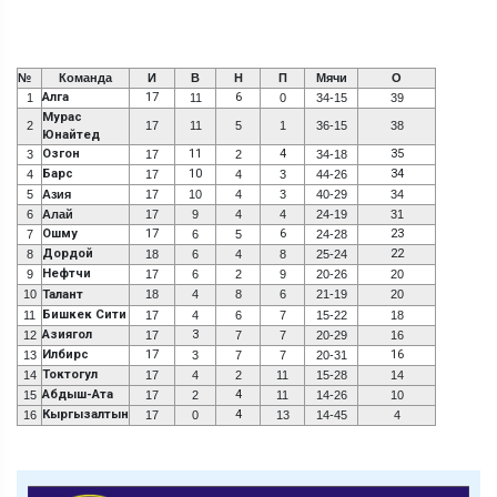
№
Команда
И
В
Н
П
Мячи
О
Алга
17
6
1
11
0
34-15
39
Мурас
2
17
11
5
1
36-15
38
Юнайтед
Озгон
11
4
35
3
17
2
34-18
Барс
10
34
4
17
4
3
44-26
5
Азия
17
10
4
3
40-29
34
6
Алай
17
9
4
4
24-19
31
Ошму
17
6
23
7
6
5
24-28
Дордой
22
8
18
6
4
8
25-24
Нефтчи
9
17
6
2
9
20-26
20
10
Талант
18
4
8
6
21-19
20
Бишкек Сити
11
17
4
6
7
15-22
18
Азиягол
3
12
17
7
7
20-29
16
Илбирс
17
16
13
3
7
7
20-31
Токтогул
14
17
4
2
11
15-28
14
Абдыш-Ата
4
15
17
2
11
14-26
10
Кыргызалтын
4
16
17
0
13
14-45
4