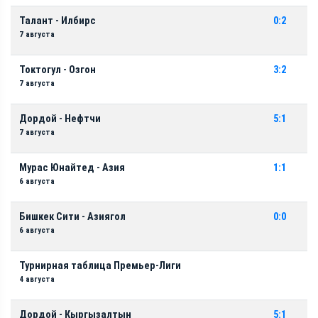
Талант - Илбирс
0:2
7 августа
Токтогул - Озгон
3:2
7 августа
Дордой - Нефтчи
5:1
7 августа
Мурас Юнайтед - Азия
1:1
6 августа
Бишкек Сити - Азиягол
0:0
6 августа
Турнирная таблица Премьер-Лиги
4 августа
Дордой - Кыргызалтын
5:1