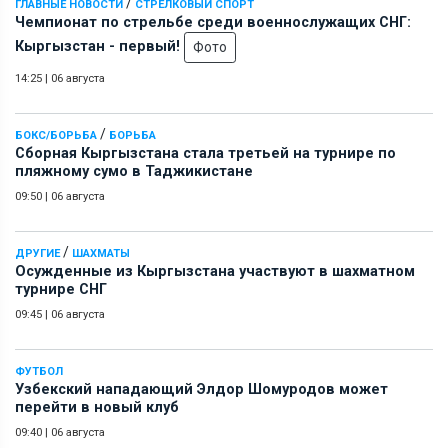
/
ГЛАВНЫЕ НОВОСТИ
СТРЕЛКОВЫЙ СПОРТ
Чемпионат по стрельбе среди военнослужащих СНГ:
Кыргызстан - первый!
Фото
14:25
|
06 августа
/
БОКС/БОРЬБА
БОРЬБА
Сборная Кыргызстана стала третьей на турнире по
пляжному сумо в Таджикистане
09:50
|
06 августа
/
ДРУГИЕ
ШАХМАТЫ
Осужденные из Кыргызстана участвуют в шахматном
турнире СНГ
09:45
|
06 августа
ФУТБОЛ
Узбекский нападающий Элдор Шомуродов может
перейти в новый клуб
09:40
|
06 августа