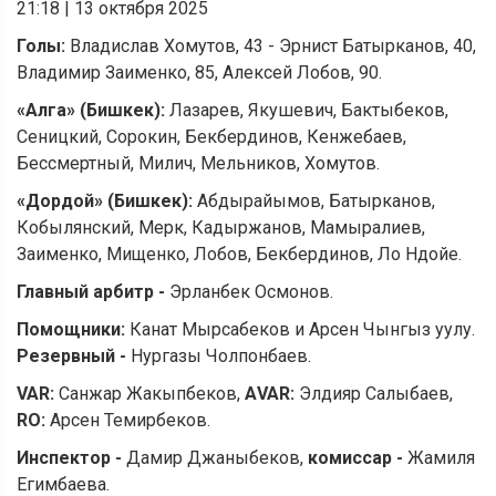
21:18
|
13 октября 2025
Голы:
Владислав Хомутов, 43 - Эрнист Батырканов, 40,
Владимир Заименко, 85, Алексей Лобов, 90.
«Алга» (Бишкек):
Лазарев, Якушевич, Бактыбеков,
Сеницкий, Сорокин, Бекбердинов, Кенжебаев,
Бессмертный, Милич, Мельников, Хомутов.
«Дордой» (Бишкек):
Абдырайымов, Батырканов,
Кобылянский, Мерк, Кадыржанов, Мамыралиев,
Заименко, Мищенко, Лобов, Бекбердинов, Ло Ндойе.
Главный арбитр -
Эрланбек Осмонов.
Помощники:
Канат Мырсабеков и Арсен Чынгыз уулу.
Резервный -
Нургазы Чолпонбаев.
VAR
:
Санжар Жакыпбеков,
А
VAR
:
Элдияр Салыбаев,
RO
:
Арсен Темирбеков.
Инспектор -
Дамир Джаныбеков,
комиссар -
Жамиля
Егимбаева.