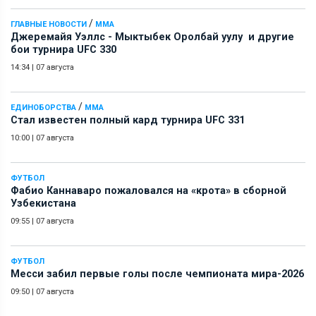
/
ГЛАВНЫЕ НОВОСТИ
ММА
Джеремайя Уэллс - Мыктыбек Оролбай уулу и другие
бои турнира UFC 330
14:34
|
07 августа
/
ЕДИНОБОРСТВА
ММА
Стал известен полный кард турнира UFC 331
10:00
|
07 августа
ФУТБОЛ
Фабио Каннаваро пожаловался на «крота» в сборной
Узбекистана
09:55
|
07 августа
ФУТБОЛ
Месси забил первые голы после чемпионата мира-2026
09:50
|
07 августа