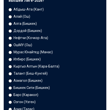
Высшей Лиге-2026?
Абдыш-Ата (Кант)
Алай (Ош)
Алга (Бишкек)
Дордой (Бишкек)
Нефтчи (Кочкор-Ата)
ОшМУ (Ош)
Мурас Юнайтед (Манас)
Илбирс (Бишкек)
Кыргыз Алтын (Кара-Балта)
Талант (Беш-Кунгей)
Азиагол (Бишкек)
Бишкек Сити (Бишкек)
Барс (Каракол)
Озгон (Узген)
Азия (Талас)