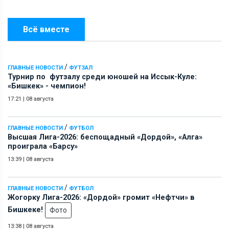
Всё вместе
/
ГЛАВНЫЕ НОВОСТИ
ФУТЗАЛ
Турнир по футзалу среди юношей на Иссык-Куле:
«Бишкек» - чемпион!
17:21
|
08 августа
/
ГЛАВНЫЕ НОВОСТИ
ФУТБОЛ
Высшая Лига-2026: беспощадный «Дордой», «Алга»
проиграла «Барсу»
13:39
|
08 августа
/
ГЛАВНЫЕ НОВОСТИ
ФУТБОЛ
Жогорку Лига-2026: «Дордой» громит «Нефтчи» в
Бишкеке!
Фото
13:38
|
08 августа