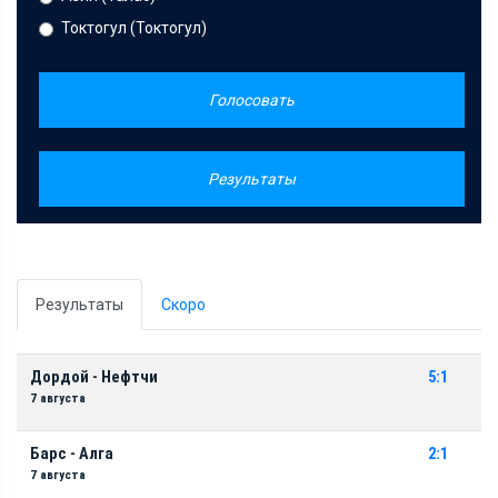
Токтогул (Токтогул)
Голосовать
Результаты
Результаты
Скоро
Дордой - Нефтчи
5:1
7 августа
Барс - Алга
2:1
7 августа