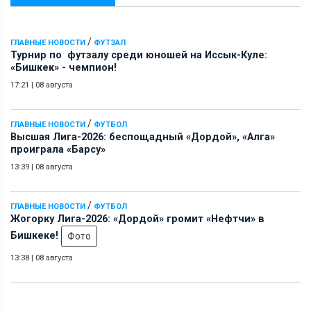
/
ГЛАВНЫЕ НОВОСТИ
ФУТЗАЛ
Турнир по футзалу среди юношей на Иссык-Куле:
«Бишкек» - чемпион!
17:21
|
08 августа
/
ГЛАВНЫЕ НОВОСТИ
ФУТБОЛ
Высшая Лига-2026: беспощадный «Дордой», «Алга»
проиграла «Барсу»
13:39
|
08 августа
/
ГЛАВНЫЕ НОВОСТИ
ФУТБОЛ
Жогорку Лига-2026: «Дордой» громит «Нефтчи» в
Бишкеке!
Фото
13:38
|
08 августа