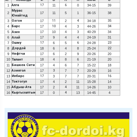
Алга
17
6
1
11
0
34-15
39
Мурас
2
17
11
5
1
36-15
38
Юнайтед
Озгон
11
4
35
3
17
2
34-18
Барс
10
34
4
17
4
3
44-26
5
Азия
17
10
4
3
40-29
34
6
Алай
17
9
4
4
24-19
31
Ошму
17
6
23
7
6
5
24-28
Дордой
22
8
18
6
4
8
25-24
Нефтчи
9
17
6
2
9
20-26
20
10
Талант
18
4
8
6
21-19
20
Бишкек Сити
11
17
4
6
7
15-22
18
Азиягол
3
12
17
7
7
20-29
16
Илбирс
17
16
13
3
7
7
20-31
Токтогул
14
17
4
2
11
15-28
14
Абдыш-Ата
4
15
17
2
11
14-26
10
Кыргызалтын
4
16
17
0
13
14-45
4