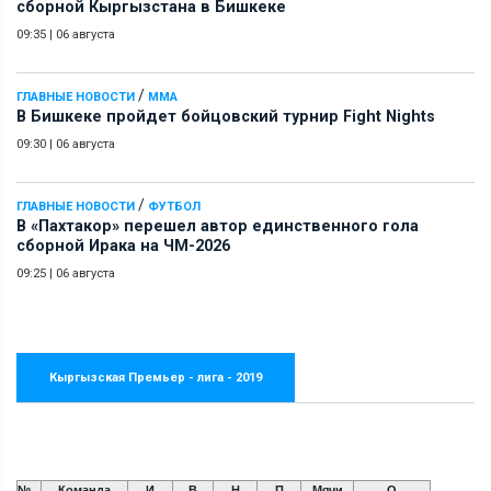
сборной Кыргызстана в Бишкеке
09:35
|
06 августа
/
ГЛАВНЫЕ НОВОСТИ
ММА
В Бишкеке пройдет бойцовский турнир Fight Nights
09:30
|
06 августа
/
ГЛАВНЫЕ НОВОСТИ
ФУТБОЛ
В «Пахтакор» перешел автор единственного гола
сборной Ирака на ЧМ-2026
09:25
|
06 августа
Кыргызская Премьер - лига - 2019
№
Команда
И
В
Н
П
Мячи
О