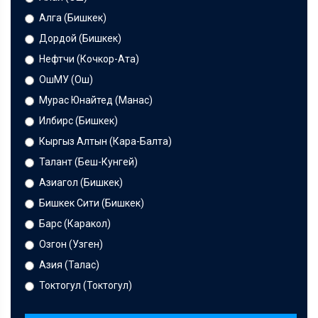
Алга (Бишкек)
Дордой (Бишкек)
Нефтчи (Кочкор-Ата)
ОшМУ (Ош)
Мурас Юнайтед (Манас)
Илбирс (Бишкек)
Кыргыз Алтын (Кара-Балта)
Талант (Беш-Кунгей)
Азиагол (Бишкек)
Бишкек Сити (Бишкек)
Барс (Каракол)
Озгон (Узген)
Азия (Талас)
Токтогул (Токтогул)