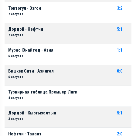
Токтогул - Озгон
3:2
7 августа
Дордой - Нефтчи
5:1
7 августа
Мурас Юнайтед - Азия
1:1
6 августа
Бишкек Сити - Азиягол
0:0
6 августа
Турнирная таблица Премьер-Лиги
4 августа
Дордой - Кыргызалтын
5:1
3 августа
Нефтчи - Талант
2:0