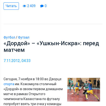
Читать
2 409
0
Футбол
/
Футзал
«Дордой» – «Ушкын-Искра»: перед
матчем
7.11.2012, 04:33
Сегодня, 7 ноября в 18:00 во Дворце
спорта
им. Кожомкула столичный
«Дордой» в своем первом домашнем
матче в рамках Открытого
чемпионата Казахстана по футзалу
попробует взять три очка у команды