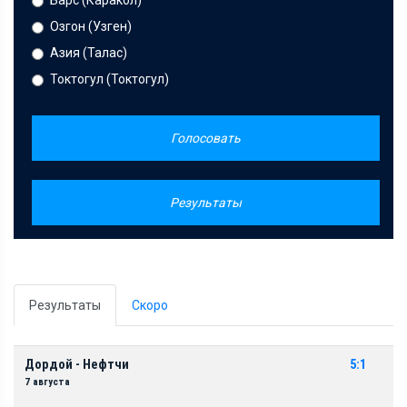
Барс (Каракол)
Озгон (Узген)
Азия (Талас)
Токтогул (Токтогул)
Голосовать
Результаты
Результаты
Скоро
Дордой - Нефтчи
5:1
7 августа