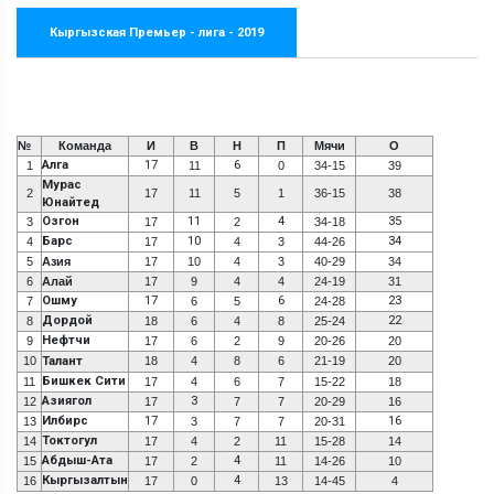
Кыргызская Премьер - лига - 2019
№
Команда
И
В
Н
П
Мячи
О
Алга
17
6
1
11
0
34-15
39
Мурас
2
17
11
5
1
36-15
38
Юнайтед
Озгон
11
4
35
3
17
2
34-18
Барс
10
34
4
17
4
3
44-26
5
Азия
17
10
4
3
40-29
34
6
Алай
17
9
4
4
24-19
31
Ошму
17
6
23
7
6
5
24-28
Дордой
22
8
18
6
4
8
25-24
Нефтчи
9
17
6
2
9
20-26
20
10
Талант
18
4
8
6
21-19
20
Бишкек Сити
11
17
4
6
7
15-22
18
Азиягол
3
12
17
7
7
20-29
16
Илбирс
17
16
13
3
7
7
20-31
Токтогул
14
17
4
2
11
15-28
14
Абдыш-Ата
4
15
17
2
11
14-26
10
Кыргызалтын
4
16
17
0
13
14-45
4