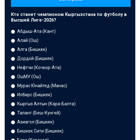
Кто станет чемпионом Кыргызстана по футболу в
Высшей Лиге-2026?
Абдыш-Ата (Кант)
Алай (Ош)
Алга (Бишкек)
Дордой (Бишкек)
Нефтчи (Кочкор-Ата)
ОшМУ (Ош)
Мурас Юнайтед (Манас)
Илбирс (Бишкек)
Кыргыз Алтын (Кара-Балта)
Талант (Беш-Кунгей)
Азиагол (Бишкек)
Бишкек Сити (Бишкек)