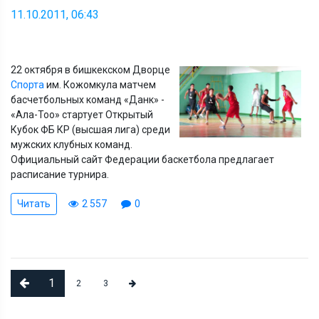
11.10.2011, 06:43
22 октября в бишкекском Дворце
Спорта
им. Кожомкула матчем
басчетбольных команд «Данк» -
«Ала-Тоо» стартует Открытый
Кубок ФБ КР (высшая лига) среди
мужских клубных команд.
Официальный сайт Федерации баскетбола предлагает
расписание турнира.
Читать
2 557
0
1
2
3